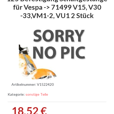
für Vespa -> 71499 V15, V30
-33,VM1-2, VU1 2 Stück
Artikelnummer:
V1522420
Kategorie:
sonstige Teile
18,52 €