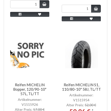
Reifen MICHELIN
Reifen MICHELIN S1,
Bopper, 120/90-10"
110/80-10" 58J, TL/TT
57L, TL/TT
Artikelnummer:
Artikelnummer:
V1515954
V1515926
Alter Preis:
52,00 €
Alter Preis:
57,00 €
*