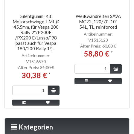
Silentgummi Kit
Weißwandreifen SAVA
Motorschwinge, LML Ø
MC22, 120/70-10"
45,5mm, für Vespa 200
54L, TL, reinforced
Rally 2°/P200E
Artikelnummer:
/PX200 E/Lusso/`98
V1515123
passt auch für Vespa
Alter Preis:
60,00 €
180/200 Rally 1°,...
58,80 €
*
Artikelnummer:
V1516570
Alter Preis:
31,00 €
30,38 €
*
Kategorien