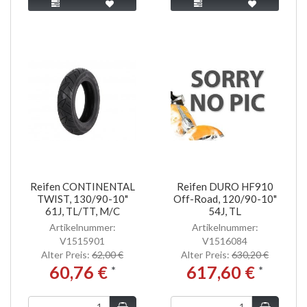
Reifen CONTINENTAL
Reifen DURO HF910
TWIST, 130/90-10"
Off-Road, 120/90-10"
61J, TL/TT, M/C
54J, TL
Artikelnummer:
Artikelnummer:
V1515901
V1516084
Alter Preis:
62,00 €
Alter Preis:
630,20 €
60,76 €
617,60 €
*
*