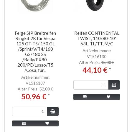
Felge SIP Breitreifen
Reifen CONTINENTAL
Ringkit 2K für Vespa
TWIST, 110/80-10"
125 GT-TS/ 150 GL
63L, TL/TT, M/C
/Sprint/V/T4/160
Artikelnummer:
GS/180 SS
V1516130
/Rally/PX80-
Alter Preis:
45,00 €
200/PE/Lusso/T5
44,10 €
*
/Cosa, für...
Artikelnummer:
V1516187
Alter Preis:
52,00 €
50,96 €
*