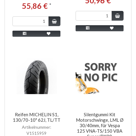
50,96 €
55,86 €
*
Reifen MICHELIN S1,
Silentgummi Kit
130/70-10" 62J, TL/TT
Motorschwinge, LML Ø
30/40mm, für Vespa
Artikelnummer:
125 VNA-TS/150 VBA
V1515959