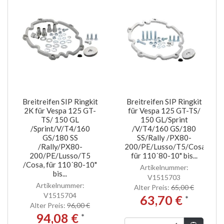
Breitreifen SIP Ringkit
Breitreifen SIP Ringkit
2K für Vespa 125 GT-
für Vespa 125 GT-TS/
TS/ 150 GL
150 GL/Sprint
/Sprint/V/T4/160
/V/T4/160 GS/180
GS/180 SS
SS/Rally /PX80-
/Rally/PX80-
200/PE/Lusso/T5/Cosa,
200/PE/Lusso/T5
für 110´80-10" bis...
/Cosa, für 110´80-10"
Artikelnummer:
bis...
V1515703
Artikelnummer:
Alter Preis:
65,00 €
V1515704
63,70 €
*
Alter Preis:
96,00 €
94,08 €
*