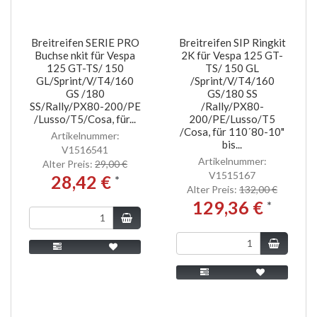
Breitreifen SERIE PRO
Breitreifen SIP Ringkit
Buchse nkit für Vespa
2K für Vespa 125 GT-
125 GT-TS/ 150
TS/ 150 GL
GL/Sprint/V/T4/160
/Sprint/V/T4/160
GS /180
GS/180 SS
SS/Rally/PX80-200/PE
/Rally/PX80-
/Lusso/T5/Cosa, für...
200/PE/Lusso/T5
/Cosa, für 110´80-10"
Artikelnummer:
bis...
V1516541
Artikelnummer:
Alter Preis:
29,00 €
V1515167
28,42 €
*
Alter Preis:
132,00 €
129,36 €
*