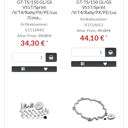
GT-TS/150 GL/GS
GT-TS/150 GL/GS
VS5T/Sprint
VS5T/Sprint
/V/T4/Rally/PX/PE/Lusso/T5
/V/T4/Rally/PX/PE/Lusso/T5,.
/Cosa,...
Artikelnummer:
Artikelnummer:
V1516613
V1516940
Alter Preis:
45,00 €
Alter Preis:
35,00 €
44,10 €
*
34,30 €
*