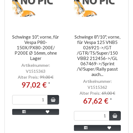
Schwinge 10", vorne, für
Schwinge 8"/10", vorne,
Vespa P80-
für Vespa 125 VNB5
150X/PX80-200E/
026921->/GT
P200E Ø 16mm, ohne
/GTR/TS/Super/150
Lager
VBB2 212456->/GL
067469->/Sprint
Artikelnummer:
/V/Super/Rally passt
V1515363
auch...
Alter Preis:
99,00 €
Artikelnummer:
97,02 €
*
V1515362
Alter Preis:
69,00 €
67,62 €
*