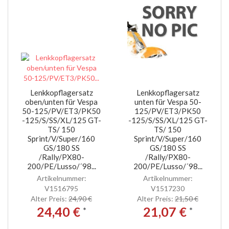
Lenkkopflagersatz
Lenkkopflagersatz
oben/unten für Vespa
unten für Vespa 50-
50-125/PV/ET3/PK50
125/PV/ET3/PK50
-125/S/SS/XL/125 GT-
-125/S/SS/XL/125 GT-
TS/ 150
TS/ 150
Sprint/V/Super/160
Sprint/V/Super/160
GS/180 SS
GS/180 SS
/Rally/PX80-
/Rally/PX80-
200/PE/Lusso/´98...
200/PE/Lusso/´98...
Artikelnummer:
Artikelnummer:
V1516795
V1517230
Alter Preis:
24,90 €
Alter Preis:
21,50 €
24,40 €
21,07 €
*
*