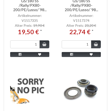
GS/180 SS
GS/180 SS
/Rally/PX80-
/Rally/PX80-
200/PE/Lusso/´98...
200/PE/Lusso/´98...
Artikelnummer:
Artikelnummer:
V1517335
V1517374
Alter Preis:
19,90 €
Alter Preis:
23,20 €
19,50 €
22,74 €
*
*