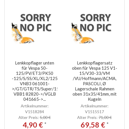
Lenkkopflager unten
Lenkkopflagersatz
für Vespa 50-
oben für Vespa 125 V1-
125/PV/ET3/PK50
15/V30-33/VM
-125/S/SS/XL/XL2/125
/VU/Hoffmann/ACMA,
VNB3 061001-
PASCOLI, Ø
>/GT/GTR/TS/Super/150
Lagerschale Rahmen
VBB1 82820->/VGLB
oben 31x35/41mm, mit
041665->...
Kugeln
Artikelnummer:
Artikelnummer:
V1518284
V1515517
Alter Preis:
5,00 €
Alter Preis:
71,00 €
4,90 €
69,58 €
*
*