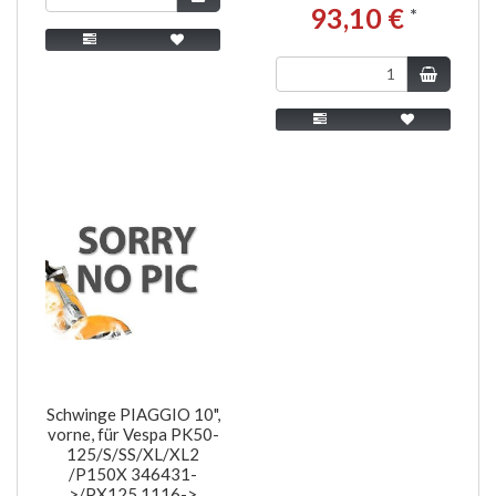
93,10 €
*
Schwinge PIAGGIO 10",
vorne, für Vespa PK50-
125/S/SS/XL/XL2
/P150X 346431-
>/PX125 1116->