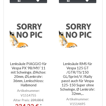
Lenksäule PIAGGIO für
Lenksäule RMS für
Vespa PX`98/MY/`11
Vespa 125 GT
mit Schwinge, ØAchse:
/GTR/TS/150
20mm, ØLenkrohr:
GL/Sprint/V /Rally
36mm, Lenkschloss:
passt auch für Vespa
Halbmond
125-150 Super ohne
Schwinge, Ø Lenkrohr:
Artikelnummer:
32mm,...
V1514755
Artikelnummer:
Alter Preis:
239,00 €
V1514695
234,22 €
*