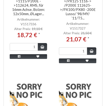
>1115/P200E -
>/PX125 1116->
>112624, RMS, für
/P200E 112625-
16mm Achse, Bolzen:
>/PX100/PX80 -200E
12x50mm, ØLager...
Lusso/´98/MY/
´11/T5...
Artikelnummer:
Artikelnummer:
V1517336
V1517327
Alter Preis:
19,10 €
Alter Preis:
21,50 €
18,72 €
*
21,07 €
*