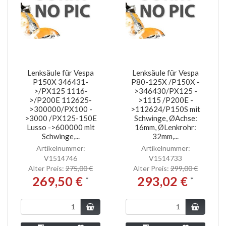
Lenksäule für Vespa
Lenksäule für Vespa
P150X 346431-
P80-125X /P150X -
>/PX125 1116-
>346430/PX125 -
>/P200E 112625-
>1115 /P200E -
>300000/PX100 -
>112624/P150S mit
>3000 /PX125-150E
Schwinge, ØAchse:
Lusso ->600000 mit
16mm, ØLenkrohr:
Schwinge,...
32mm,...
Artikelnummer:
Artikelnummer:
V1514746
V1514733
Alter Preis:
275,00 €
Alter Preis:
299,00 €
269,50 €
293,02 €
*
*