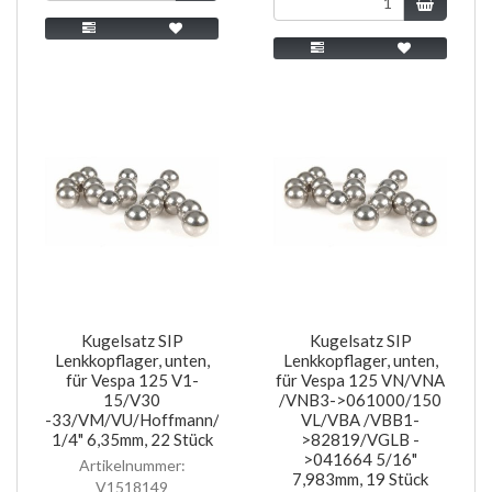
Kugelsatz SIP
Kugelsatz SIP
Lenkkopflager, unten,
Lenkkopflager, unten,
für Vespa 125 V1-
für Vespa 125 VN/VNA
15/V30
/VNB3->061000/150
-33/VM/VU/Hoffmann/ACMA
VL/VBA /VBB1-
1/4" 6,35mm, 22 Stück
>82819/VGLB -
>041664 5/16"
Artikelnummer:
7,983mm, 19 Stück
V1518149