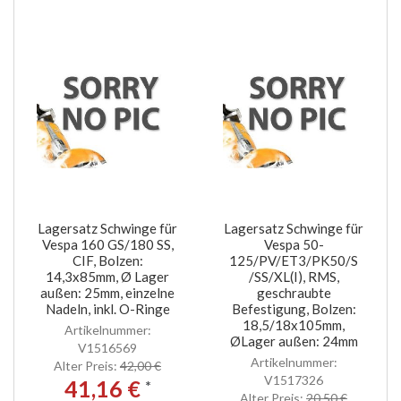
Lagersatz Schwinge für
Lagersatz Schwinge für
Vespa 160 GS/180 SS,
Vespa 50-
CIF, Bolzen:
125/PV/ET3/PK50/S
14,3x85mm, Ø Lager
/SS/XL(I), RMS,
außen: 25mm, einzelne
geschraubte
Nadeln, inkl. O-Ringe
Befestigung, Bolzen:
18,5/18x105mm,
Artikelnummer:
ØLager außen: 24mm
V1516569
Artikelnummer:
Alter Preis:
42,00 €
V1517326
41,16 €
*
Alter Preis:
20,50 €