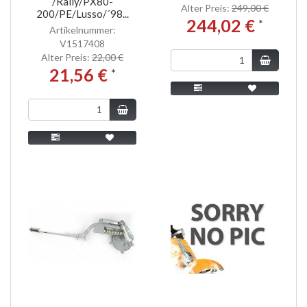
/Rally/PX80-
Alter Preis:
249,00 €
200/PE/Lusso/´98...
244,02 €
*
Artikelnummer:
V1517408
Alter Preis:
22,00 €
21,56 €
*