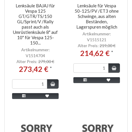
Lenksäule BAJAJ für
Lenksäule für Vespa
Vespa 125
50-125/PV /ET3 ohne
GT/GTR/TS/150
Schwinge, aus alten
GL/Sprint/V /Rally
Beständen,
passt auch als
Lagerspuren möglich
Umrüstlenksäule 8" auf
Artikelnummer:
10" für Vespa 125-
V1515121
150...
Alter Preis:
219,00 €
Artikelnummer:
214,62 €
*
V1514704
Alter Preis:
279,00 €
273,42 €
*