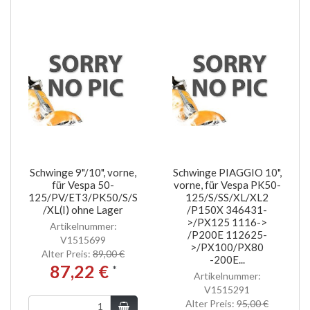
Schwinge 9"/10", vorne,
Schwinge PIAGGIO 10",
für Vespa 50-
vorne, für Vespa PK50-
125/PV/ET3/PK50/S/SS
125/S/SS/XL/XL2
/XL(I) ohne Lager
/P150X 346431-
>/PX125 1116->
Artikelnummer:
/P200E 112625-
V1515699
>/PX100/PX80
Alter Preis:
89,00 €
-200E...
87,22 €
*
Artikelnummer:
V1515291
Alter Preis:
95,00 €