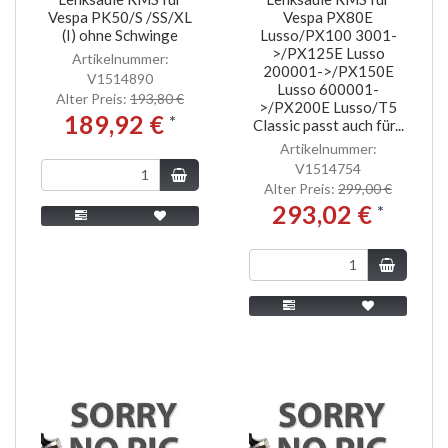
Vespa PK50/S /SS/XL
Vespa PX80E
(I) ohne Schwinge
Lusso/PX100 3001-
>/PX125E Lusso
Artikelnummer:
200001->/PX150E
V1514890
Lusso 600001-
Alter Preis:
193,80 €
>/PX200E Lusso/T5
189,92 €
*
Classic passt auch für...
Artikelnummer:
V1514754
Alter Preis:
299,00 €
293,02 €
*