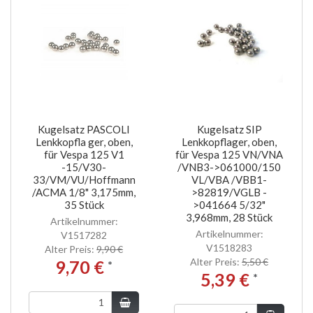
Kugelsatz PASCOLI
Kugelsatz SIP
Lenkkopfla ger, oben,
Lenkkopflager, oben,
für Vespa 125 V1
für Vespa 125 VN/VNA
-15/V30-
/VNB3->061000/150
33/VM/VU/Hoffmann
VL/VBA /VBB1-
/ACMA 1/8" 3,175mm,
>82819/VGLB -
35 Stück
>041664 5/32"
3,968mm, 28 Stück
Artikelnummer:
Artikelnummer:
V1517282
V1518283
Alter Preis:
9,90 €
Alter Preis:
5,50 €
9,70 €
*
5,39 €
*