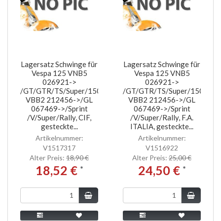
Lagersatz Schwinge für
Lagersatz Schwinge für
Vespa 125 VNB5
Vespa 125 VNB5
026921->
026921->
/GT/GTR/TS/Super/150
/GT/GTR/TS/Super/150
VBB2 212456->/GL
VBB2 212456->/GL
067469->/Sprint
067469->/Sprint
/V/Super/Rally, CIF,
/V/Super/Rally, F.A.
gesteckte...
ITALIA, gesteckte...
Artikelnummer:
Artikelnummer:
V1517317
V1516922
Alter Preis:
18,90 €
Alter Preis:
25,00 €
18,52 €
24,50 €
*
*