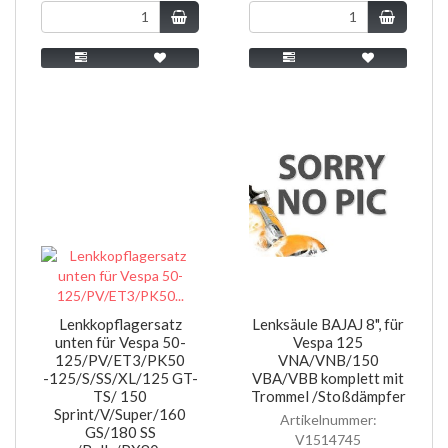
Lenkkopflagersatz
Lenksäule BAJAJ 8", für
unten für Vespa 50-
Vespa 125
125/PV/ET3/PK50
VNA/VNB/150
-125/S/SS/XL/125 GT-
VBA/VBB komplett mit
TS/ 150
Trommel /Stoßdämpfer
Sprint/V/Super/160
Artikelnummer:
GS/180 SS
V1514745