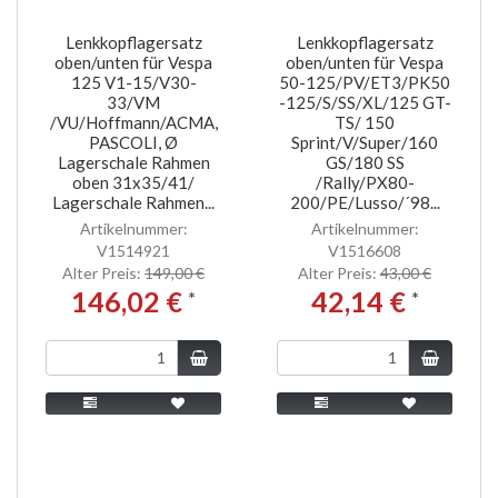
Lenkkopflagersatz
Lenkkopflagersatz
oben/unten für Vespa
oben/unten für Vespa
125 V1-15/V30-
50-125/PV/ET3/PK50
33/VM
-125/S/SS/XL/125 GT-
/VU/Hoffmann/ACMA,
TS/ 150
PASCOLI, Ø
Sprint/V/Super/160
Lagerschale Rahmen
GS/180 SS
oben 31x35/41/
/Rally/PX80-
Lagerschale Rahmen...
200/PE/Lusso/´98...
Artikelnummer:
Artikelnummer:
V1514921
V1516608
Alter Preis:
149,00 €
Alter Preis:
43,00 €
146,02 €
42,14 €
*
*