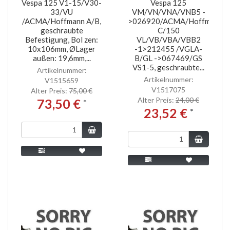
Vespa 125 V1-15/V30-
Vespa 125
33/VU
VM/VN/VNA/VNB5 -
/ACMA/Hoffmann A/B,
>026920/ACMA/Hoffmann
geschraubte
C/150
Befestigung, Bol zen:
VL/VB/VBA/VBB2
10x106mm, ØLager
-1>212455 /VGLA-
außen: 19,6mm,...
B/GL ->067469/GS
VS1-5, geschraubte...
Artikelnummer:
Artikelnummer:
V1515659
V1517075
Alter Preis:
75,00 €
Alter Preis:
24,00 €
73,50 €
*
23,52 €
*