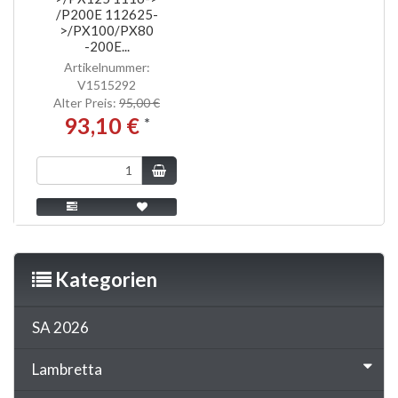
/P200E 112625-
>/PX100/PX80
-200E...
Artikelnummer:
V1515292
Alter Preis:
95,00 €
93,10 €
*
Kategorien
SA 2026
Lambretta