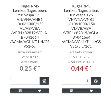
Kugel RMS
Kugel RMS
Lenkkopflager, oben,
Lenkkopflager, unten,
für Vespa 125
für Vespa 125
VN/VNA/VNB1
VN/VNA/VNB1
-3>061000/150
-3>061000/150
VL/VB/VBA
VL/VB/VBA
/VBB1>82819/VGLA-
/VBB1>82819/VGLA-
B>041664
B>041664
/ACMA/VGL1/T1-4/GS
/ACMA/VGL1/T1-4/GS
VS1-5...
VS1-5 5/16"...
Artikelnummer:
Artikelnummer:
V1518737
V1518732
Alter Preis:
Alter Preis:
0,45 €
0,25 €
0,44 €
*
*