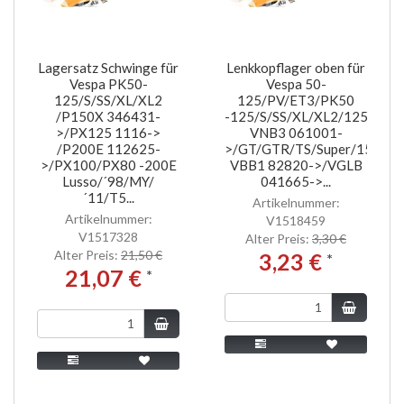
Lagersatz Schwinge für
Lenkkopflager oben für
Vespa PK50-
Vespa 50-
125/S/SS/XL/XL2
125/PV/ET3/PK50
/P150X 346431-
-125/S/SS/XL/XL2/125
>/PX125 1116->
VNB3 061001-
/P200E 112625-
>/GT/GTR/TS/Super/150
>/PX100/PX80 -200E
VBB1 82820->/VGLB
Lusso/´98/MY/
041665->...
´11/T5...
Artikelnummer:
Artikelnummer:
V1518459
V1517328
Alter Preis:
3,30 €
Alter Preis:
21,50 €
3,23 €
*
21,07 €
*