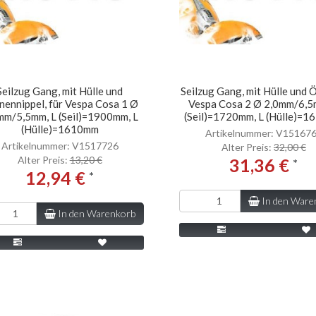
Seilzug Gang, mit Hülle und
Seilzug Gang, mit Hülle und Ö
nennippel, für Vespa Cosa 1 Ø
Vespa Cosa 2 Ø 2,0mm/6,5
mm/5,5mm, L (Seil)=1900mm, L
(Seil)=1720mm, L (Hülle)=
(Hülle)=1610mm
Artikelnummer: V15167
Artikelnummer: V1517726
Alter Preis:
32,00 €
Alter Preis:
13,20 €
31,36 €
*
12,94 €
*
In den Ware
In den Warenkorb