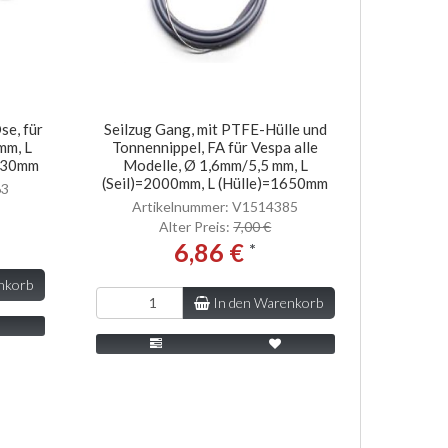
se, für
Seilzug Gang, mit PTFE-Hülle und
mm, L
Tonnennippel, FA für Vespa alle
1630mm
Modelle, Ø 1,6mm/5,5 mm, L
(Seil)=2000mm, L (Hülle)=1650mm
63
Artikelnummer: V1514385
Alter Preis:
7,00 €
6,86 €
*
nkorb
In den Warenkorb