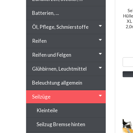
Se
Batterien, ...
Hüll
XL
Öl, Pflege, Schmierstoffe
2,0
Reifen
Reifen und Felgen
Glühbirnen, Leuchtmittel
Beleuchtung allgemein
Seilzüge
Kleinteile
Seilzug Bremse hinten