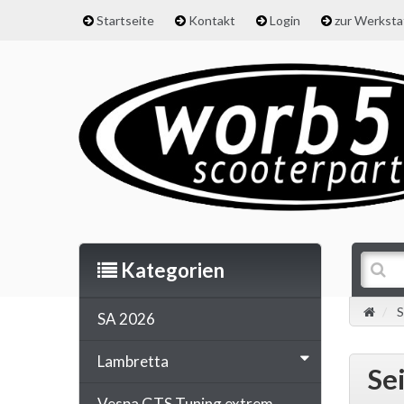
Startseite
Kontakt
Login
zur Werkst
Kategorien
S
SA 2026
Lambretta
Se
Vespa GTS Tuning extrem