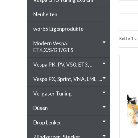
Neuheiten
worb5 Eigenprodukte
Seite 1
vo
Modern Vespa
ET/LX/S/GT/GTS
Vespa PK, PV, V50, ET3, ...
Vespa PX, Sprint, VNA, LML, ...
Vergaser Tuning
Düsen
Drop Lenker
Zündkerzen, Stecker, ...