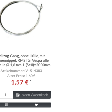
eilzug Gang, ohne Hülle, mit
nennippel, RMS für Vespa alle
lle,Ø 1,6 mm, L (Seil)=2000mm
Artikelnummer: V1514383
Alter Preis:
1,60 €
1,57 €
*
In den Warenkorb