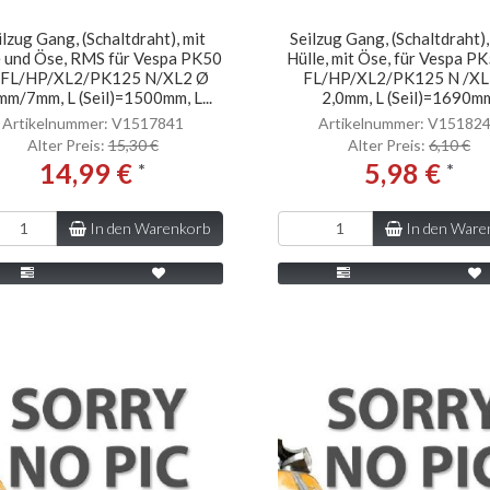
ilzug Gang, (Schaltdraht), mit
Seilzug Gang, (Schaltdraht)
e und Öse, RMS für Vespa PK50
Hülle, mit Öse, für Vespa P
 FL/HP/XL2/PK125 N/XL2 Ø
FL/HP/XL2/PK125 N /XL
mm/7mm, L (Seil)=1500mm, L...
2,0mm, L (Seil)=1690m
Artikelnummer: V1517841
Artikelnummer: V15182
Alter Preis:
15,30 €
Alter Preis:
6,10 €
14,99 €
5,98 €
*
*
In den Warenkorb
In den Ware