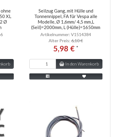
, ohne
Seilzug Gang, mit Hülle und
K50 XL
Tonnennippel, FA für Vespa alle
2 Ø
Modelle, Ø 1,6mm/ 4,5 mm,L
m
(Seil)=2000mm, L (Hülle)=1650mm
46
Artikelnummer: V1514384
Alter Preis:
6,10 €
5,98 €
*
nkorb
In den Warenkorb