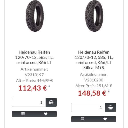
Heidenau Reifen
Heidenau Reifen
120/70-12, 58S, TL,
120/70-12, 58S, TL,
reinforced, K66 LT
reinforced, K66/LT
Silica, M+S
Artikelnummer:
Artikelnummer:
V2310197
V2310200
Alter Preis:
114,72 €
Alter Preis:
151,61 €
112,43 €
*
148,58 €
*