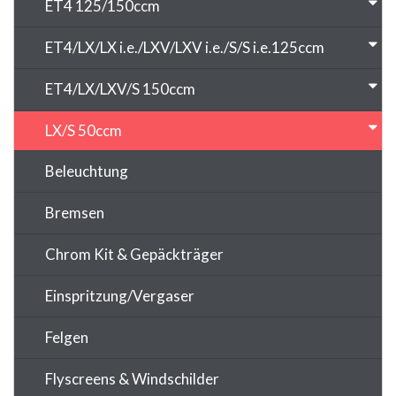
ET4 125/150ccm
ET4/LX/LX i.e./LXV/LXV i.e./S/S i.e.125ccm
ET4/LX/LXV/S 150ccm
LX/S 50ccm
Beleuchtung
Bremsen
Chrom Kit & Gepäckträger
Einspritzung/Vergaser
Felgen
Flyscreens & Windschilder