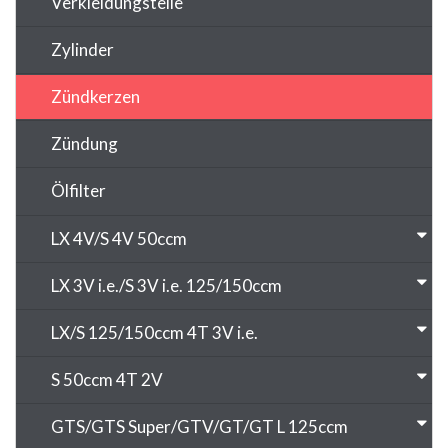
Verkleidungsteile
Zylinder
Zündkerzen
Zündung
Ölfilter
LX 4V/S 4V 50ccm
LX 3V i.e./S 3V i.e. 125/150ccm
LX/S 125/150ccm 4T 3V i.e.
S 50ccm 4T 2V
GTS/GTS Super/GTV/GT/GT L 125ccm