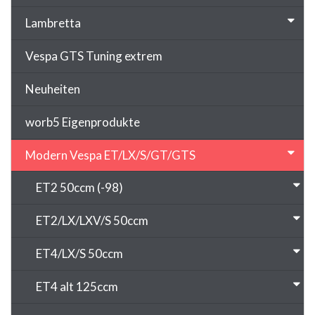
Lambretta
Vespa GTS Tuning extrem
Neuheiten
worb5 Eigenprodukte
Modern Vespa ET/LX/S/GT/GTS
ET2 50ccm (-98)
ET2/LX/LXV/S 50ccm
ET4/LX/S 50ccm
ET4 alt 125ccm