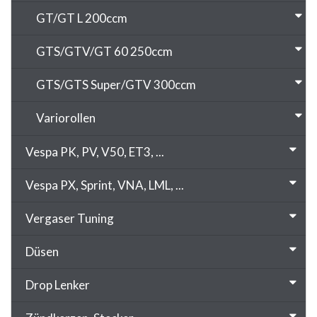
GT/GT L 200ccm
GTS/GTV/GT 60 250ccm
GTS/GTS Super/GTV 300ccm
Variorollen
Vespa PK, PV, V50, ET3, ...
Vespa PX, Sprint, VNA, LML, ...
Vergaser Tuning
Düsen
Drop Lenker