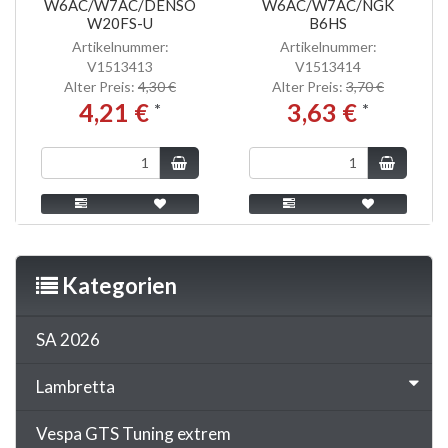
W6AC/W7AC/DENSO
W6AC/W7AC/NGK
W20FS-U
B6HS
Artikelnummer:
Artikelnummer:
V1513413
V1513414
Alter Preis:
4,30 €
Alter Preis:
3,70 €
4,21 €
3,63 €
*
*
Kategorien
SA 2026
Lambretta
Vespa GTS Tuning extrem