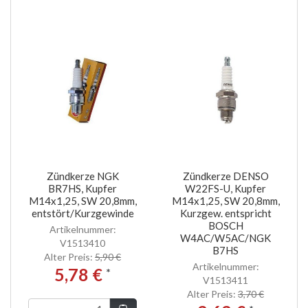
Zündkerze NGK
Zündkerze DENSO
BR7HS, Kupfer
W22FS-U, Kupfer
M14x1,25, SW 20,8mm,
M14x1,25, SW 20,8mm,
entstört/Kurzgewinde
Kurzgew. entspricht
BOSCH
Artikelnummer:
W4AC/W5AC/NGK
V1513410
B7HS
Alter Preis:
5,90 €
Artikelnummer:
5,78 €
*
V1513411
Alter Preis:
3,70 €