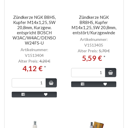
Zündkerze NGK B8HS,
Zündkerze NGK
Kupfer M14x1,25, SW
BR8HS, Kupfer
20,8mm, Kurzgew.
M14x1,25, SW 20,8mm,
entspricht BOSCH
entstört/Kurzgewinde
W3AC/W4AC/DENSO
Artikelnummer:
W24FS-U
V1513405
Artikelnummer:
Alter Preis:
5,70 €
V1513404
5,59 €
*
Alter Preis:
4,20 €
4,12 €
*