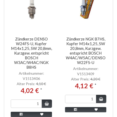
Zündkerze DENSO
Zündkerze NGK B7HS,
W24FS-U, Kupfer
Kupfer M14x1,25, SW
M14x1,25, SW 20,8mm,
20,8mm, Kurzgew.
Kurzgew. entspricht
entspricht BOSCH
BOSCH
W4AC/W5AC/DENSO
W3AC/W4AC/NGK
W22FS-U
B8HS
Artikelnummer:
Artikelnummer:
V1513409
V1513406
Alter Preis:
4,20 €
Alter Preis:
4,10 €
4,12 €
*
4,02 €
*