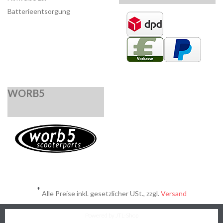
Batterieentsorgung
WORB5
*
Alle Preise inkl. gesetzlicher USt., zzgl.
Versand
Powered by
JTL-Shop