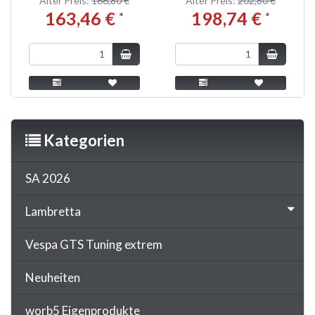
Alter Preis:
166,80 €
Alter Preis:
202,80 €
163,46 €
198,74 €
*
*
Kategorien
SA 2026
Lambretta
Vespa GTS Tuning extrem
Neuheiten
worb5 Eigenprodukte