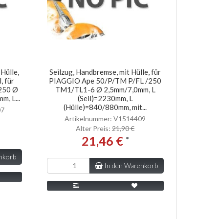
Hülle,
Seilzug, Handbremse, mit Hülle, für
, für
PIAGGIO Ape 50/P/TM P/FL /250
250 Ø
TM1/TL1-6 Ø 2,5mm/7,0mm, L
m, L...
(Seil)=2230mm, L
(Hülle)=840/880mm, mit...
07
Artikelnummer: V1514409
Alter Preis:
21,90 €
21,46 €
*
nkorb
In den Warenkorb