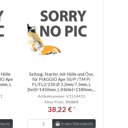
 Hülle
Seilzug, Starter, mit Hülle und Öse,
GIO Ape
für PIAGGIO Ape 50/P /TM P/
6mm, L
FL/FL2/250 Ø 2,2mm/7,5mm, L
(Seil)=1450mm, L (Hülle)=1180mm,...
11
Artikelnummer: V1514413
Alter Preis:
39,00 €
38,22 €
*
nkorb
In den Warenkorb