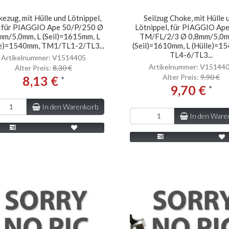
ezug, mit Hülle und Lötnippel,
Seilzug Choke, mit Hülle 
für PIAGGIO Ape 50/P/250 Ø
Lötnippel, für PIAGGIO Ap
mm/5,0mm, L (Seil)=1615mm, L
TM/FL/2/3 Ø 0,8mm/5,0m
le)=1540mm, TM1/TL1-2/TL3...
(Seil)=1610mm, L (Hülle)=1
TL4-6/TL3...
Artikelnummer: V1514405
Artikelnummer: V15144
Alter Preis:
8,30 €
Alter Preis:
9,90 €
8,13 €
*
9,70 €
*
In den Warenkorb
In den Ware