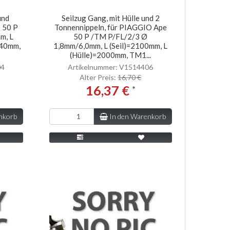
und
Seilzug Gang, mit Hülle und 2
e 50 P
Tonnennippeln, für PIAGGIO Ape
m, L
50 P /TM P/FL/2/3 Ø
540mm,
1,8mm/6,0mm, L (Seil)=2100mm, L
(Hülle)=2000mm, TM1...
04
Artikelnummer: V1514406
Alter Preis:
16,70 €
16,37 €
*
nkorb
In den Warenkorb