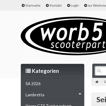
Startseite
Kontakt
Login
zur Werkst
Kategorien
S
SA 2026
Lambretta
Se
Vespa GTS Tuning extrem