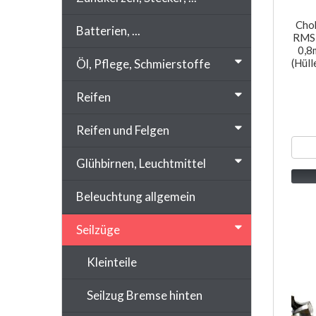
Chok
Batterien, ...
RMS 
0,8
Öl, Pflege, Schmierstoffe
(Hül
Reifen
Reifen und Felgen
Glühbirnen, Leuchtmittel
Beleuchtung allgemein
Seilzüge
Kleinteile
Seilzug Bremse hinten