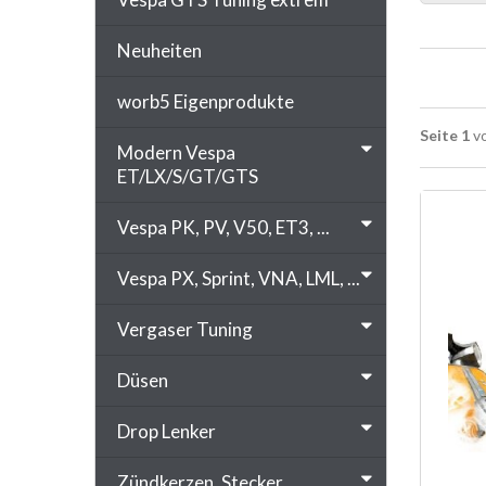
Neuheiten
worb5 Eigenprodukte
Seite 1
vo
Modern Vespa
ET/LX/S/GT/GTS
Vespa PK, PV, V50, ET3, ...
Vespa PX, Sprint, VNA, LML, ...
Vergaser Tuning
Düsen
Drop Lenker
Zündkerzen, Stecker, ...