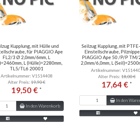
ilzug Kupplung, mit Hülle und
Seilzug Kupplung, mit PTFE-
tellschraube, für PIAGGIO Ape
Einstellschraube, Pilznippel
FL2/3 Ø 2,0mm/6mm, L
PIAGGIO Ape 50 /P/P TM/
l)=2460mm, L (Hülle)=2280mm,
2,0mm/6,0mm, L (Seil)=2500m
TL5/TL6 20001
Artikelnummer: V15144
Artikelnummer: V1514408
Alter Preis:
18,00 €
Alter Preis:
19,90 €
17,64 €
*
19,50 €
*
In den Ware
In den Warenkorb