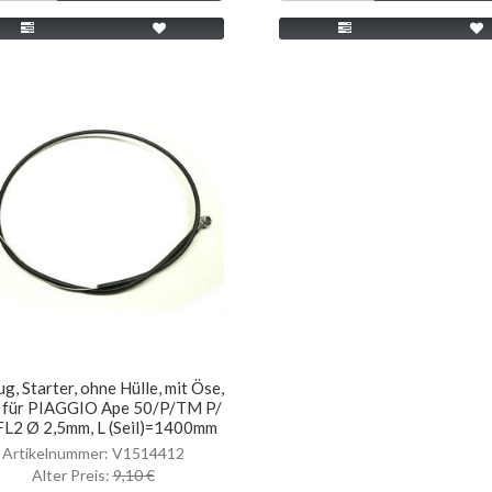
ug, Starter, ohne Hülle, mit Öse,
für PIAGGIO Ape 50/P/TM P/
FL2 Ø 2,5mm, L (Seil)=1400mm
Artikelnummer: V1514412
Alter Preis:
9,10 €