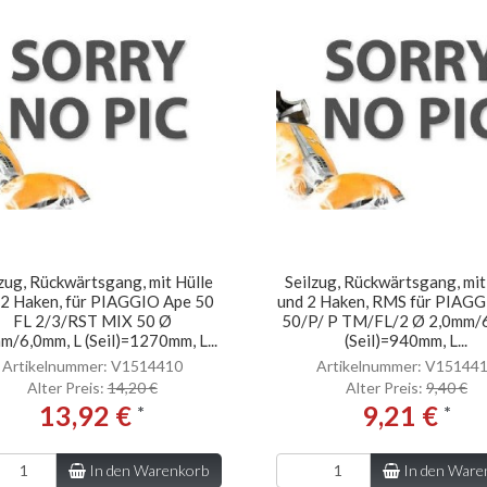
lzug, Rückwärtsgang, mit Hülle
Seilzug, Rückwärtsgang, mit
 2 Haken, für PIAGGIO Ape 50
und 2 Haken, RMS für PIAG
FL 2/3/RST MIX 50 Ø
50/P/ P TM/FL/2 Ø 2,0mm/
m/6,0mm, L (Seil)=1270mm, L...
(Seil)=940mm, L...
Artikelnummer: V1514410
Artikelnummer: V15144
Alter Preis:
14,20 €
Alter Preis:
9,40 €
13,92 €
9,21 €
*
*
In den Warenkorb
In den Ware