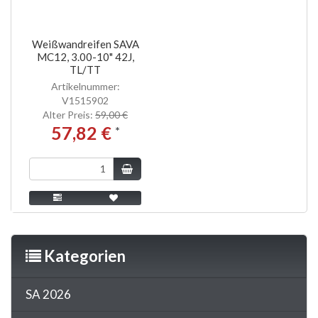
Weißwandreifen SAVA
MC12, 3.00-10" 42J,
TL/TT
Artikelnummer:
V1515902
Alter Preis:
59,00 €
57,82 €
*
Kategorien
SA 2026