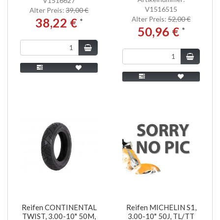
V1516627
V1516515
Alter Preis:
39,00 €
Alter Preis:
52,00 €
38,22 €
*
50,96 €
*
Reifen CONTINENTAL
Reifen MICHELIN S1,
TWIST, 3.00-10" 50M,
3.00-10" 50J, TL/TT