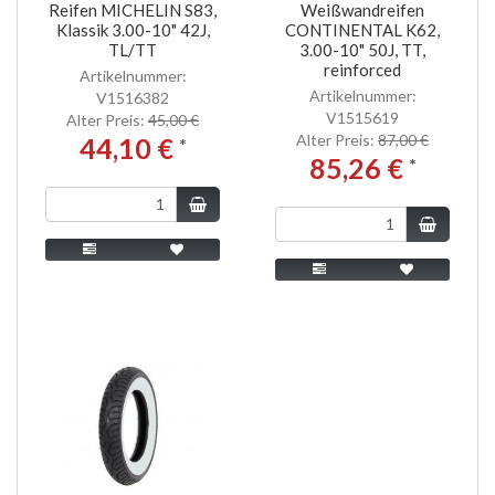
Reifen MICHELIN S83,
Weißwandreifen
Klassik 3.00-10" 42J,
CONTINENTAL K62,
TL/TT
3.00-10" 50J, TT,
reinforced
Artikelnummer:
Artikelnummer:
V1516382
V1515619
Alter Preis:
45,00 €
Alter Preis:
87,00 €
44,10 €
*
85,26 €
*