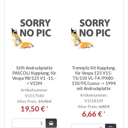
Stift Andruckplatte
Trennpilz Kit Kupplung,
PASCOLI Kupplung, für
für Vespa 125 V15-
Vespa 98/125 V1 -15, -
TS/150 VL-T4 /PX80-
> V22M
150/PE/Lusso -> 1994
mit Andruckplatte
Artikelnummer:
Artikelnummer:
V1517540
V1518139
Alter Preis:
19,90 €
Alter Preis:
6,80 €
19,50 €
*
6,66 €
*