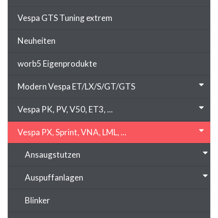
Vespa GTS Tuning extrem
Neuheiten
worb5 Eigenprodukte
Modern Vespa ET/LX/S/GT/GTS
Vespa PK, PV, V50, ET3, ...
Vespa PX, Sprint, VNA, LML, ...
Ansaugstutzen
Auspuffanlagen
Blinker