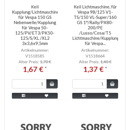
Keil
Keil Lichtmaschine, für
Kupplung/Lichtmaschine,
Vespa 98/125 V1-
für Vespa 150 GS
TS/150 VL-Super/160
Nebenwelle/Kupplung
GS 1°/Rally/PX80-
für Vespa 50-
200/PE
125/PV/ET3/PK50-
/Lusso/Cosa/T5
125/S/XL /XL2
Lichtmaschine/Kupplung
3x3,6x9,5mm
für Vespa...
Artikelnummer:
Artikelnummer:
V1518585
V1518664
Alter Preis:
1,70 €
Alter Preis:
1,40 €
1,67 €
1,37 €
*
*