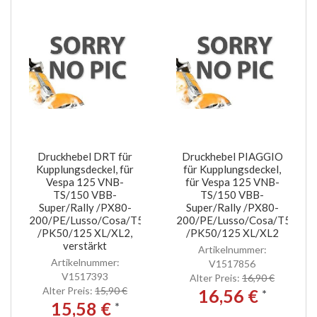
Druckhebel DRT für
Druckhebel PIAGGIO
Kupplungsdeckel, für
für Kupplungsdeckel,
Vespa 125 VNB-
für Vespa 125 VNB-
TS/150 VBB-
TS/150 VBB-
Super/Rally /PX80-
Super/Rally /PX80-
200/PE/Lusso/Cosa/T5
200/PE/Lusso/Cosa/T5
/PK50/125 XL/XL2,
/PK50/125 XL/XL2
verstärkt
Artikelnummer:
Artikelnummer:
V1517856
V1517393
Alter Preis:
16,90 €
Alter Preis:
15,90 €
16,56 €
*
15,58 €
*