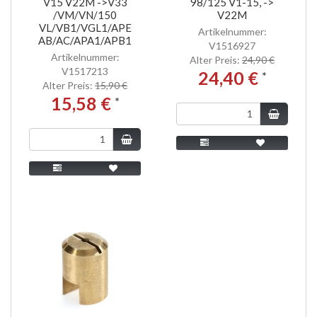
V15 V22M ->V33
98/125 V1-15, ->
/VM/VN/150
V22M
VL/VB1/VGL1/APE
Artikelnummer:
AB/AC/APA1/APB1
V1516927
Artikelnummer:
Alter Preis:
24,90 €
V1517213
24,40 €
*
Alter Preis:
15,90 €
15,58 €
*