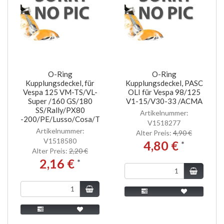
O-Ring
O-Ring
Kupplungsdeckel, für
Kupplungsdeckel, PASC
Vespa 125 VM-TS/VL-
OLI für Vespa 98/125
Super /160 GS/180
V1-15/V30-33 /ACMA
SS/Rally/PX80
Artikelnummer:
-200/PE/Lusso/Cosa/T5
V1518277
Artikelnummer:
Alter Preis:
4,90 €
V1518580
4,80 €
*
Alter Preis:
2,20 €
2,16 €
*