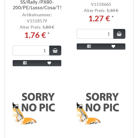
SS/Rally /PX80-
V1518665
200/PE/Lusso/Cosa/T5
Alter Preis:
1,30 €
Artikelnummer:
1,27 €
*
V1518579
Alter Preis:
1,80 €
1,76 €
*