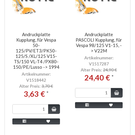
Andruckplatte
Andruckplatte
Kupplung, für Vespa
PASCOLI Kupplung, für
50-
Vespa 98/125 V1-15, -
125/PV/ET3/PK50-
> V22M
125/S /XL/125 V15-
Artikelnummer:
TS/150 VL-T4 /PX80-
V1517287
150/PE/Lusso -> 1994
Alter Preis:
24,90 €
Artikelnummer:
24,40 €
*
V1518442
Alter Preis:
3,70 €
3,63 €
*