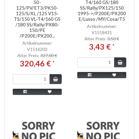
50-
T4/160 GS/180
125/PV/ET3/PK50-
SS/Rally/PX125/150
125/S/XL /125 V15-
1995->/P200E/PX200
TS/150 VL-T4/160 GS
E/Lusso /MY/Cosa/T5
/180 SS/Rally/PX80-
Artikelnummer:
150/PE
V1518431
/P200E/PX200...
Alter Preis:
3,50 €
Artikelnummer:
3,43 €
*
V1516202
Alter Preis:
327,00 €
320,46 €
*