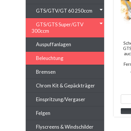
GTS/GTV/GT 60 250ccm
GTS/GTS Super/GTV
300ccm
Sch
Auspuffanlagen
GTS
auc
Beleuchtung
Fern
Bremsen
Chrom Kit & Gepäckträger
Einspritzung/Vergaser
Felgen
Flyscreens & Windschilder