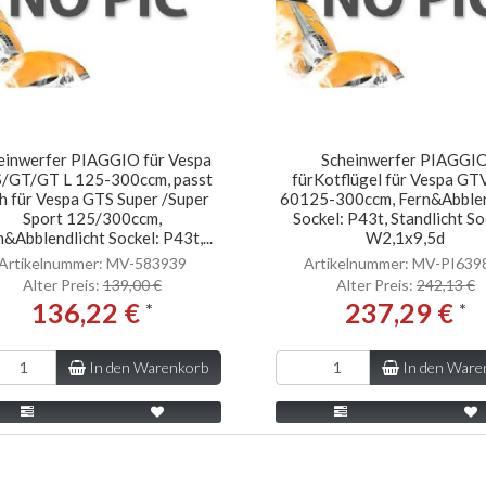
einwerfer PIAGGIO für Vespa
Scheinwerfer PIAGGI
/GT/GT L 125-300ccm, passt
fürKotflügel für Vespa G
h für Vespa GTS Super /Super
60125-300ccm, Fern&Abblen
Sport 125/300ccm,
Sockel: P43t, Standlicht So
&Abblendlicht Sockel: P43t,...
W2,1x9,5d
Artikelnummer: MV-583939
Artikelnummer: MV-PI639
Alter Preis:
139,00 €
Alter Preis:
242,13 €
136,22 €
237,29 €
*
*
In den Warenkorb
In den Ware