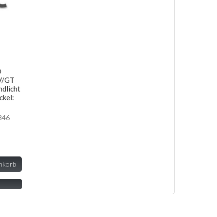
O
TV/GT
dlicht
ckel:
846
nkorb