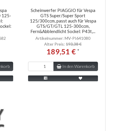
espa
Scheinwerfer PIAGGIO für Vespa
 125-
GTS Super/Super Sport
l:
125/300ccm, passt auch für Vespa
ockel:
GTS/GT/GTL 125-300ccm,
Fern&Abblendlicht Sockel: P43t,...
682
Artikelnummer: MV-PI641080
Alter Preis:
193,38 €
189,51 €
*
nkorb
In den Warenkorb