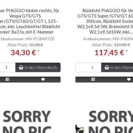
ker PIAGGIO hinten rechts, für
Rücklicht PIAGGIO für V
Vespa GTS/GTS
GTS/GTS Super/GTV/GT 60
er/GTV/GT60/GT/GT L 125-
300ccm, Rücklicht Socke
m, inkl. Leuchtmittel Blinklicht
W2,1x9,5d 5W, Bremslicht S
ockel: Ba15s, mit E-Nummer
W2,1x9,5d16W, inkl....
rtikelnummer: MV-PI5849720
Artikelnummer: MV-PI639
Alter Preis:
35,00 €
Alter Preis:
119,85 €
34,30 €
117,45 €
*
*
In den Warenkorb
In den Ware