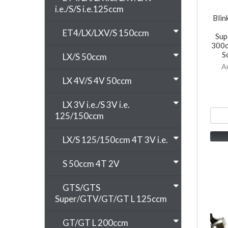
i.e./S/S i.e.125ccm
Blin
ET4/LX/LXV/S 150ccm
Sup
300cc
S
LX/S 50ccm
A
LX 4V/S 4V 50ccm
LX 3V i.e./S 3V i.e.
125/150ccm
LX/S 125/150ccm 4T 3V i.e.
S 50ccm 4T 2V
GTS/GTS
Super/GTV/GT/GT L 125ccm
GT/GT L 200ccm