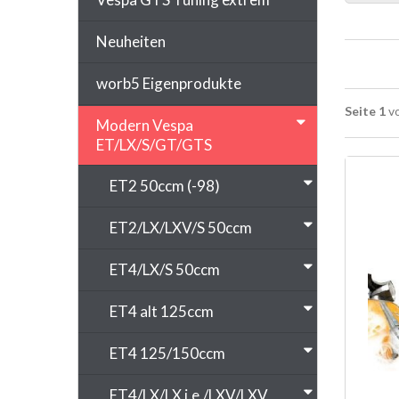
Neuheiten
worb5 Eigenprodukte
Seite 1
vo
Modern Vespa
ET/LX/S/GT/GTS
ET2 50ccm (-98)
ET2/LX/LXV/S 50ccm
ET4/LX/S 50ccm
ET4 alt 125ccm
ET4 125/150ccm
ET4/LX/LX i.e./LXV/LXV