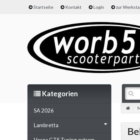
Startseite
Kontakt
Login
zur Werkst
Kategorien
M
SA 2026
Lambretta
Be
Vespa GTS Tuning extrem