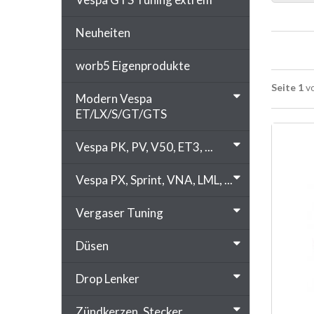
Neuheiten
worb5 Eigenprodukte
Seite 1
vo
Modern Vespa
ET/LX/S/GT/GTS
Vespa PK, PV, V50, ET3, ...
Vespa PX, Sprint, VNA, LML, ...
Vergaser Tuning
Düsen
Drop Lenker
Zündkerzen, Stecker, ...