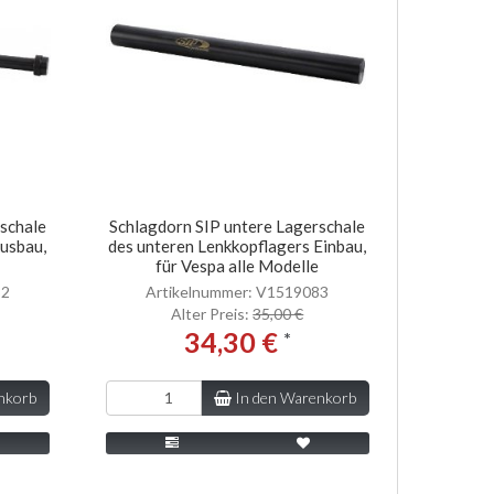
schale
Schlagdorn SIP untere Lagerschale
Ausbau,
des unteren Lenkkopflagers Einbau,
für Vespa alle Modelle
82
Artikelnummer: V1519083
Alter Preis:
35,00 €
34,30 €
*
nkorb
In den Warenkorb