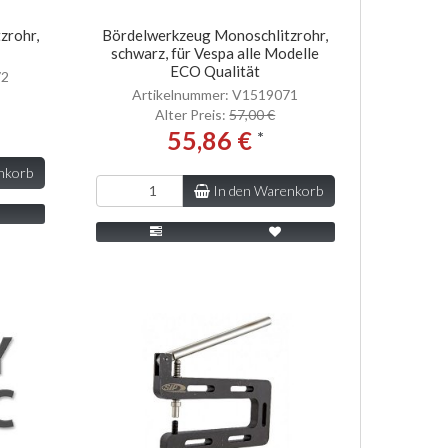
zrohr,
Bördelwerkzeug Monoschlitzrohr,
schwarz, für Vespa alle Modelle
ECO Qualität
72
Artikelnummer: V1519071
Alter Preis:
57,00 €
55,86 €
*
nkorb
In den Warenkorb