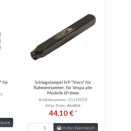
" für
Schlagstempel SIP "Stern" für
Rahmennummer, für Vespa alle
Modelle Ø=6mm
75
Artikelnummer: V1519073
Alter Preis:
45,00 €
44,10 €
*
nkorb
In den Warenkorb