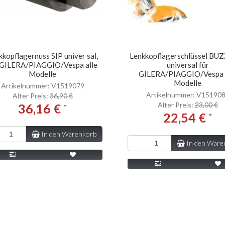
kkopflagernuss SIP univer sal,
Lenkkopflagerschlüssel BU
 GILERA/PIAGGIO/Vespa alle
universal für
Modelle
GILERA/PIAGGIO/Vespa 
Modelle
Artikelnummer: V1519079
Artikelnummer: V15190
Alter Preis:
36,90 €
Alter Preis:
23,00 €
36,16 €
*
22,54 €
*
In den Warenkorb
In den Ware