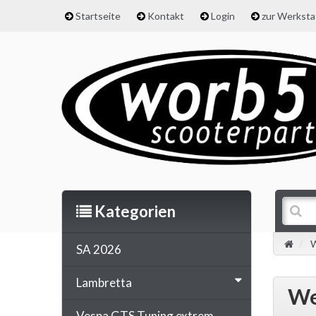
Startseite
Kontakt
Login
zur Werkst
Kategorien
W
SA 2026
Lambretta
We
Vespa GTS Tuning extrem