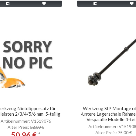
erkzeug Nietdöppersatz für
Werkzeug SIP Montage o
tleisten 2/3/4/5/6 mm, 5-teilig
/untere Lagerschale Rahmen
Vespa alle Modelle 4-tei
Artikelnummer: V1519076
Artikelnummer: V15190
Alter Preis:
52,00 €
Alter Preis:
75,00 €
50,96 €
*