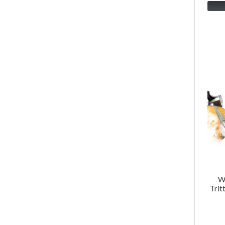
W
Trit