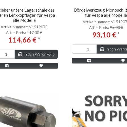
ieher untere Lagerschale des
Bördelwerkzeug Monoschlit
eren Lenkkopflager, für Vespa
für Vespa alle Modelle
alle Modelle
Artikelnummer: V15190
Artikelnummer: V1519078
Alter Preis:
95,00 €
Alter Preis:
117,00 €
93,10 €
*
114,66 €
*
In den Ware
In den Warenkorb