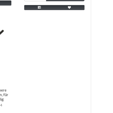
bere
, für
lig
84