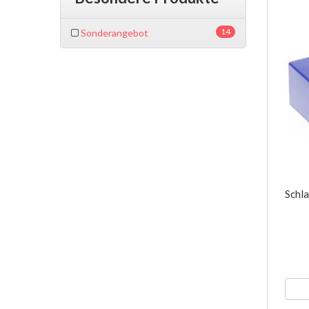
14
Sonderangebot
Schl