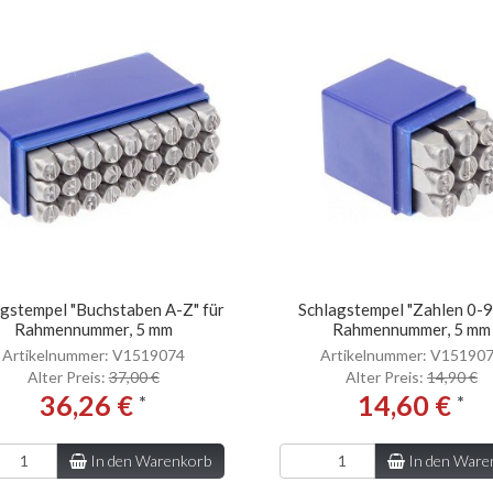
agstempel "Buchstaben A-Z" für
Schlagstempel "Zahlen 0-9
Rahmennummer, 5 mm
Rahmennummer, 5 mm
Artikelnummer: V1519074
Artikelnummer: V15190
Alter Preis:
37,00 €
Alter Preis:
14,90 €
36,26 €
14,60 €
*
*
In den Warenkorb
In den Ware