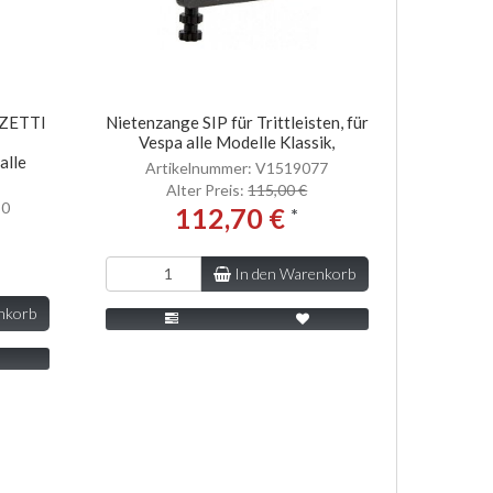
ZZETTI
Nietenzange SIP für Trittleisten, für
Vespa alle Modelle Klassik,
alle
Artikelnummer: V1519077
Alter Preis:
115,00 €
80
112,70 €
*
In den Warenkorb
nkorb