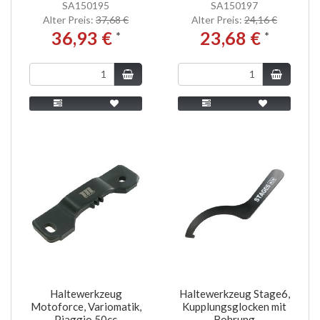
SA150195
SA150197
Alter Preis:
37,68 €
Alter Preis:
24,16 €
36,93 €
23,68 €
*
*
Haltewerkzeug
Haltewerkzeug Stage6,
Motoforce, Variomatik,
Kupplungsglocken mit
Piaggio 50cc
Bohrung