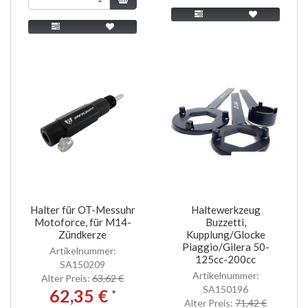
Halter für OT-Messuhr
Haltewerkzeug
Motoforce, für M14-
Buzzetti,
Zündkerze
Kupplung/Glocke
Piaggio/Gilera 50-
Artikelnummer:
125cc-200cc
SA150209
Artikelnummer:
Alter Preis:
63,62 €
SA150196
62,35 €
*
Alter Preis:
71,42 €