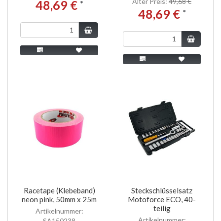
Alter Preis:
49,68 €
48,69 €
*
48,69 €
*
Racetape (Klebeband)
Steckschlüsselsatz
neon pink, 50mm x 25m
Motoforce ECO, 40-
teilig
Artikelnummer:
Artikelnummer:
SA150238