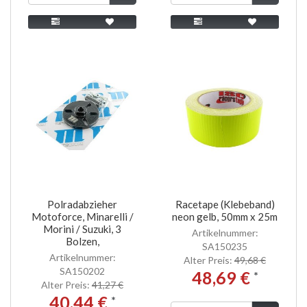
Polradabzieher
Racetape (Klebeband)
Motoforce, Minarelli /
neon gelb, 50mm x 25m
Morini / Suzuki, 3
Artikelnummer:
Bolzen,
SA150235
Artikelnummer:
Alter Preis:
49,68 €
SA150202
48,69 €
*
Alter Preis:
41,27 €
40,44 €
*