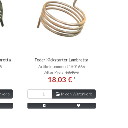
bretta
Feder Kickstarter Lambretta
65
Artikelnummer: L1501666
Alter Preis:
18,40 €
18,03 €
*
nkorb
In den Warenkorb