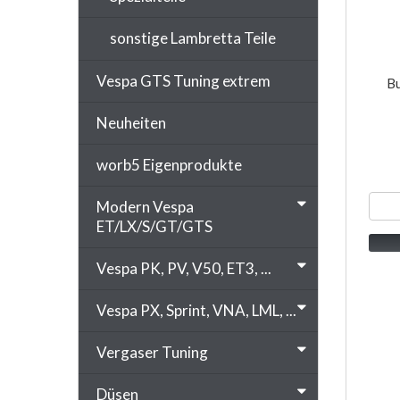
sonstige Lambretta Teile
Vespa GTS Tuning extrem
Bu
Neuheiten
worb5 Eigenprodukte
Modern Vespa
ET/LX/S/GT/GTS
Vespa PK, PV, V50, ET3, ...
Vespa PX, Sprint, VNA, LML, ...
Vergaser Tuning
Düsen