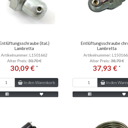
Entlüftungsschraube (ital.)
Entlüftungsschraube ch
Lambretta
Lambretta
Artikelnummer: L1501662
Artikelnummer: L15016
Alter Preis:
30,70 €
Alter Preis:
38,70 €
30,09 €
37,93 €
*
*
In den Warenkorb
In den Ware