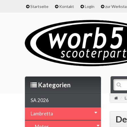
Startseite
Kontakt
Login
zur Werkst
Kategorien
L
SA 2026
Lambretta
De
Motor