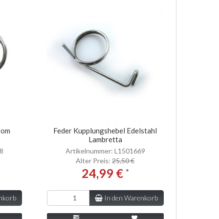
rom
Feder Kupplungshebel Edelstahl
Lambretta
68
Artikelnummer: L1501669
Alter Preis:
25,50 €
24,99 €
*
nkorb
In den Warenkorb