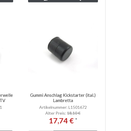
erwelle
Gummi Anschlag Kickstarter (ital.)
 TV
Lambretta
71
Artikelnummer: L1501672
Alter Preis:
18,10 €
17,74 €
*