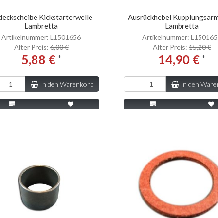
deckscheibe Kickstarterwelle
Ausrückhebel Kupplungsarm
Lambretta
Lambretta
Artikelnummer: L1501656
Artikelnummer: L15016
Alter Preis:
6,00 €
Alter Preis:
15,20 €
5,88 €
14,90 €
*
*
In den Warenkorb
In den Ware