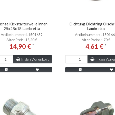
chse Kickstarterwelle innen
Dichtung Dichtring Ölsch
25x28x18 Lambretta
Lambretta
Artikelnummer: L1501659
Artikelnummer: L15016
Alter Preis:
15,20 €
Alter Preis:
4,70 €
14,90 €
4,61 €
*
*
In den Warenkorb
In den Ware