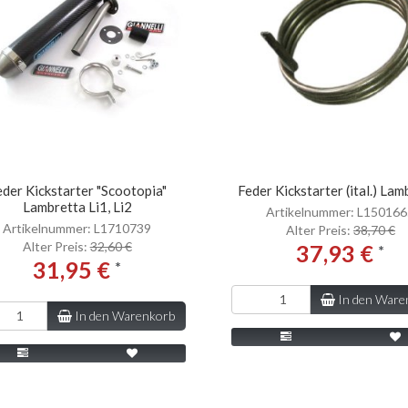
eder Kickstarter "Scootopia"
Feder Kickstarter (ital.) Lam
Lambretta Li1, Li2
Artikelnummer: L15016
Artikelnummer: L1710739
Alter Preis:
38,70 €
Alter Preis:
32,60 €
37,93 €
*
31,95 €
*
In den Ware
In den Warenkorb