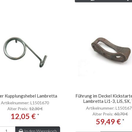
er Kupplungshebel Lambretta
Führung im Deckel Kickstart
Lambretta Li1-3, LiS, SX,
Artikelnummer: L1501670
Artikelnummer: L15016
Alter Preis:
12,30 €
Alter Preis:
60,70 €
12,05 €
*
59,49 €
*
In den Warenkorb