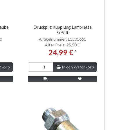
raube
Druckpilz Kupplung Lambretta
GP/dl
60
Artikelnummer: L1501661
Alter Preis:
25,50 €
24,99 €
*
nkorb
In den Warenkorb