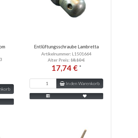
rom
Entlüftungsschraube Lambretta
Artikelnummer: L1501664
63
Alter Preis:
18,10 €
17,74 €
*
In den Warenkorb
nkorb