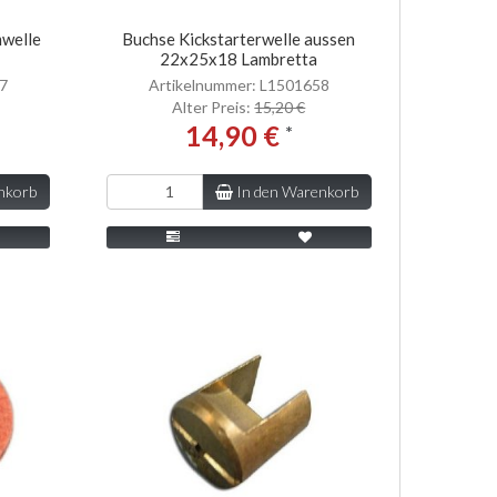
welle
Buchse Kickstarterwelle aussen
22x25x18 Lambretta
57
Artikelnummer: L1501658
Alter Preis:
15,20 €
14,90 €
*
nkorb
In den Warenkorb