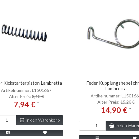
r Kickstarterpiston Lambretta
Feder Kupplungshebel ch
Lambretta
Artikelnummer: L1501667
Artikelnummer: L15016
Alter Preis:
8,10 €
Alter Preis:
15,20 €
7,94 €
*
14,90 €
*
In den Warenkorb
In den Ware