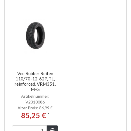
Vee Rubber Reifen
110/70-12, 62P, TL,
reinforced, VRM351,
M+S
Artikelnummer:
V2310086
Alter Preis:
86,99 €
85,25 €
*