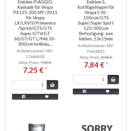
Emblem PIAGGIO,
Emblem S,
Kaskade für Vespa
Kotflügelnippel für
PX125-200 MY /2011
Vespa S 50-
für Vespa
150ccm/GTS
LX/LXV/S/Primavera
Super/Super Sport
/Sprint/GTS/GTS
125/300ccm
Super/GTV/GT
Befestigung: zum
60/GT/GT L/946 50-
kleben, 13x15mm
300ccm hellblau,...
Artikelnummer: MV-
Artikelnummer: MV-
PI654821
57646400
Alter Preis:
8,00 €
Alter Preis:
7,40 €
7,84 €
*
7,25 €
*