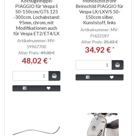
Kotflügelnippel
Monoschlitzrohr
PIAGGIO für Vespa S
Beinschild PIAGGIO für
50-150ccm/GTS 125
Vespa LX/LXV/S 50-
-300ccm, Lochabstand:
150ccm silber,
95mm, chrom, mit
Kunststoff, links
Modifikationen auch
Artikelnummer: MV-
für Vespa ET2/ET4/LX
PI622187
Artikelnummer: MV-
Alter Preis:
35,63 €
59967700
34,92 €
*
Alter Preis:
49,00 €
48,02 €
*