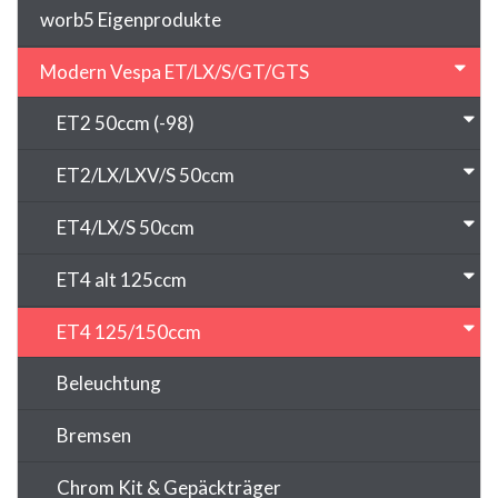
worb5 Eigenprodukte
Modern Vespa ET/LX/S/GT/GTS
ET2 50ccm (-98)
ET2/LX/LXV/S 50ccm
ET4/LX/S 50ccm
ET4 alt 125ccm
ET4 125/150ccm
Beleuchtung
Bremsen
Chrom Kit & Gepäckträger