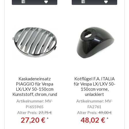
Kaskadeneinsatz
Kotflügel F.A. ITALIA
PIAGGIO für Vespa
für Vespa LX/LXV 50-
LX/LXV 50-150ccm
150ccm vorne,
Kunststoff, chrom, rund
unlackiert
Artikelnummer: MV-
Artikelnummer: MV-
PI655965
FA2761
Alter Preis:
27,75 €
Alter Preis:
49,00 €
27,20 €
48,02 €
*
*