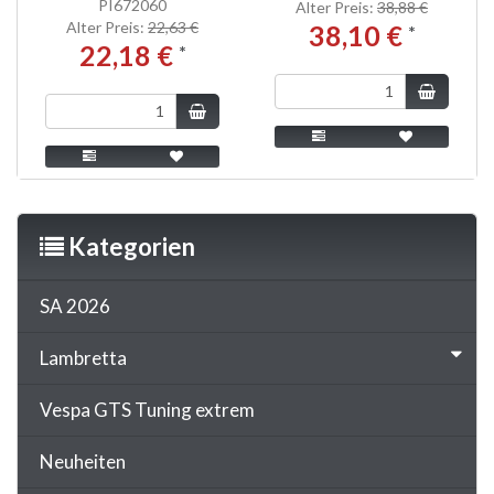
PI672060
Alter Preis:
38,88 €
Alter Preis:
22,63 €
38,10 €
*
22,18 €
*
Kategorien
SA 2026
Lambretta
Vespa GTS Tuning extrem
Neuheiten