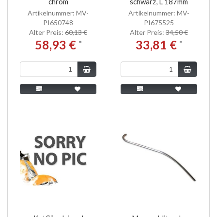
chrom
schwarz, L 187mm
Artikelnummer: MV-
Artikelnummer: MV-
PI650748
PI675525
Alter Preis:
60,13 €
Alter Preis:
34,50 €
58,93 €
33,81 €
*
*