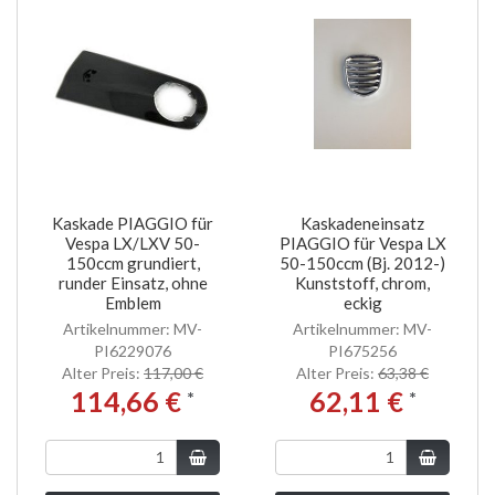
Kaskade PIAGGIO für
Kaskadeneinsatz
Vespa LX/LXV 50-
PIAGGIO für Vespa LX
150ccm grundiert,
50-150ccm (Bj. 2012-)
runder Einsatz, ohne
Kunststoff, chrom,
Emblem
eckig
Artikelnummer: MV-
Artikelnummer: MV-
PI6229076
PI675256
Alter Preis:
117,00 €
Alter Preis:
63,38 €
114,66 €
62,11 €
*
*