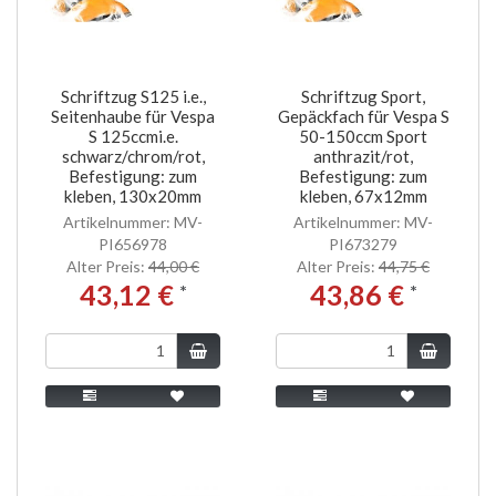
Schriftzug S125 i.e.,
Schriftzug Sport,
Seitenhaube für Vespa
Gepäckfach für Vespa S
S 125ccmi.e.
50-150ccm Sport
schwarz/chrom/rot,
anthrazit/rot,
Befestigung: zum
Befestigung: zum
kleben, 130x20mm
kleben, 67x12mm
Artikelnummer: MV-
Artikelnummer: MV-
PI656978
PI673279
Alter Preis:
44,00 €
Alter Preis:
44,75 €
43,12 €
43,86 €
*
*