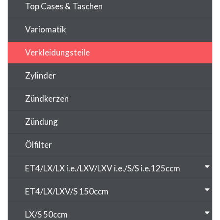
Top Cases & Taschen
Variomatik
Verkleidungsteile
Zylinder
Zündkerzen
Zündung
Ölfilter
ET4/LX/LX i.e./LXV/LXV i.e./S/S i.e.125ccm
ET4/LX/LXV/S 150ccm
LX/S 50ccm