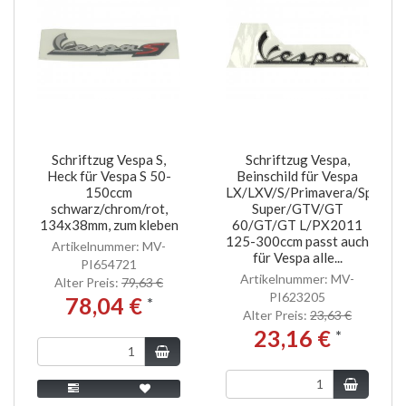
Schriftzug Vespa S,
Schriftzug Vespa,
Heck für Vespa S 50-
Beinschild für Vespa
150ccm
LX/LXV/S/Primavera/Sprint
schwarz/chrom/rot,
Super/GTV/GT
134x38mm, zum kleben
60/GT/GT L/PX2011
125-300ccm passt auch
Artikelnummer: MV-
für Vespa alle...
PI654721
Artikelnummer: MV-
Alter Preis:
79,63 €
PI623205
78,04 €
*
Alter Preis:
23,63 €
23,16 €
*