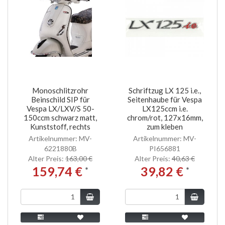
Monoschlitzrohr
Schriftzug LX 125 i.e.,
Beinschild SIP für
Seitenhaube für Vespa
Vespa LX/LXV/S 50-
LX125ccm i.e.
150ccm schwarz matt,
chrom/rot, 127x16mm,
Kunststoff, rechts
zum kleben
Artikelnummer: MV-
Artikelnummer: MV-
6221880B
PI656881
Alter Preis:
163,00 €
Alter Preis:
40,63 €
159,74 €
39,82 €
*
*