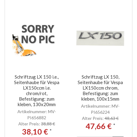
Schriftzug LX 150 i.e.,
Schriftzug LX 150,
Seitenhaube für Vespa
Seitenhaube für Vespa
LX150ccm i.e.
LX150ccm chrom,
chrom/rot,
Befestigung: zum
Befestigung: zum
kleben, 100x15mm
kleben, 130x20mm
Artikelnummer: MV-
Artikelnummer: MV-
PI656224
PI656882
Alter Preis:
48,63 €
Alter Preis:
38,88 €
47,66 €
*
38,10 €
*