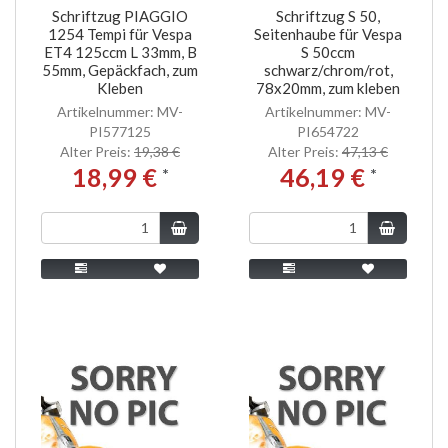
Schriftzug PIAGGIO
Schriftzug S 50,
1254 Tempi für Vespa
Seitenhaube für Vespa
ET4 125ccm L 33mm, B
S 50ccm
55mm, Gepäckfach, zum
schwarz/chrom/rot,
Kleben
78x20mm, zum kleben
Artikelnummer: MV-
Artikelnummer: MV-
PI577125
PI654722
Alter Preis:
19,38 €
Alter Preis:
47,13 €
18,99 €
46,19 €
*
*