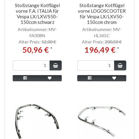
Stoßstange Kotflügel
Stoßstange Kotflügel
vorne F.A. ITALIA für
vorne LOGOSCOOTER
Vespa LX/LXV/S50-
für Vespa LX/LXV50-
150ccm schwarz
150ccm chrom
Artikelnummer: MV-
Artikelnummer: MV-
FA008N
HL365C
Alter Preis:
52,00 €
Alter Preis:
200,50 €
50,96 €
196,49 €
*
*