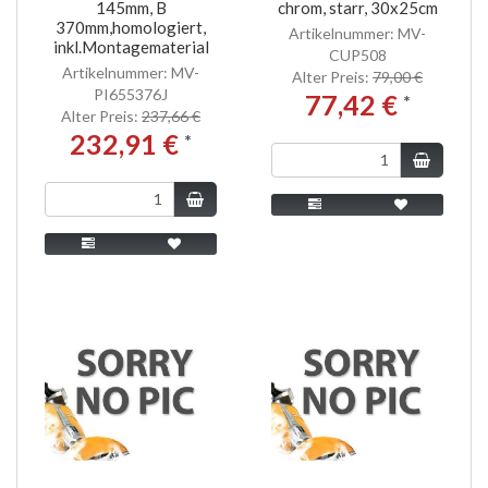
145mm, B
chrom, starr, 30x25cm
370mm,homologiert,
Artikelnummer: MV-
inkl.Montagematerial
CUP508
Artikelnummer: MV-
Alter Preis:
79,00 €
PI655376J
77,42 €
*
Alter Preis:
237,66 €
232,91 €
*