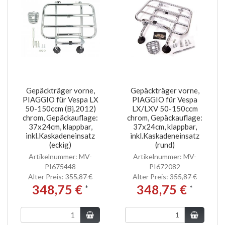
Gepäckträger vorne,
Gepäckträger vorne,
PIAGGIO für Vespa LX
PIAGGIO für Vespa
50-150ccm (Bj.2012)
LX/LXV 50-150ccm
chrom, Gepäckauflage:
chrom, Gepäckauflage:
37x24cm, klappbar,
37x24cm, klappbar,
inkl.Kaskadeneinsatz
inkl.Kaskadeneinsatz
(eckig)
(rund)
Artikelnummer: MV-
Artikelnummer: MV-
PI675448
PI672082
Alter Preis:
355,87 €
Alter Preis:
355,87 €
348,75 €
348,75 €
*
*