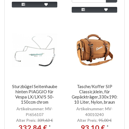
Sturzbügel Seitenhaube
Tasche/Koffer SIP
hinten PIAGGIO für
Classic,klein, für
Vespa LX/LXV/S 50-
Gepäckträger,330x190x180m
150ccm chrom
10 Liter, Nylon, braun
Artikelnummer: MV-
Artikelnummer: MV-
PI656107
40010240
Alter Preis:
339,63 €
Alter Preis:
95,00 €
332,84 €
93,10 €
*
*