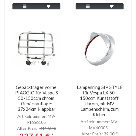
Gepäckträger vorne,
Lampenring SIP STYLE
PIAGGIO für Vespa S
für Vespa LX 50-
50-150ccm chrom,
150ccm Kunststoff,
Gepäckauflage:
chrom, mit MV
37x24cm, klappbar
Lampenschirm, zum
Kleben
Artikelnummer: MV-
Artikelnummer: MV-
PI656105
MV400051
Alter Preis:
344,50 €
Alter Preis:
39,00 €
337,61 €
*