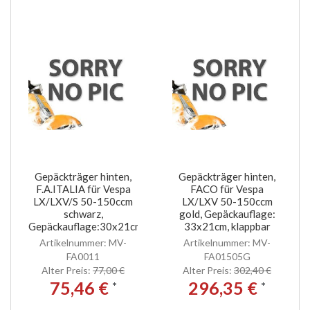
Gepäckträger hinten,
Gepäckträger hinten,
F.A.ITALIA für Vespa
FACO für Vespa
LX/LXV/S 50-150ccm
LX/LXV 50-150ccm
schwarz,
gold, Gepäckauflage:
Gepäckauflage:30x21cm
33x21cm, klappbar
Artikelnummer: MV-
Artikelnummer: MV-
FA0011
FA01505G
Alter Preis:
77,00 €
Alter Preis:
302,40 €
75,46 €
296,35 €
*
*