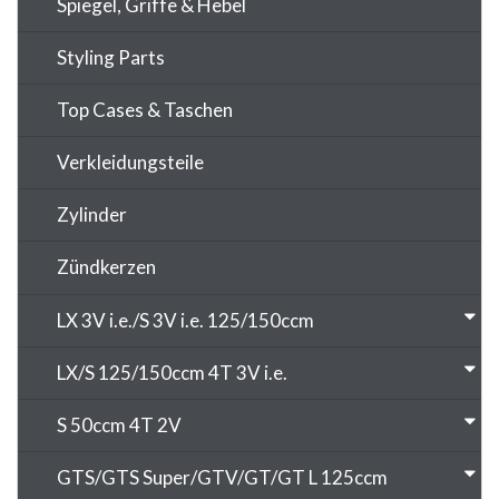
Spiegel, Griffe & Hebel
Styling Parts
Top Cases & Taschen
Verkleidungsteile
Zylinder
Zündkerzen
LX 3V i.e./S 3V i.e. 125/150ccm
LX/S 125/150ccm 4T 3V i.e.
S 50ccm 4T 2V
GTS/GTS Super/GTV/GT/GT L 125ccm