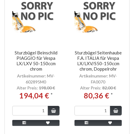
Sturzbügel Beinschild
Sturzbügel Seitenhaube
PIAGGIO für Vespa
F.A. ITALIA für Vespa
LX/LXV 50-150ccm
LX/LXV/S50-150ccm
chrom
chrom, Doppelrohr
Artikelnummer: MV-
Artikelnummer: MV-
602895M0
FA0070
Alter Preis:
198,00 €
Alter Preis:
82,00 €
194,04 €
80,36 €
*
*