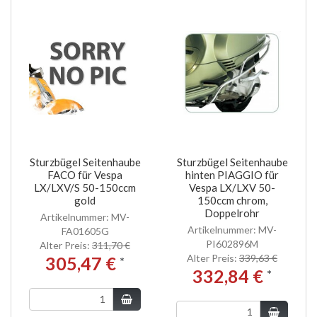
Sturzbügel Seitenhaube
Sturzbügel Seitenhaube
FACO für Vespa
hinten PIAGGIO für
LX/LXV/S 50-150ccm
Vespa LX/LXV 50-
gold
150ccm chrom,
Doppelrohr
Artikelnummer: MV-
Artikelnummer: MV-
FA01605G
PI602896M
Alter Preis:
311,70 €
Alter Preis:
339,63 €
305,47 €
*
332,84 €
*