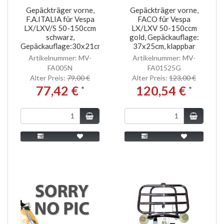
Gepäckträger vorne,
Gepäckträger vorne,
F.A.ITALIA für Vespa
FACO für Vespa
LX/LXV/S 50-150ccm
LX/LXV 50-150ccm
schwarz,
gold, Gepäckauflage:
Gepäckauflage:30x21cm
37x25cm, klappbar
Artikelnummer: MV-
Artikelnummer: MV-
FA005N
FA01525G
Alter Preis:
79,00 €
Alter Preis:
123,00 €
77,42 €
120,54 €
*
*