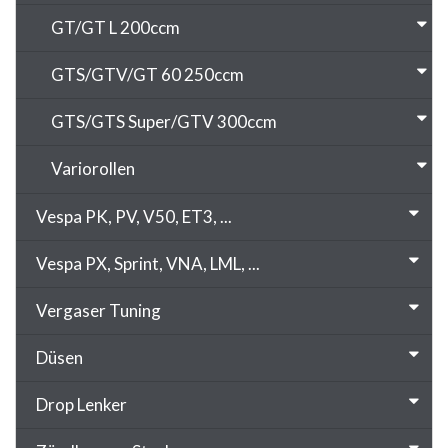
GT/GT L 200ccm
GTS/GTV/GT 60 250ccm
GTS/GTS Super/GTV 300ccm
Variorollen
Vespa PK, PV, V50, ET3, ...
Vespa PX, Sprint, VNA, LML, ...
Vergaser Tuning
Düsen
Drop Lenker