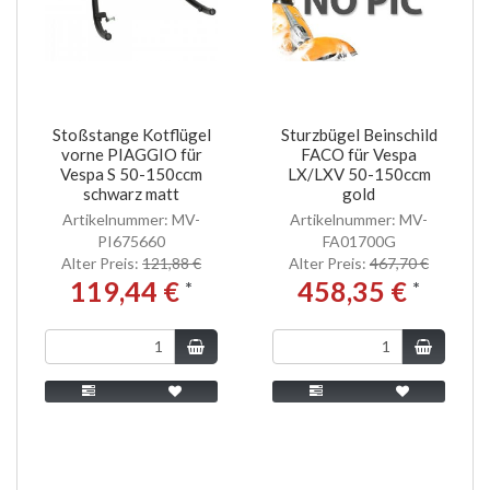
Stoßstange Kotflügel
Sturzbügel Beinschild
vorne PIAGGIO für
FACO für Vespa
Vespa S 50-150ccm
LX/LXV 50-150ccm
schwarz matt
gold
Artikelnummer: MV-
Artikelnummer: MV-
PI675660
FA01700G
Alter Preis:
121,88 €
Alter Preis:
467,70 €
119,44 €
458,35 €
*
*