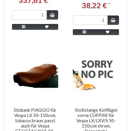
38,22 €
*
Sitzbank PIAGGIO für
Stoßstange Kotflügel
Vespa LX 50-150ccm,
vorne CUPPINI für
tobacco braun, passt
Vespa LX/LXV/S 50-
auch für Vespa
150ccm chrom,
ET2/ET4/LXV/S 50-
Doppelrohr