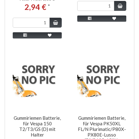
2,94 €
*
Gummiriemen Batterie,
Gummiriemen Batterie,
für Vespa 150
für Vespa PK50XL
T2/T3/GS (D) mit
FL/N Plurimatic/P80X-
Halter
PX80E-Lusso