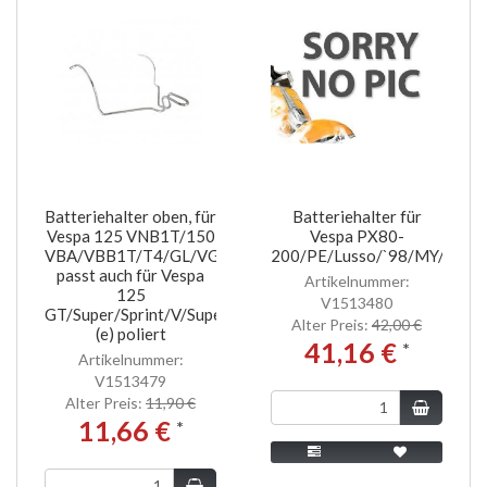
Batteriehalter oben, für
Batteriehalter für
Vespa 125 VNB1T/150
Vespa PX80-
VBA/VBB1T/T4/GL/VGL1
200/PE/Lusso/`98/MY/T5
passt auch für Vespa
Artikelnummer:
125
V1513480
GT/Super/Sprint/V/Super
Alter Preis:
42,00 €
(e) poliert
41,16 €
*
Artikelnummer:
V1513479
Alter Preis:
11,90 €
11,66 €
*