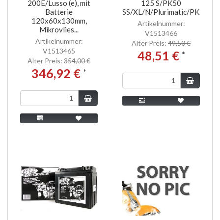
200E/Lusso (e), mit
125 S/PK50
Batterie
SS/XL/N/Plurimatic/PK...
120x60x130mm,
Artikelnummer:
Mikrovlies...
V1513466
Artikelnummer:
Alter Preis:
49,50 €
V1513465
48,51 €
*
Alter Preis:
354,00 €
346,92 €
*