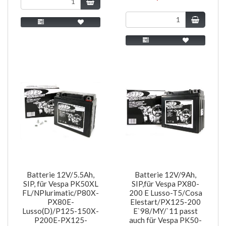
Batterie 12V/5.5Ah,
Batterie 12V/9Ah,
SIP, für Vespa PK50XL
SIP,für Vespa PX80-
FL/NPlurimatic/P80X-
200 E Lusso-T5/Cosa
PX80E-
Elestart/PX125-200
Lusso(D)/P125-150X-
E`98/MY/`11 passt
P200E-PX125-
auch für Vespa PK50-