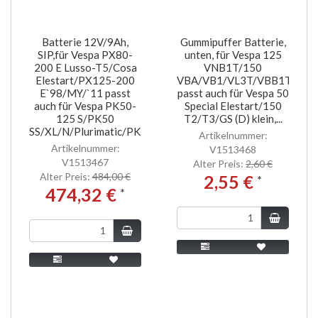
Batterie 12V/9Ah,
Gummipuffer Batterie,
SIP,für Vespa PX80-
unten, für Vespa 125
200 E Lusso-T5/Cosa
VNB1T/150
Elestart/PX125-200
VBA/VB1/VL3T/VBB1T/T4/
E`98/MY/`11 passt
passt auch für Vespa 50
auch für Vespa PK50-
Special Elestart/150
125 S/PK50
T2/T3/GS (D) klein,...
SS/XL/N/Plurimatic/PK...
Artikelnummer:
Artikelnummer:
V1513468
V1513467
Alter Preis:
2,60 €
Alter Preis:
484,00 €
2,55 €
*
474,32 €
*