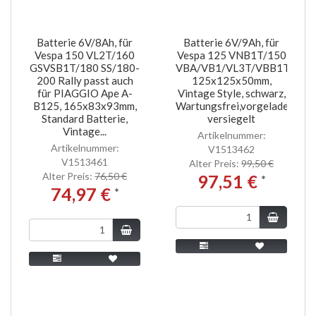
Batterie 6V/8Ah, für
Batterie 6V/9Ah, für
Vespa 150 VL2T/160
Vespa 125 VNB1T/150
GSVSB1T/180 SS/180-
VBA/VB1/VL3T/VBB1T/T4/
200 Rally passt auch
125x125x50mm,
für PIAGGIO Ape A-
Vintage Style, schwarz,
B125, 165x83x93mm,
Wartungsfrei,vorgeladen,
Standard Batterie,
versiegelt
Vintage...
Artikelnummer:
Artikelnummer:
V1513462
V1513461
Alter Preis:
99,50 €
Alter Preis:
76,50 €
97,51 €
*
74,97 €
*