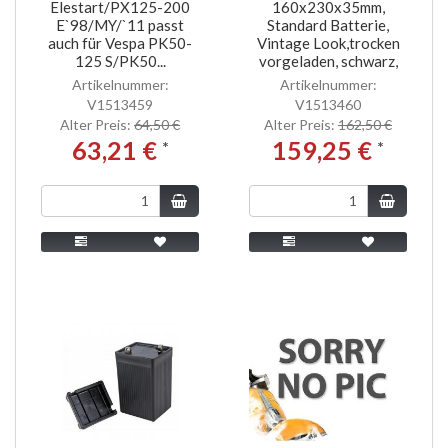
Elestart/PX125-200
160x230x35mm,
E`98/MY/`11 passt
Standard Batterie,
auch für Vespa PK50-
Vintage Look,trocken
125 S/PK50...
vorgeladen, schwarz,
Artikelnummer:
Artikelnummer:
V1513459
V1513460
Alter Preis:
64,50 €
Alter Preis:
162,50 €
63,21 €
159,25 €
*
*