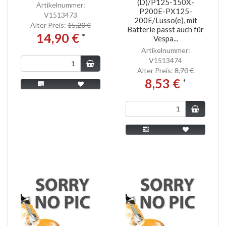
(D)/P125-150X-
Artikelnummer:
P200E-PX125-
V1513473
200E/Lusso(e), mit
Alter Preis:
15,20 €
Batterie passt auch für
14,90 €
*
Vespa...
Artikelnummer:
V1513474
Alter Preis:
8,70 €
8,53 €
*