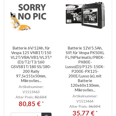
Batterie 6V/12Ah, für
Batterie 12V/5.5Ah,
Vespa 125 VNB1T/150
SIP, für Vespa PK50XL
VL2T/VBA/VB1/VL3T/VBB1T/T4/GL/VGL1/GS
FL/NPlurimatic/P80X-
(D)/T2/T3/160
PX80E-
GSVSB1T/180 SS/180-
Lusso(D)/P125-150X-
200 Rally
P200E-PX125-
97,5x151x50mm,
200E/Lusso (e), mit
Mikrovlies...
Batterie
120x60x130mm,
Artikelnummer:
Mikrovlies...
V1513463
Artikelnummer:
Alter Preis:
82,50 €
V1513464
80,85 €
*
Alter Preis:
36,50 €
35,77 €
*