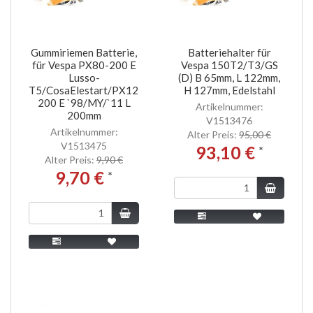
Gummiriemen Batterie,
Batteriehalter für
für Vespa PX80-200 E
Vespa 150T2/T3/GS
Lusso-
(D) B 65mm, L 122mm,
T5/CosaElestart/PX125-
H 127mm, Edelstahl
200 E `98/MY/`11 L
Artikelnummer:
200mm
V1513476
Artikelnummer:
Alter Preis:
95,00 €
V1513475
93,10 €
*
Alter Preis:
9,90 €
9,70 €
*