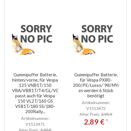
Gummipuffer Batterie,
Gummipuffer Batterie,
hinten/vorne, für Vespa
für Vespa PX80-
125 VNB1T/150
200/PE/Lusso/`98/MY/T5
VBA/VBB1T/T4/GL/VGL1
es werden 6 Stück
passt auch für Vespa
benötigt
150 VL2T/160 GS
Artikelnummer:
VSB1T/180 SS/180-
V1513472
200Rally...
Alter Preis:
2,95 €
Artikelnummer:
2,89 €
*
V1513471
Alter Preis:
3,00 €