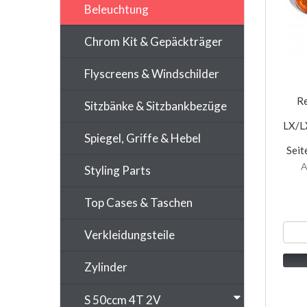
Beleuchtung
Chrom Kit & Gepäckträger
Flyscreens & Windschilder
Re
Sitzbänke & Sitzbankbezüge
LX/L
Spiegel, Griffe & Hebel
Seit
A
Styling Parts
Top Cases & Taschen
Verkleidungsteile
Zylinder
S 50ccm 4T 2V