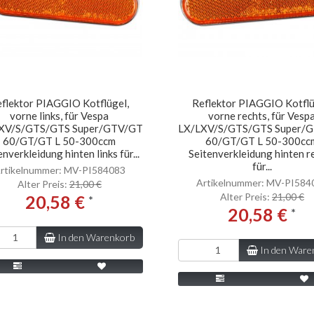
flektor PIAGGIO Kotflügel,
Reflektor PIAGGIO Kotflü
vorne links, für Vespa
vorne rechts, für Vesp
XV/S/GTS/GTS Super/GTV/GT
LX/LXV/S/GTS/GTS Super/
60/GT/GT L 50-300ccm
60/GT/GT L 50-300cc
enverkleidung hinten links für...
Seitenverkleidung hinten r
für...
rtikelnummer: MV-PI584083
Artikelnummer: MV-PI584
Alter Preis:
21,00 €
Alter Preis:
21,00 €
20,58 €
*
20,58 €
*
In den Warenkorb
In den Ware