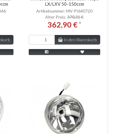
0ccm
LX/LXV 50-150ccm
646
Artikelnummer: MV-PI640720
Alter Preis:
370,31 €
362,90 €
*
nkorb
In den Warenkorb