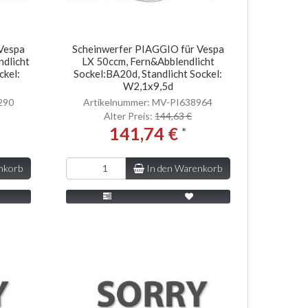
Vespa
Scheinwerfer PIAGGIO für Vespa
dlicht
LX 50ccm, Fern&Abblendlicht
ckel:
Sockel:BA20d, Standlicht Sockel:
W2,1x9,5d
290
Artikelnummer: MV-PI638964
Alter Preis:
144,63 €
141,74 €
*
nkorb
In den Warenkorb