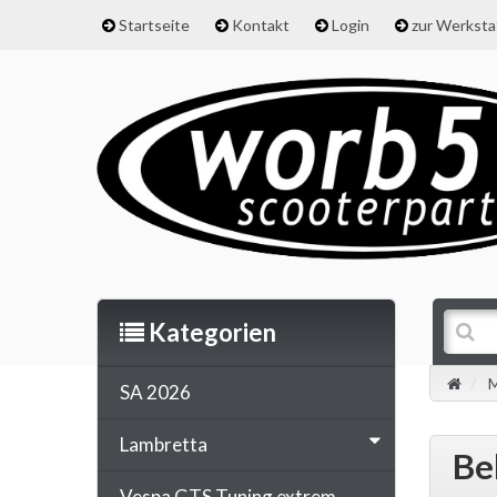
Startseite
Kontakt
Login
zur Werkst
Kategorien
M
SA 2026
Lambretta
Be
Vespa GTS Tuning extrem