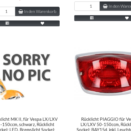
In den Ware
In den Warenkorb
licht MK II, für Vespa LX/LXV
Rücklicht PIAGGIO für V
-150ccm, schwarz, Rücklicht
LX/LXV 50-150ccm, Rückl
ckel: LED, Bremslicht Sockel:
Sockel: BAY15d, inkl. Leucht