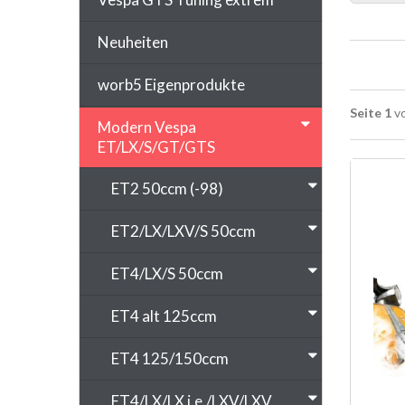
Neuheiten
worb5 Eigenprodukte
Seite 1
vo
Modern Vespa
ET/LX/S/GT/GTS
ET2 50ccm (-98)
ET2/LX/LXV/S 50ccm
ET4/LX/S 50ccm
ET4 alt 125ccm
ET4 125/150ccm
ET4/LX/LX i.e./LXV/LXV