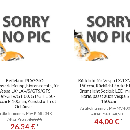
Reflektor PIAGGIO
Rücklicht für Vespa LX/LX
nverkleidung, hinten rechts, für
150ccm, Rücklicht Sockel:
Vespa LX/LXV/S/GTS/GTS
Bremslicht Sockel: LED, mi
per/GTV/GT 60/GT/GT L 50-
Norm, passt auch Vespa S
ccm B 100mm, Kunststoff, rot,
150ccm
Gehäuse...
Artikelnummer: MV-MV40
rtikelnummer: MV-PI58234R
Alter Preis:
44,90 €
Alter Preis:
26,88 €
44,00 €
*
26,34 €
*