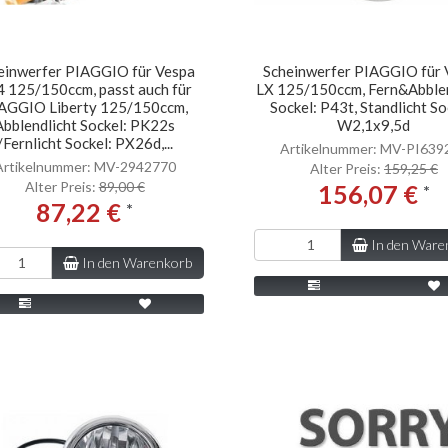
einwerfer PIAGGIO für Vespa
Scheinwerfer PIAGGIO für 
 125/150ccm, passt auch für
LX 125/150ccm, Fern&Abblen
AGGIO Liberty 125/150ccm,
Sockel: P43t, Standlicht So
Abblendlicht Sockel: PK22s
W2,1x9,5d
/Fernlicht Sockel: PX26d,...
Artikelnummer: MV-PI639
Artikelnummer: MV-2942770
Alter Preis:
159,25 €
Alter Preis:
89,00 €
156,07 €
*
87,22 €
*
In den Ware
In den Warenkorb