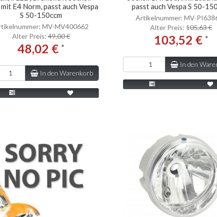
 mit E4 Norm, passt auch Vespa
passt auch Vespa S 50-15
S 50-150ccm
Artikelnummer: MV-PI638
rtikelnummer: MV-MV400662
Alter Preis:
105,63 €
Alter Preis:
49,00 €
103,52 €
*
48,02 €
*
In den Ware
In den Warenkorb