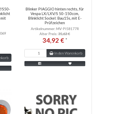
V/S50-
Blinker PIAGGIO hinten rechts, für
nklicht
Vespa LX/LXV/S 50-150ccm,
 mit
Blinklicht Sockel: Bau15s, mit E-
Prüfzeichen
Artikelnummer: MV-PI58177R
0069
Alter Preis:
35,63 €
34,92 €
*
In den Warenkorb
nkorb