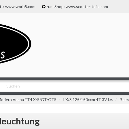
att: www.worb5.com
zum Shop: www.scooter-teile.com
odern Vespa ET/LX/S/GT/GTS
LX/S 125/150ccm 4T 3V i.e.
Bele
leuchtung