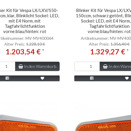
ker Kit für Vespa LX/LXV/S50-
Blinker Kit für Vespa LX/LX
m, klar, Blinklicht Sockel: LED,
150ccm, schwarz getönt, Bli
mit E4 Norm, mit
Sockel: LED, mit E4 Norm,
Tagfahrlichtfunktion
Tagfahrlichtfunktion
vorne:blau/hinten: rot
vorne:blau/hinten: rot
rtikelnummer: MV-MV400064
Artikelnummer: MV-MV40
Alter Preis:
1.228,10 €
Alter Preis:
1.356,40 €
1.203,54 €
1.329,27 €
*
*
In den Warenkorb
In den Ware