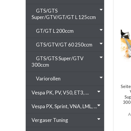
GTS/GTS
Super/GTV/GT/GT L 125ccm
GT/GT L 200ccm
GTS/GTV/GT 60 250ccm
GTS/GTS Super/GTV
300ccm
Variorollen
Seite
Vespa PK, PV, V50, ET3, ...
Su
300
Vespa PX, Sprint, VNA, LML, ...
A
Vergaser Tuning