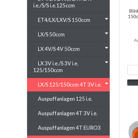
i.e./S/S i.e.125ccm
Blin
150cc
ET4/LX/LXV/S 150ccm
LX/S 50ccm
A
LX 4V/S 4V 50ccm
LX 3V i.e./S 3V i.e.
125/150ccm
LX/S 125/150ccm 4T 3V i.e.
Auspuffanlagen 125 i.e.
Auspuffanlagen 4T 3V i.e.
Auspuffanlagen 4T EURO3