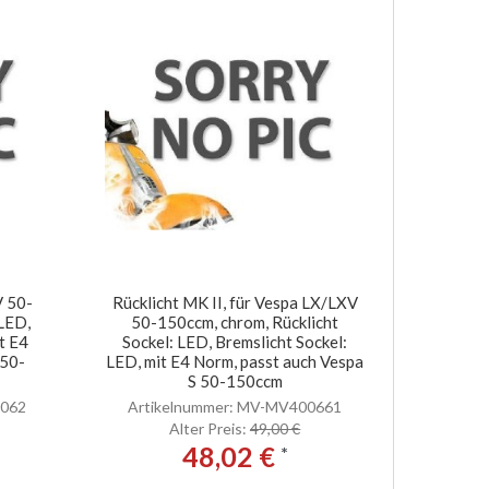
V 50-
Rücklicht MK II, für Vespa LX/LXV
 LED,
50-150ccm, chrom, Rücklicht
t E4
Sockel: LED, Bremslicht Sockel:
 50-
LED, mit E4 Norm, passt auch Vespa
S 50-150ccm
0062
Artikelnummer: MV-MV400661
Alter Preis:
49,00 €
48,02 €
*