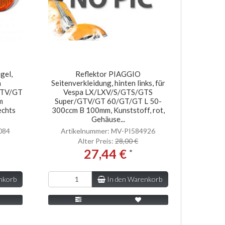
gel,
Reflektor PIAGGIO
a
Seitenverkleidung, hinten links, für
GTV/GT
Vespa LX/LXV/S/GTS/GTS
m
Super/GTV/GT 60/GT/GT L 50-
echts
300ccm B 100mm, Kunststoff, rot,
Gehäuse...
084
Artikelnummer: MV-PI584926
Alter Preis:
28,00 €
27,44 €
*
nkorb
In den Warenkorb