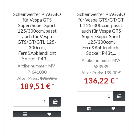
Scheinwerfer PIAGGIO
Scheinwerfer PIAGGIO
für Vespa GTS
für Vespa GTS/GT/GT
Super/Super Sport
L 125-300ccm, passt
125/300ccm, passt
auch für Vespa GTS
auch für Vespa
Super /Super Sport
GTS/GT/GTL 125-
125/300ccm,
300ccm,
Fern&Abblendlicht
Fern&Abblendlicht
Sockel: P43t,...
Sockel: P43t,...
Artikelnummer: MV-
Artikelnummer: MV-
583939
PI641080
Alter Preis:
139,00 €
Alter Preis:
193,38 €
136,22 €
*
189,51 €
*