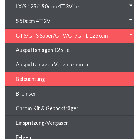
LX/S 125/150ccm 4T 3V i.e.
S 50ccm 4T 2V
GTS/GTS Super/GTV/GT/GT L 125ccm
Auspuffanlagen 125 i.e.
Auspuffanlagen Vergasermotor
Beleuchtung
Bremsen
Chrom Kit & Gepäckträger
Einspritzung/Vergaser
Felgen