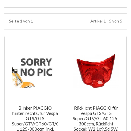
Seite 1
von 1
Artikel 1 - 5 von 5
Blinker PIAGGIO
Rücklicht PIAGGIO für
hinten rechts, für Vespa
Vespa GTS/GTS
GTS/GTS
Super/GTV/GT 60 125-
Super/GTV/GT60/GT/GT
300ccm, Rücklicht
L 125-300ccm, inkl.
Sockel: W2,1x9,5d 5W,