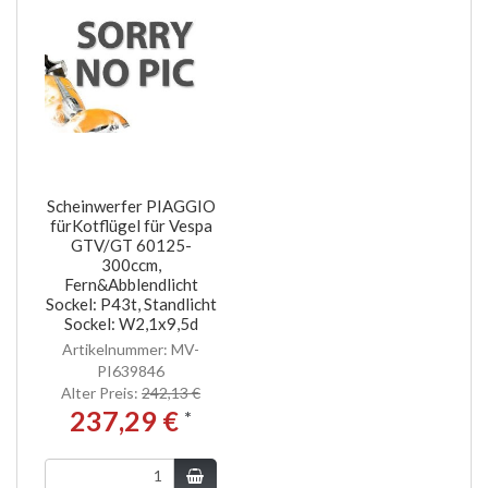
Scheinwerfer PIAGGIO
fürKotflügel für Vespa
GTV/GT 60125-
300ccm,
Fern&Abblendlicht
Sockel: P43t, Standlicht
Sockel: W2,1x9,5d
Artikelnummer: MV-
PI639846
Alter Preis:
242,13 €
237,29 €
*