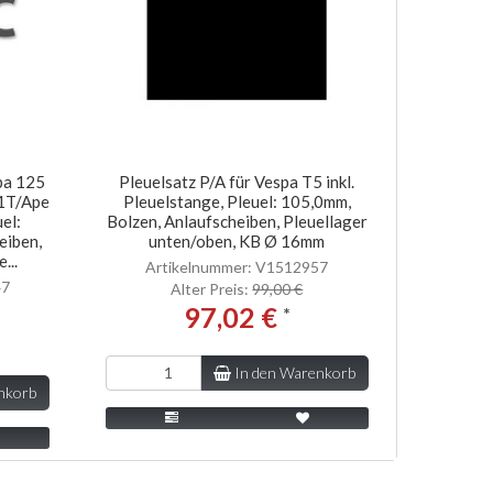
pa 125
Pleuelsatz P/A für Vespa T5 inkl.
1T/Ape
Pleuelstange, Pleuel: 105,0mm,
el:
Bolzen, Anlaufscheiben, Pleuellager
eiben,
unten/oben, KB Ø 16mm
...
Artikelnummer: V1512957
47
Alter Preis:
99,00 €
97,02 €
*
In den Warenkorb
nkorb