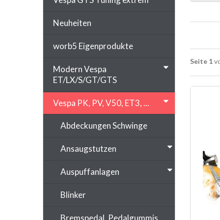
Neuheiten
worb5 Eigenprodukte
Seite 1
vo
Modern Vespa
ET/LX/S/GT/GTS
Vespa PK, PV, V50, ET3, ...
Abdeckungen Schwinge
Ansaugstutzen
Auspuffanlagen
Blinker
Bremspedal, Pedalgummis