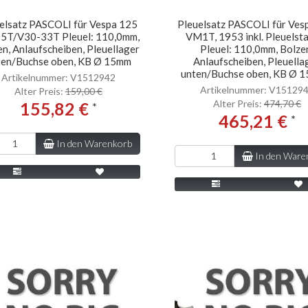
elsatz PASCOLI für Vespa 125
Pleuelsatz PASCOLI für Ves
5T/V30-33T Pleuel: 110,0mm,
VM1T, 1953 inkl. Pleuelst
en, Anlaufscheiben, Pleuellager
Pleuel: 110,0mm, Bolze
ten/Buchse oben, KB Ø 15mm
Anlaufscheiben, Pleuella
unten/Buchse oben, KB Ø 1
Artikelnummer: V1512942
Artikelnummer: V15129
Alter Preis:
159,00 €
Alter Preis:
474,70 €
155,82 €
*
465,21 €
*
In den Warenkorb
In den Ware