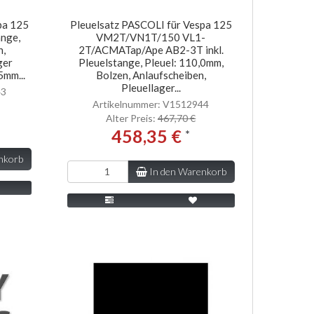
pa 125
Pleuelsatz PASCOLI für Vespa 125
ange,
VM2T/VN1T/150 VL1-
n,
2T/ACMATap/Ape AB2-3T inkl.
ger
Pleuelstange, Pleuel: 110,0mm,
5mm...
Bolzen, Anlaufscheiben,
Pleuellager...
43
Artikelnummer: V1512944
Alter Preis:
467,70 €
458,35 €
*
nkorb
In den Warenkorb