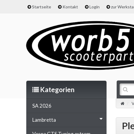
Startseite
Kontakt
Login
zur Werkst
Kategorien
V
SA 2026
Lambretta
Pl
Vespa GTS Tuning extrem