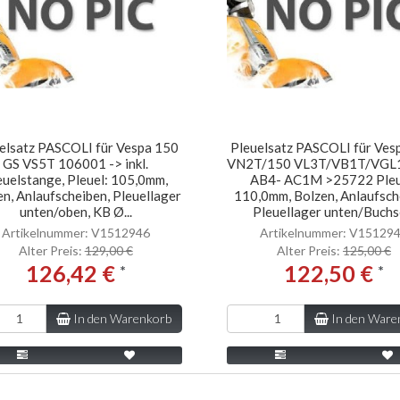
elsatz PASCOLI für Vespa 150
Pleuelsatz PASCOLI für Ves
GS VS5T 106001 -> inkl.
VN2T/150 VL3T/VB1T/VGL
euelstange, Pleuel: 105,0mm,
AB4- AC1M >25722 Pleu
en, Anlaufscheiben, Pleuellager
110,0mm, Bolzen, Anlaufsch
unten/oben, KB Ø...
Pleuellager unten/Buchse
Artikelnummer: V1512946
Artikelnummer: V15129
Alter Preis:
129,00 €
Alter Preis:
125,00 €
126,42 €
122,50 €
*
*
In den Warenkorb
In den Ware