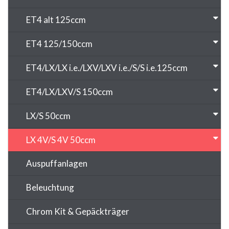
ET4 alt 125ccm
ET4 125/150ccm
ET4/LX/LX i.e./LXV/LXV i.e./S/S i.e.125ccm
ET4/LX/LXV/S 150ccm
LX/S 50ccm
LX 4V/S 4V 50ccm
Auspuffanlagen
Beleuchtung
Chrom Kit & Gepäckträger