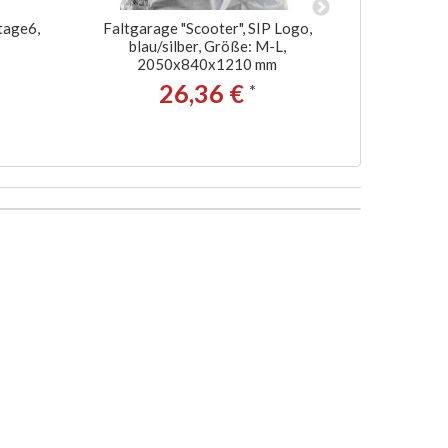
tage6,
Faltgarage "Scooter", SIP Logo,
Visier
blau/silber, Größe: M-L,
2050x840x1210 mm
26,36 €
*