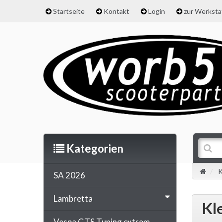
Startseite
Kontakt
Login
zur Werkst
Kategorien
K
SA 2026
Lambretta
Kl
Vespa GTS Tuning extrem