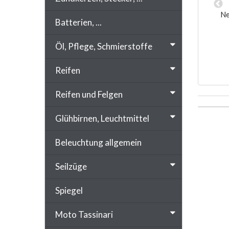
ttack MX1, blau,
Hoody Stage6 R/T, unzipped, schwarz,
Ne
Batterien, ...
Größe XL
Größe XXL
5 €
76,09 €
*
*
Öl, Pflege, Schmierstoffe
Reifen
Reifen und Felgen
Glühbirnen, Leuchtmittel
Beleuchtung allgemein
Seilzüge
Spiegel
Moto Tassinari