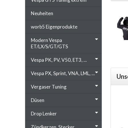
Neuheiten
worb5 Eigenprodukte
Modern Vespa
ET/LX/S/GT/GTS
Vespa PK, PV, V50, ET3, ...
Vespa PX, Sprint, VNA, LML, ...
Uns
Vergaser Tuning
Düsen
Drop Lenker
Zündkerzen, Stecker, ...