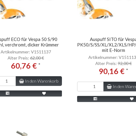
spuff ECO für Vespa 50 S/90
Auspuff SITO für Vesp
hl, verchromt, dicker Krümmer
PK50/S/SS/XL/XL2/XLS/HP
mit E-Norm
Artikelnummer: V1511137
Artikelnummer: V15111
Alter Preis:
62,00 €
Alter Preis:
92,00 €
60,76 €
*
90,16 €
*
In den Warenkorb
In den Ware