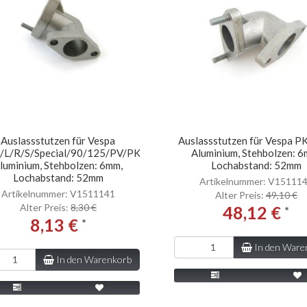
Auslassstutzen für Vespa
Auslassstutzen für Vespa P
/L/R/S/Special/90/125/PV/PK50/S/SS/XL/XL2/N/Rush/Automatic
Aluminium, Stehbolzen: 6
luminium, Stehbolzen: 6mm,
Lochabstand: 52mm
Lochabstand: 52mm
Artikelnummer: V15111
Artikelnummer: V1511141
Alter Preis:
49,10 €
Alter Preis:
8,30 €
48,12 €
*
8,13 €
*
In den Ware
In den Warenkorb