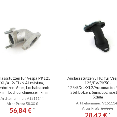
lassstutzen für Vespa PK125
Auslassstutzen SITO für Ves
XL/XL2/FL/N Aluminium,
125/PV/PK50-
ehbolzen: 6mm, Lochabstand:
125/S/XL/XL2/Automatica M
6mm, Lochdurchmesser: 7mm
Stehbolzen: 6mm, Lochabs
52mm
Artikelnummer: V1511144
Artikelnummer: V15111
Alter Preis:
58,00 €
Alter Preis:
29,00 €
56,84 €
*
28,42 €
*