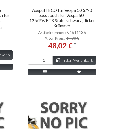
a
Auspuff ECO für Vespa 50 S/90
h für
passt auch für Vespa 50-
3
125/PV/ET3 Stahl, schwarz, dicker
Krümmer
35
Artikelnummer: V1511136
Alter Preis:
49,00 €
48,02 €
*
nkorb
In den Warenkorb