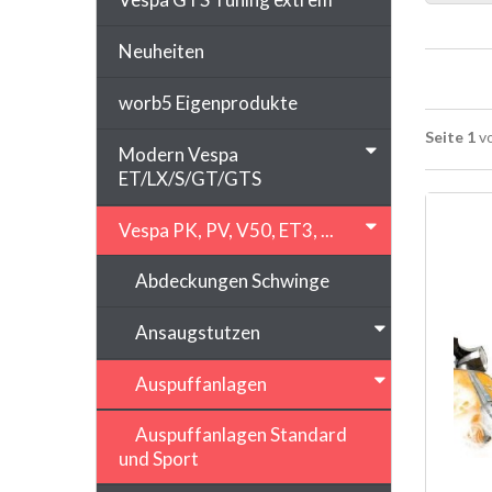
Neuheiten
worb5 Eigenprodukte
Seite 1
vo
Modern Vespa
ET/LX/S/GT/GTS
Vespa PK, PV, V50, ET3, ...
Abdeckungen Schwinge
Ansaugstutzen
Auspuffanlagen
Auspuffanlagen Standard
und Sport