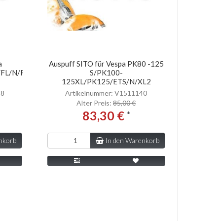
a
Auspuff SITO für Vespa PK80 -125
/FL/N/Rush
S/PK100-
125XL/PK125/ETS/N/XL2
38
Artikelnummer: V1511140
Alter Preis:
85,00 €
83,30 €
*
nkorb
In den Warenkorb