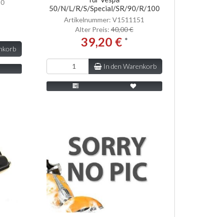
50
50/N/L/R/S/Special/SR/90/R/100
Artikelnummer: V1511151
Alter Preis:
40,00 €
39,20 €
*
nkorb
In den Warenkorb