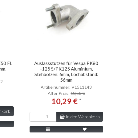
K50 FL
Auslassstutzen für Vespa PK80
a
mm,
-125 S/PK125 Aluminium,
Stehbolzen: 6mm, Lochabstand:
56mm
42
Artikelnummer: V1511143
Alter Preis:
10,50 €
10,29 €
*
nkorb
In den Warenkorb