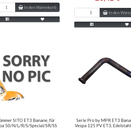
In den Warenkorb
In den Ware
ümmer SITO ET3 Banane, für
Serie Pro by MPR ET3 Bana
pa 50/N/L/R/S/Special/SR/SS
Vespa 125 PV ET3, Edelstah