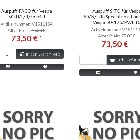
Auspuff FACO für Vespa
Auspuff SITO für Vesp
50/N/L/R/Special
50/N/L/R/Special passt auc
Vespa 50-125/PV/ET
Artikelnummer: V1511134
Artikelnummer: V15111
Alter Preis:
75,00 €
Alter Preis:
75,00 €
73,50 €
*
73,50 €
*
In den Warenkorb
In den Ware