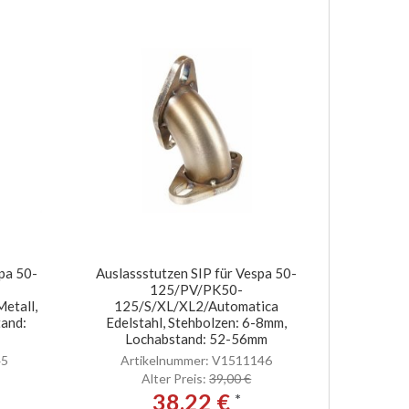
pa 50-
Auslassstutzen SIP für Vespa 50-
125/PV/PK50-
etall,
125/S/XL/XL2/Automatica
tand:
Edelstahl, Stehbolzen: 6-8mm,
Lochabstand: 52-56mm
45
Artikelnummer: V1511146
Alter Preis:
39,00 €
38,22 €
*