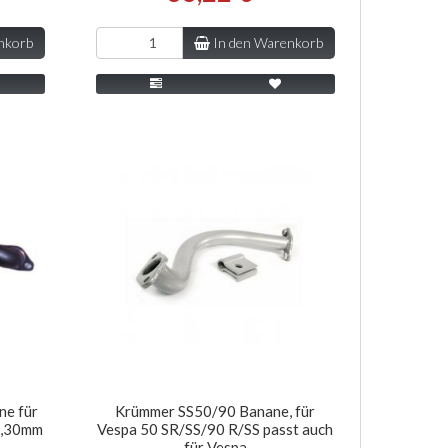
nkorb
In den Warenkorb
ne für
Krümmer SS50/90 Banane, für
l,30mm
Vespa 50 SR/SS/90 R/SS passt auch
für Vespa