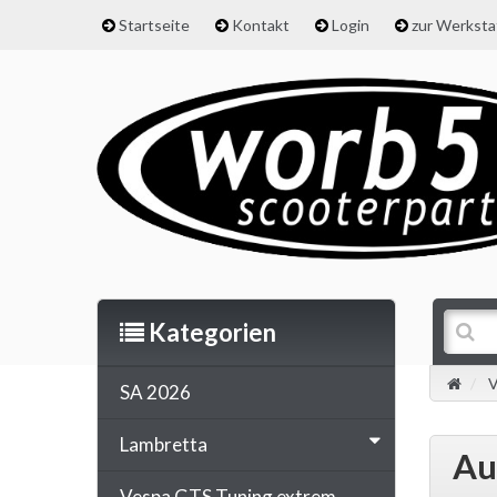
Startseite
Kontakt
Login
zur Werkst
Kategorien
V
SA 2026
Lambretta
Au
Vespa GTS Tuning extrem