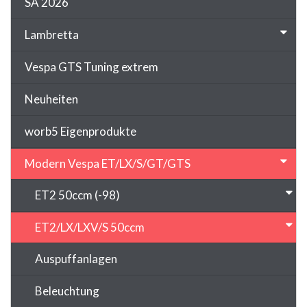
SA 2026
Lambretta
Vespa GTS Tuning extrem
Neuheiten
worb5 Eigenprodukte
Modern Vespa ET/LX/S/GT/GTS
ET2 50ccm (-98)
ET2/LX/LXV/S 50ccm
Auspuffanlagen
Beleuchtung