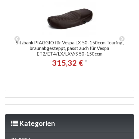
Sitzbank PIAGGIO für Vespa LX 50-150ccm Touring,
S
braunabgesteppt, passt auch für Vespa
ET
ET2/ET4/LX/LXV/S 50-150ccm
315,32 €
*
Kategorien