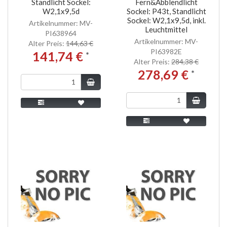
Standlicht Sockel:
Fern&Abblendlicht
W2,1x9,5d
Sockel: P43t, Standlicht
Sockel: W2,1x9,5d, inkl.
Artikelnummer: MV-
Leuchtmittel
PI638964
Artikelnummer: MV-
Alter Preis:
144,63 €
PI63982E
141,74 €
*
Alter Preis:
284,38 €
278,69 €
*