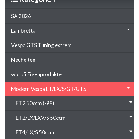
SA 2026
Lambretta
Vespa GTS Tuning extrem
Neuheiten
worb5 Eigenprodukte
Modern Vespa ET/LX/S/GT/GTS
ET2 50ccm (-98)
ET2/LX/LXV/S 50ccm
ET4/LX/S 50ccm