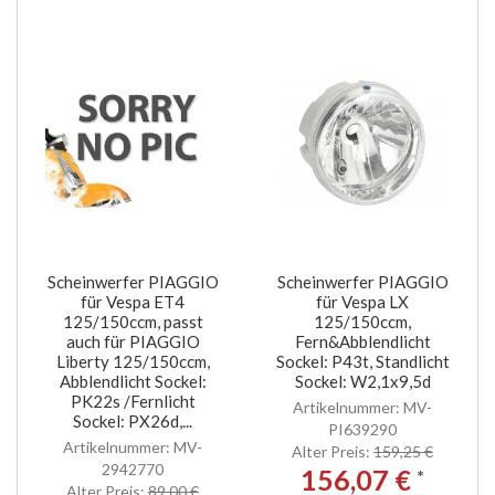
Scheinwerfer PIAGGIO
Scheinwerfer PIAGGIO
für Vespa ET4
für Vespa LX
125/150ccm, passt
125/150ccm,
auch für PIAGGIO
Fern&Abblendlicht
Liberty 125/150ccm,
Sockel: P43t, Standlicht
Abblendlicht Sockel:
Sockel: W2,1x9,5d
PK22s /Fernlicht
Artikelnummer: MV-
Sockel: PX26d,...
PI639290
Artikelnummer: MV-
Alter Preis:
159,25 €
2942770
156,07 €
*
Alter Preis:
89,00 €