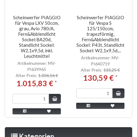
Scheinwerfer PIAGGIO
Scheinwerfer PIAGGIO
für Vespa LXV 50ccm,
für Vespa S
grau, Avio 780/A,
125/150ccm,
Fern&Abblendlicht
trapezförmig,
Sockel:BA20d,
Fern&Abblendlicht
Standlicht Sockel:
Sockel: P43t, Standlicht
W2,1x9,5d, inkl.
Sockel: W2,1x9,5d,...
Leuchtmittel
Artikelnummer: MV-
Artikelnummer: MV-
PI640719
PI639965
Alter Preis:
133,25 €
Alter Preis:
1.036,56 €
130,59 €
*
1.015,83 €
*
Kategorien