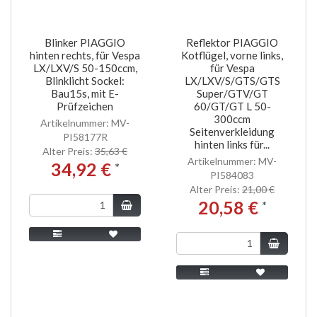
Blinker PIAGGIO
Reflektor PIAGGIO
hinten rechts, für Vespa
Kotflügel, vorne links,
LX/LXV/S 50-150ccm,
für Vespa
Blinklicht Sockel:
LX/LXV/S/GTS/GTS
Bau15s, mit E-
Super/GTV/GT
Prüfzeichen
60/GT/GT L 50-
300ccm
Artikelnummer: MV-
Seitenverkleidung
PI58177R
hinten links für...
Alter Preis:
35,63 €
Artikelnummer: MV-
34,92 €
*
PI584083
Alter Preis:
21,00 €
20,58 €
*