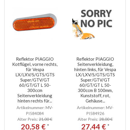
Reflektor PIAGGIO
Reflektor PIAGGIO
Kotflügel, vorne rechts,
Seitenverkleidung,
für Vespa
hinten links, für Vespa
LX/LXV/S/GTS/GTS
LX/LXV/S/GTS/GTS
Super/GTV/GT
Super/GTV/GT
60/GT/GT L 50-
60/GT/GT L 50-
300ccm
300ccm B 100mm,
Seitenverkleidung
Kunststoff, rot,
hinten rechts für...
Gehäuse...
Artikelnummer: MV-
Artikelnummer: MV-
PI584084
PI584926
Alter Preis:
21,00 €
Alter Preis:
28,00 €
20,58 €
27,44 €
*
*