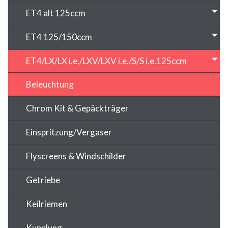
ET4 alt 125ccm
ET4 125/150ccm
ET4/LX/LX i.e./LXV/LXV i.e./S/S i.e.125ccm
Beleuchtung
Chrom Kit & Gepäckträger
Einspritzung/Vergaser
Flyscreens & Windschilder
Getriebe
Keilriemen
Kupplung