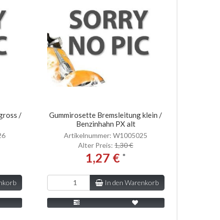
gross /
Gummirosette Bremsleitung klein /
Benzinhahn PX alt
26
Artikelnummer: W1005025
Alter Preis:
1,30 €
1,27 €
*
nkorb
In den Warenkorb