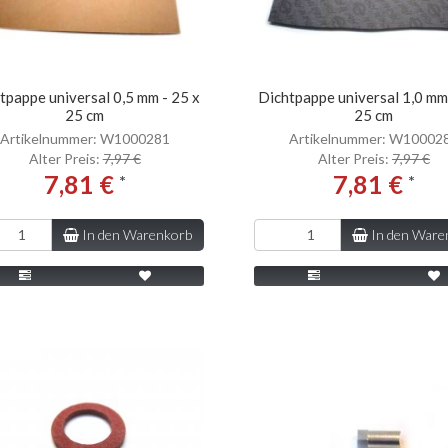
tpappe universal 0,5 mm - 25 x
Dichtpappe universal 1,0 mm
25 cm
25 cm
Artikelnummer: W1000281
Artikelnummer: W10002
Alter Preis:
7,97 €
Alter Preis:
7,97 €
7,81 €
7,81 €
*
*
In den Warenkorb
In den Ware