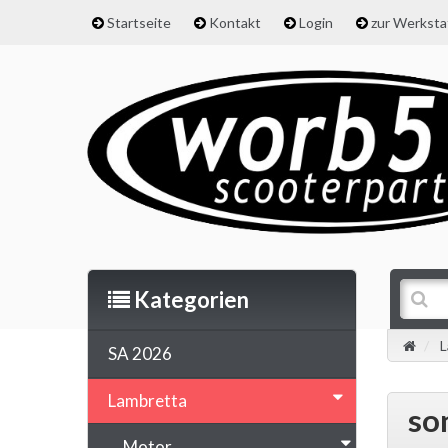
Startseite
Kontakt
Login
zur Werkst
Kategorien
L
SA 2026
Lambretta
so
Motor