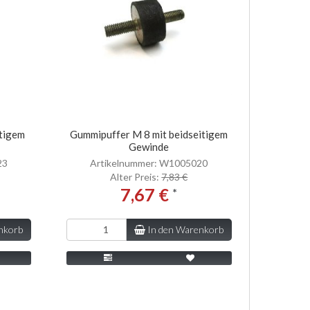
itigem
Gummipuffer M 8 mit beidseitigem
Gewinde
23
Artikelnummer: W1005020
Alter Preis:
7,83 €
7,67 €
*
nkorb
In den Warenkorb