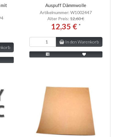
 mit
Auspuff Dämmwolle
Artikelnummer: W1002447
94
Alter Preis:
12,60 €
12,35 €
*
In den Warenkorb
nkorb