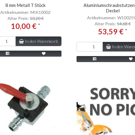
8 mm Metall T Stück
Aluminiumschraubstutzen
Deckel
Artikelnummer: MIK10002
Artikelnummer: W10025
Alter Preis:
10,20 €
Alter Preis:
54,68 €
10,00 €
*
53,59 €
*
In den Warenkorb
In den Ware