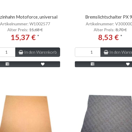
zinhahn Motoforce, universal
Bremslichtschalter PX 
Artikelnummer: W1002577
Artikelnummer: V30000
Alter Preis:
15,68 €
Alter Preis:
8,70 €
15,37 €
8,53 €
*
*
In den Warenkorb
In den Ware