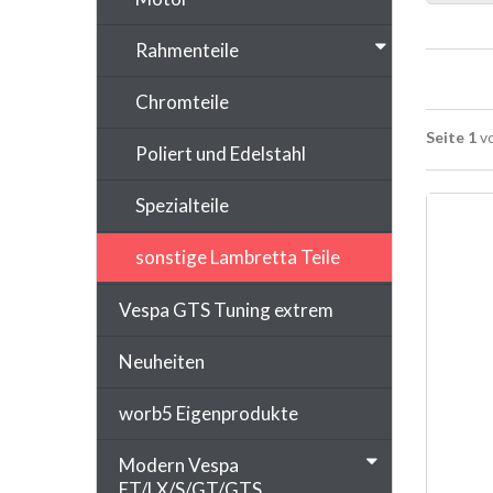
Rahmenteile
Chromteile
Seite 1
vo
Poliert und Edelstahl
Spezialteile
sonstige Lambretta Teile
Vespa GTS Tuning extrem
Neuheiten
worb5 Eigenprodukte
Modern Vespa
ET/LX/S/GT/GTS