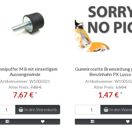
mipuffer M 8 mit einseitigem
Gummirosette Bremsleitung 
Aussengewinde
Benzinhahn PX Lusso
Artikelnummer: W1005021
Artikelnummer: W10050
Alter Preis:
7,83 €
Alter Preis:
1,50 €
7,67 €
1,47 €
*
*
In den Warenkorb
In den Ware