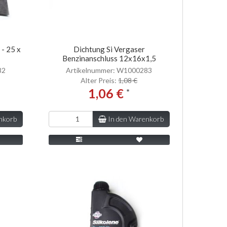
 - 25 x
Dichtung Si Vergaser
Benzinanschluss 12x16x1,5
82
Artikelnummer: W1000283
Alter Preis:
1,08 €
1,06 €
*
nkorb
In den Warenkorb