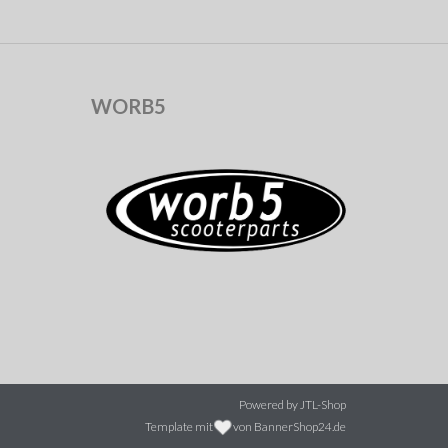
WORB5
Powered by
JTL-Shop
Template mit
von BannerShop24.de