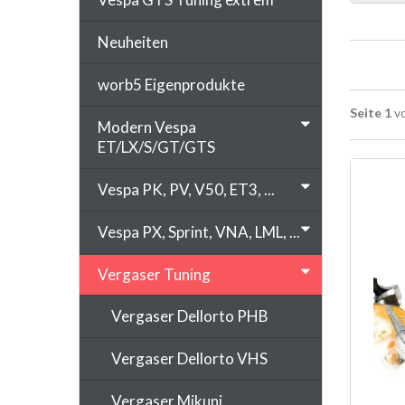
Neuheiten
worb5 Eigenprodukte
Seite 1
vo
Modern Vespa
ET/LX/S/GT/GTS
Vespa PK, PV, V50, ET3, ...
Vespa PX, Sprint, VNA, LML, ...
Vergaser Tuning
Vergaser Dellorto PHB
Vergaser Dellorto VHS
Vergaser Mikuni