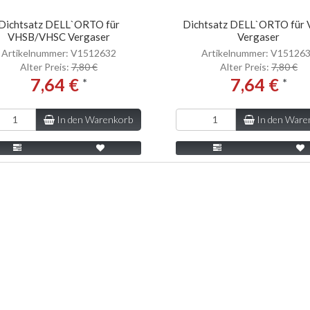
Dichtsatz DELL`ORTO für
Dichtsatz DELL`ORTO für
VHSB/VHSC Vergaser
Vergaser
Artikelnummer: V1512632
Artikelnummer: V15126
Alter Preis:
7,80 €
Alter Preis:
7,80 €
7,64 €
7,64 €
*
*
In den Warenkorb
In den Ware