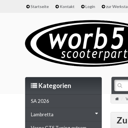
Startseite
Kontakt
Login
zur Werkst
Kategorien
V
SA 2026
Lambretta
Zu
Vespa GTS Tuning extrem