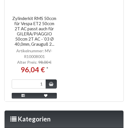
Zylinderkit RMS 50ccm
für Vespa ET2 50ccm
2T AC passt auch für
GILERA/PIAGGIO
50ccm 2T AC -´03 Ø
40,0mm, Grauguß 2...
Artikelnummer: MV-
R10008001
Alter Preis:
98,00 €
96,04 €
*
Kategorien