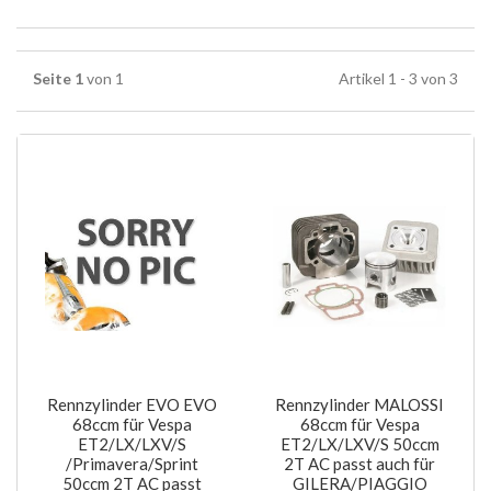
Seite 1
von 1
Artikel 1 - 3 von 3
Rennzylinder EVO EVO
Rennzylinder MALOSSI
68ccm für Vespa
68ccm für Vespa
ET2/LX/LXV/S
ET2/LX/LXV/S 50ccm
/Primavera/Sprint
2T AC passt auch für
50ccm 2T AC passt
GILERA/PIAGGIO