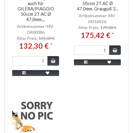
auch für
50ccm 2T AC Ø
GILERA/PIAGGIO
47,0mm, Grauguß 2...
50ccm 2T AC Ø
Artikelnummer: MV-
47,0mm,...
M316926
Artikelnummer: MV-
Alter Preis:
179,00 €
DR00086
175,42 €
*
Alter Preis:
135,00 €
132,30 €
*