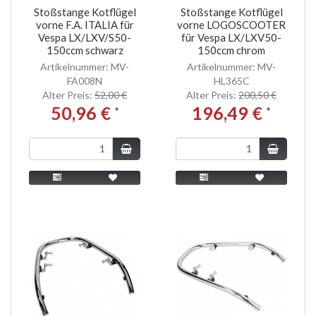
Stoßstange Kotflügel
Stoßstange Kotflügel
vorne F.A. ITALIA für
vorne LOGOSCOOTER
Vespa LX/LXV/S50-
für Vespa LX/LXV50-
150ccm schwarz
150ccm chrom
Artikelnummer: MV-
Artikelnummer: MV-
FA008N
HL365C
Alter Preis:
52,00 €
Alter Preis:
200,50 €
50,96 €
196,49 €
*
*