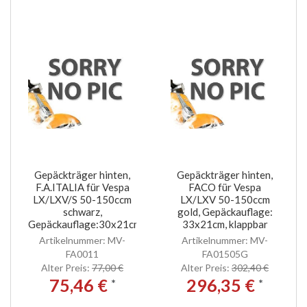
Gepäckträger hinten,
Gepäckträger hinten,
F.A.ITALIA für Vespa
FACO für Vespa
LX/LXV/S 50-150ccm
LX/LXV 50-150ccm
schwarz,
gold, Gepäckauflage:
Gepäckauflage:30x21cm
33x21cm, klappbar
Artikelnummer: MV-
Artikelnummer: MV-
FA0011
FA01505G
Alter Preis:
77,00 €
Alter Preis:
302,40 €
75,46 €
296,35 €
*
*