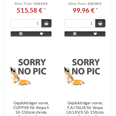
Alter Preis:
526,10 €
Alter Preis:
102,00 €
515,58 €
99,96 €
*
*
Gepäckträger vorne,
Gepäckträger vorne,
CUPPINI für Vespa S
F.A.ITALIA für Vespa
50-150ccm chrom,
LX/LXV/S 50-150ccm