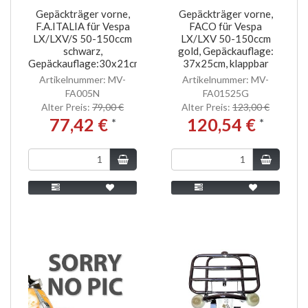
Gepäckträger vorne,
Gepäckträger vorne,
F.A.ITALIA für Vespa
FACO für Vespa
LX/LXV/S 50-150ccm
LX/LXV 50-150ccm
schwarz,
gold, Gepäckauflage:
Gepäckauflage:30x21cm
37x25cm, klappbar
Artikelnummer: MV-
Artikelnummer: MV-
FA005N
FA01525G
Alter Preis:
79,00 €
Alter Preis:
123,00 €
77,42 €
120,54 €
*
*