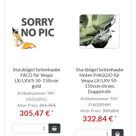
Sturzbügel Seitenhaube
Sturzbügel Seitenhaube
FACO für Vespa
hinten PIAGGIO für
LX/LXV/S 50-150ccm
Vespa LX/LXV 50-
gold
150ccm chrom,
Doppelrohr
Artikelnummer: MV-
Artikelnummer: MV-
FA01605G
PI602896M
Alter Preis:
311,70 €
Alter Preis:
339,63 €
305,47 €
*
332,84 €
*