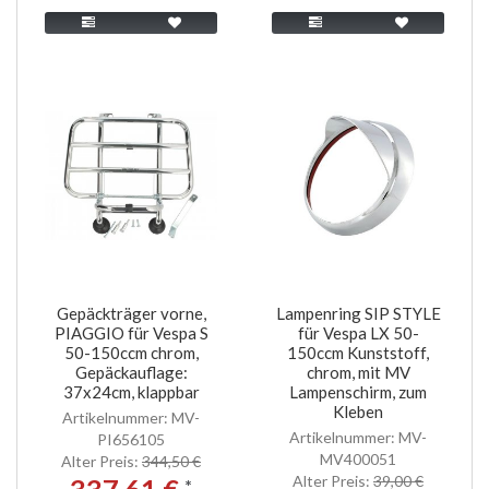
Gepäckträger vorne,
Lampenring SIP STYLE
PIAGGIO für Vespa S
für Vespa LX 50-
50-150ccm chrom,
150ccm Kunststoff,
Gepäckauflage:
chrom, mit MV
37x24cm, klappbar
Lampenschirm, zum
Kleben
Artikelnummer: MV-
Artikelnummer: MV-
PI656105
MV400051
Alter Preis:
344,50 €
Alter Preis:
39,00 €
337,61 €
*