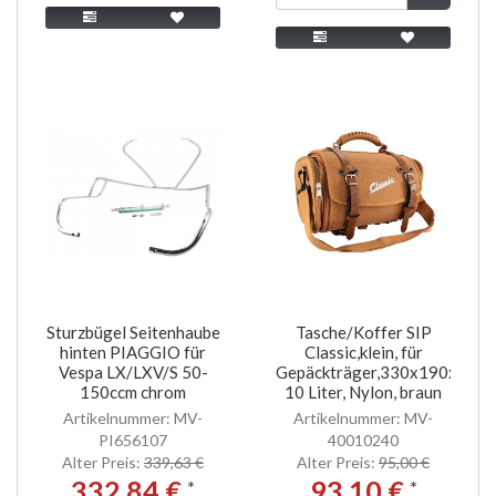
Sturzbügel Seitenhaube
Tasche/Koffer SIP
hinten PIAGGIO für
Classic,klein, für
Vespa LX/LXV/S 50-
Gepäckträger,330x190x180m
150ccm chrom
10 Liter, Nylon, braun
Artikelnummer: MV-
Artikelnummer: MV-
PI656107
40010240
Alter Preis:
339,63 €
Alter Preis:
95,00 €
332,84 €
93,10 €
*
*