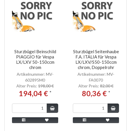
Sturzbügel Beinschild
Sturzbügel Seitenhaube
PIAGGIO für Vespa
F.A. ITALIA für Vespa
LX/LXV 50-150ccm
LX/LXV/S50-150ccm
chrom
chrom, Doppelrohr
Artikelnummer: MV-
Artikelnummer: MV-
602895M0
FA0070
Alter Preis:
198,00 €
Alter Preis:
82,00 €
194,04 €
80,36 €
*
*