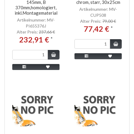
145mm, B
chrom, starr, 30x25cm
370mm,homologiert,
Artikelnummer: MV-
inkl.Montagematerial
CUP508
Artikelnummer: MV-
Alter Preis:
79,00 €
PI655376J
77,42 €
*
Alter Preis:
237,66 €
232,91 €
*