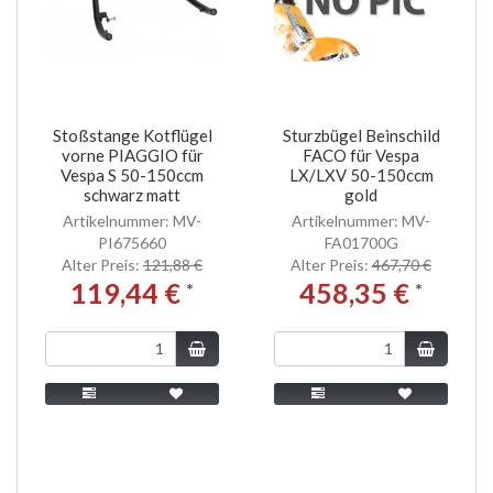
Stoßstange Kotflügel
Sturzbügel Beinschild
vorne PIAGGIO für
FACO für Vespa
Vespa S 50-150ccm
LX/LXV 50-150ccm
schwarz matt
gold
Artikelnummer: MV-
Artikelnummer: MV-
PI675660
FA01700G
Alter Preis:
121,88 €
Alter Preis:
467,70 €
119,44 €
458,35 €
*
*