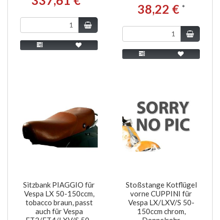
38,22 €
*
Sitzbank PIAGGIO für
Stoßstange Kotflügel
Vespa LX 50-150ccm,
vorne CUPPINI für
tobacco braun, passt
Vespa LX/LXV/S 50-
auch für Vespa
150ccm chrom,
ET2/ET4/LXV/S 50-
Doppelrohr