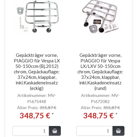
Gepäckträger vorne,
Gepäckträger vorne,
PIAGGIO für Vespa LX
PIAGGIO für Vespa
50-150ccm (Bj.2012)
LX/LXV 50-150ccm
chrom, Gepäckauflage:
chrom, Gepäckauflage:
37x24cm, klappbar,
37x24cm, klappbar,
inkl.Kaskadeneinsatz
inkl.Kaskadeneinsatz
(eckig)
(rund)
Artikelnummer: MV-
Artikelnummer: MV-
PI675448
PI672082
Alter Preis:
355,87 €
Alter Preis:
355,87 €
348,75 €
348,75 €
*
*