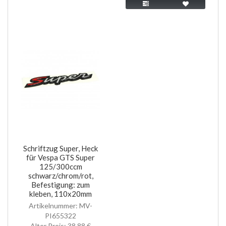
Schriftzug Super, Heck
für Vespa GTS Super
125/300ccm
schwarz/chrom/rot,
Befestigung: zum
kleben, 110x20mm
Artikelnummer: MV-
PI655322
Alter Preis:
38,88 €