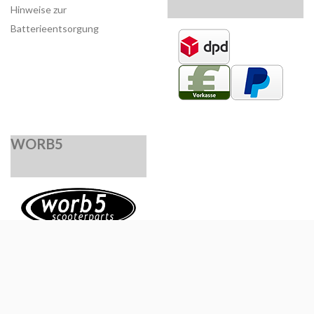
Hinweise zur
Batterieentsorgung
WORB5
*
Alle Preise inkl. gesetzlicher USt., zzgl.
Versand