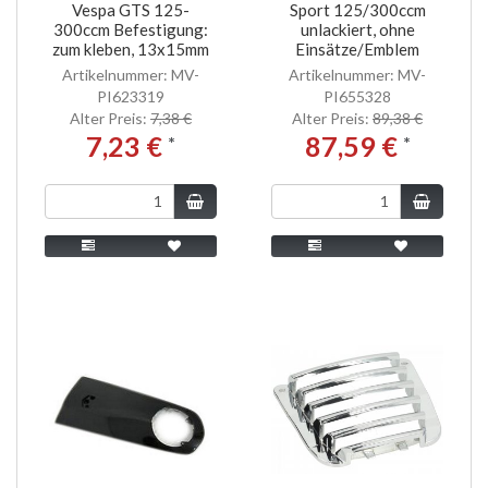
Vespa GTS 125-
Sport 125/300ccm
300ccm Befestigung:
unlackiert, ohne
zum kleben, 13x15mm
Einsätze/Emblem
Artikelnummer: MV-
Artikelnummer: MV-
PI623319
PI655328
Alter Preis:
7,38 €
Alter Preis:
89,38 €
7,23 €
87,59 €
*
*