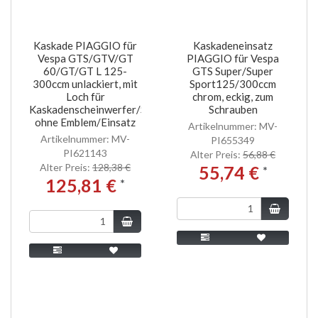
Kaskade PIAGGIO für
Kaskadeneinsatz
Vespa GTS/GTV/GT
PIAGGIO für Vespa
60/GT/GT L 125-
GTS Super/Super
300ccm unlackiert, mit
Sport125/300ccm
Loch für
chrom, eckig, zum
Kaskadenscheinwerfer/Standlicht,
Schrauben
ohne Emblem/Einsatz
Artikelnummer: MV-
Artikelnummer: MV-
PI655349
PI621143
Alter Preis:
56,88 €
Alter Preis:
128,38 €
55,74 €
*
125,81 €
*