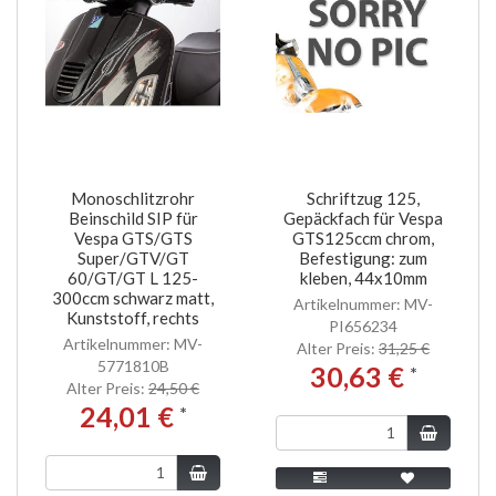
Monoschlitzrohr
Schriftzug 125,
Beinschild SIP für
Gepäckfach für Vespa
Vespa GTS/GTS
GTS125ccm chrom,
Super/GTV/GT
Befestigung: zum
60/GT/GT L 125-
kleben, 44x10mm
300ccm schwarz matt,
Artikelnummer: MV-
Kunststoff, rechts
PI656234
Artikelnummer: MV-
Alter Preis:
31,25 €
5771810B
30,63 €
*
Alter Preis:
24,50 €
24,01 €
*