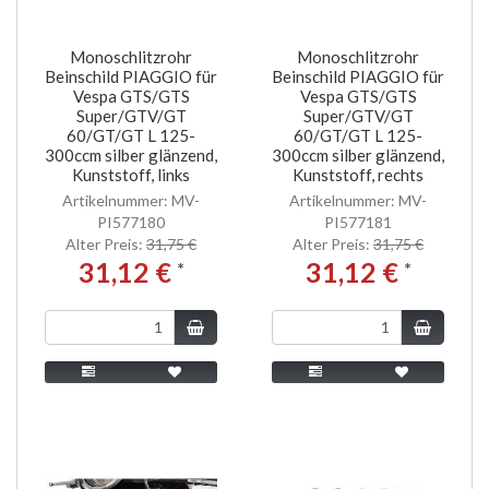
Monoschlitzrohr
Monoschlitzrohr
Beinschild PIAGGIO für
Beinschild PIAGGIO für
Vespa GTS/GTS
Vespa GTS/GTS
Super/GTV/GT
Super/GTV/GT
60/GT/GT L 125-
60/GT/GT L 125-
300ccm silber glänzend,
300ccm silber glänzend,
Kunststoff, links
Kunststoff, rechts
Artikelnummer: MV-
Artikelnummer: MV-
PI577180
PI577181
Alter Preis:
31,75 €
Alter Preis:
31,75 €
31,12 €
31,12 €
*
*