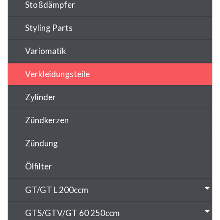
Stoßdämpfer
Styling Parts
Variomatik
Verkleidungsteile
Zylinder
Zündkerzen
Zündung
Ölfilter
GT/GT L 200ccm
GTS/GTV/GT 60 250ccm