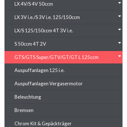
LX 4V/S 4V 50ccm
LX 3V i.e./S 3V i.e. 125/150ccm
LX/S 125/150ccm 4T 3V i.e.
S 50ccm 4T 2V
GTS/GTS Super/GTV/GT/GT L 125ccm
Auspuffanlagen 125 i.e.
Auspuffanlagen Vergasermotor
Beleuchtung
Bremsen
Chrom Kit & Gepäckträger