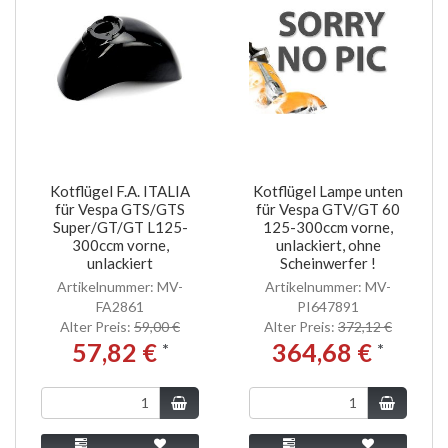
Kotflügel F.A. ITALIA
Kotflügel Lampe unten
für Vespa GTS/GTS
für Vespa GTV/GT 60
Super/GT/GT L125-
125-300ccm vorne,
300ccm vorne,
unlackiert, ohne
unlackiert
Scheinwerfer !
Artikelnummer: MV-
Artikelnummer: MV-
FA2861
PI647891
Alter Preis:
59,00 €
Alter Preis:
372,12 €
57,82 €
364,68 €
*
*