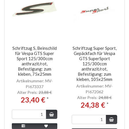
Schriftzug S, Beinschild
Schriftzug Super Sport,
für Vespa GTS Super
Gepäckfach für Vespa
Sport 125/300ccm
GTS SuperSport
anthrazit/rot,
125/300ccm
Befestigung: zum
anthrazit/rot,
kleben, 75x25mm
Befestigung: zum
kleben, 105x25mm
Artikelnummer: MV-
Artikelnummer: MV-
PI673337
PI672062
Alter Preis:
23,88 €
Alter Preis:
24,88 €
23,40 €
*
24,38 €
*