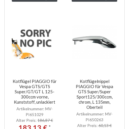
Kotflügel PIAGGIO für
Kotflügelnippel
Vespa GTS/GTS
PIAGGIO für Vespa
Super/GT/GT L 125-
GTS Super/Super
300ccm vorne,
Sport125/300ccm,
Kunststoff, unlackiert
chrom, L 135mm,
Oberteil
Artikelnummer: MV-
Artikelnummer: MV-
PI651029
PI650263
Alter Preis:
186,87 €
Alter Preis:
60,13 €
183,13 €
*