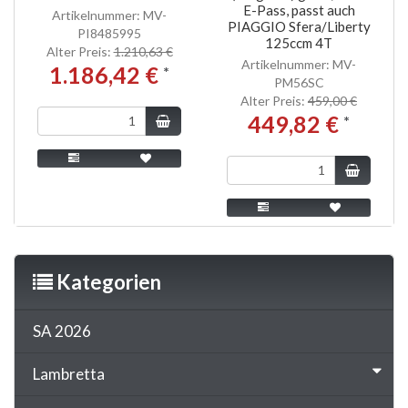
E-Pass, passt auch
Artikelnummer: MV-
PIAGGIO Sfera/Liberty
PI8485995
125ccm 4T
Alter Preis:
1.210,63 €
Artikelnummer: MV-
1.186,42 €
*
PM56SC
Alter Preis:
459,00 €
449,82 €
*
Kategorien
SA 2026
Lambretta