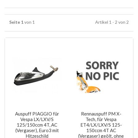
Seite 1
von 1
Artikel 1 - 2 von 2
Auspuff PIAGGIO für
Rennauspuff PM X-
Vespa LX/LXV/S
Tech, für Vespa
125/150ccm 4T, AC
ET4/LX/LXV/S 125-
(Vergaser), Euro3 mit
150ccm 4T AC
Hitzeschild
(Vergaser) geölt, ohne