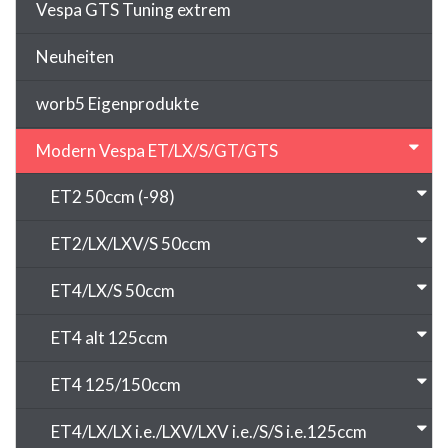
Vespa GTS Tuning extrem
Neuheiten
worb5 Eigenprodukte
Modern Vespa ET/LX/S/GT/GTS
ET2 50ccm (-98)
ET2/LX/LXV/S 50ccm
ET4/LX/S 50ccm
ET4 alt 125ccm
ET4 125/150ccm
ET4/LX/LX i.e./LXV/LXV i.e./S/S i.e.125ccm