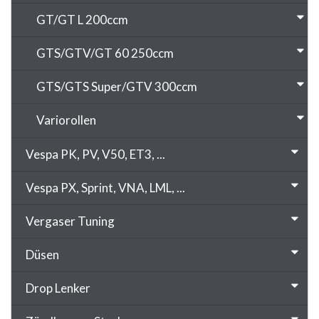
GT/GT L 200ccm
GTS/GTV/GT 60 250ccm
GTS/GTS Super/GTV 300ccm
Variorollen
Vespa PK, PV, V50, ET3, ...
Vespa PX, Sprint, VNA, LML, ...
Vergaser Tuning
Düsen
Drop Lenker