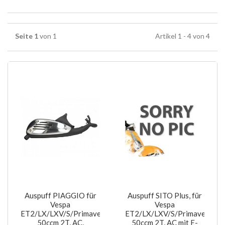
Seite 1
von 1
Artikel 1 - 4 von 4
Auspuff PIAGGIO für
Auspuff SITO Plus, für
Vespa
Vespa
ET2/LX/LXV/S/Primavera
ET2/LX/LXV/S/Primavera
50ccm 2T, AC,
50ccm 2T, AC mit E-