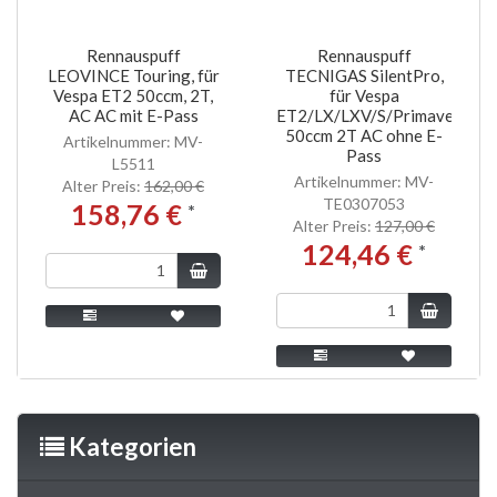
Rennauspuff
Rennauspuff
LEOVINCE Touring, für
TECNIGAS SilentPro,
Vespa ET2 50ccm, 2T,
für Vespa
AC AC mit E-Pass
ET2/LX/LXV/S/Primavera
50ccm 2T AC ohne E-
Artikelnummer: MV-
Pass
L5511
Artikelnummer: MV-
Alter Preis:
162,00 €
TE0307053
158,76 €
*
Alter Preis:
127,00 €
124,46 €
*
Kategorien