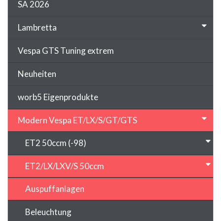
SA 2026
Lambretta
Vespa GTS Tuning extrem
Neuheiten
worb5 Eigenprodukte
Modern Vespa ET/LX/S/GT/GTS
ET2 50ccm (-98)
ET2/LX/LXV/S 50ccm
Auspuffanlagen
Beleuchtung