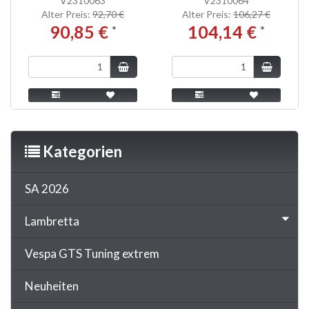
V2310063
V2310064
Alter Preis:
92,70 €
Alter Preis:
106,27 €
90,85 €
104,14 €
*
*
Kategorien
SA 2026
Lambretta
Vespa GTS Tuning extrem
Neuheiten