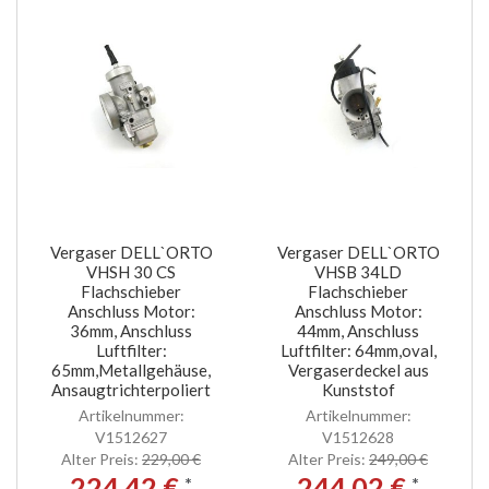
Vergaser DELL`ORTO
Vergaser DELL`ORTO
VHSH 30 CS
VHSB 34LD
Flachschieber
Flachschieber
Anschluss Motor:
Anschluss Motor:
36mm, Anschluss
44mm, Anschluss
Luftfilter:
Luftfilter: 64mm,oval,
65mm,Metallgehäuse,
Vergaserdeckel aus
Ansaugtrichterpoliert
Kunststof
Artikelnummer:
Artikelnummer:
V1512627
V1512628
Alter Preis:
229,00 €
Alter Preis:
249,00 €
224,42 €
244,02 €
*
*