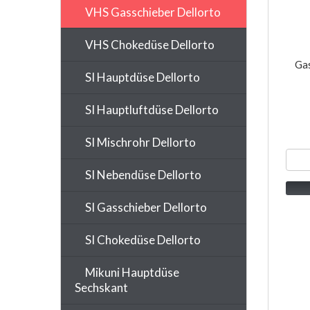
VHS Gasschieber Dellorto
VHS Chokedüse Dellorto
Ga
SI Hauptdüse Dellorto
SI Hauptluftdüse Dellorto
SI Mischrohr Dellorto
SI Nebendüse Dellorto
SI Gasschieber Dellorto
SI Chokedüse Dellorto
Mikuni Hauptdüse
Sechskant