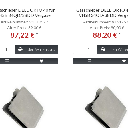
sschieber DELL`ORTO 40 für
Gasschieber DELL`ORTO 4
HSB 34QD/38DD Vergaser
VHSB 34QD/38DD Verga
Artikelnummer: V1512527
Artikelnummer: V15125
Alter Preis:
89,00 €
Alter Preis:
90,00 €
87,22 €
88,20 €
*
*
In den Warenkorb
In den Ware