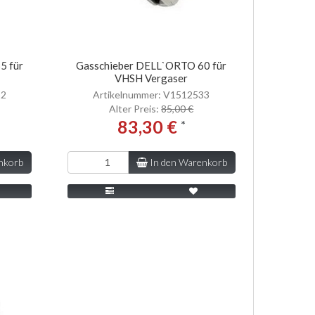
5 für
Gasschieber DELL`ORTO 60 für
VHSH Vergaser
32
Artikelnummer: V1512533
Alter Preis:
85,00 €
83,30 €
*
nkorb
In den Warenkorb