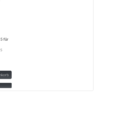
5 für
35
nkorb