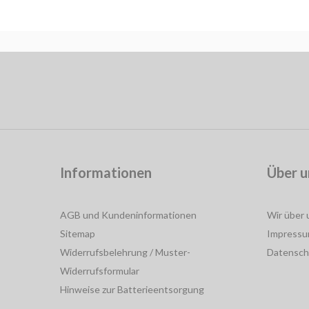
Informationen
Über u
AGB und Kundeninformationen
Wir über 
Sitemap
Impress
Widerrufsbelehrung / Muster-
Datensch
Widerrufsformular
Hinweise zur Batterieentsorgung