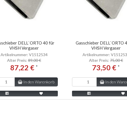
sschieber DELL`ORTO 40 für
Gasschieber DELL`ORTO 4
VHSH Vergaser
VHSH Vergaser
Artikelnummer: V1512534
Artikelnummer: V15125
Alter Preis:
89,00 €
Alter Preis:
75,00 €
87,22 €
73,50 €
*
*
In den Warenkorb
In den Ware