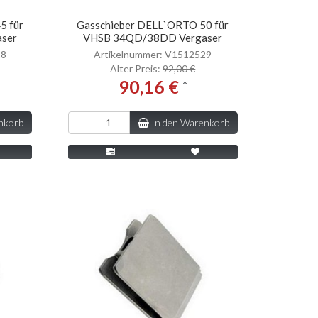
5 für
Gasschieber DELL`ORTO 50 für
ser
VHSB 34QD/38DD Vergaser
28
Artikelnummer: V1512529
Alter Preis:
92,00 €
90,16 €
*
nkorb
In den Warenkorb