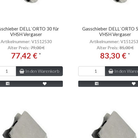
sschieber DELL`ORTO 30 für
Gasschieber DELL`ORTO 5
VHSH Vergaser
VHSH Vergaser
Artikelnummer: V1512530
Artikelnummer: V15125
Alter Preis:
79,00 €
Alter Preis:
85,00 €
77,42 €
83,30 €
*
*
In den Warenkorb
In den Ware