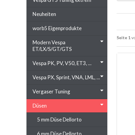
Neuheiten
worb5 Eigenprodukte
Seite 1
vo
Modern Vespa
ET/LX/S/GT/GTS
Vespa PK, PV, V50, ET3, ...
Vespa PX, Sprint, VNA, LML, ...
Vergaser Tuning
Düsen
5 mm Düse Dellorto
6 mm Düse Dellorto