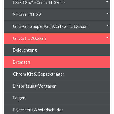
LX/S 125/150ccm 4T 3V i.e.
S 50ccm 4T 2V
GTS/GTS Super/GTV/GT/GT L 125ccm
GT/GT L 200ccm
Beleuchtung
Bremsen
Chrom Kit & Gepäckträger
Einspritzung/Vergaser
Felgen
Flyscreens & Windschilder