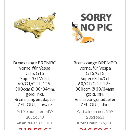
Bremszange BREMBO
Bremszange BREMBO
vorne, für Vespa
vorne, für Vespa
GTS/GTS
GTS/GTS
Super/GTV/GT
Super/GTV/GT
60/GT/GT L 125-
60/GT/GT L 125-
300ccm Ø 30/34mm,
300ccm Ø 30/34mm,
gold, inkl.
gold, inkl.
Bremszangenadapter
Bremszangenadapter
ZELIONI, schwarz
ZELIONI, silber
Artikelnummer: MV-
Artikelnummer: MV-
2051654J
2051655J
Alter Preis:
325,00 €
Alter Preis:
325,00 €
*
*