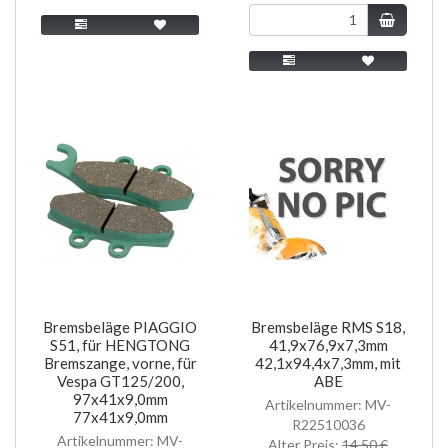
Bremsbeläge PIAGGIO
Bremsbeläge RMS S18,
S51, für HENGTONG
41,9x76,9x7,3mm
Bremszange, vorne, für
42,1x94,4x7,3mm, mit
Vespa GT125/200,
ABE
97x41x9,0mm
Artikelnummer: MV-
77x41x9,0mm
R22510036
Artikelnummer: MV-
Alter Preis:
14,50 €