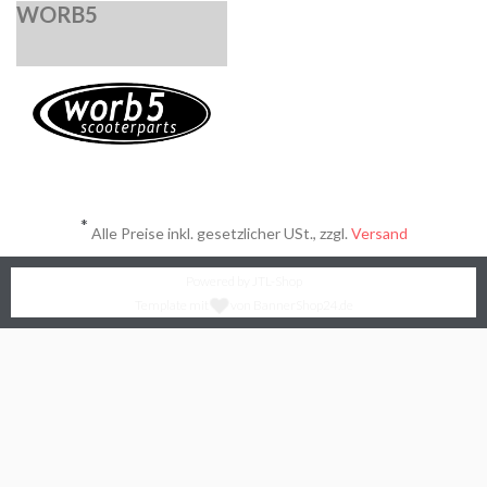
WORB5
*
Alle Preise inkl. gesetzlicher USt., zzgl.
Versand
Powered by
JTL-Shop
Template mit
von BannerShop24.de