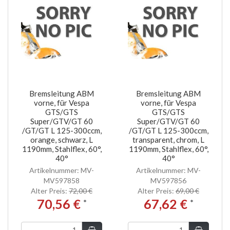
Bremsleitung ABM
Bremsleitung ABM
vorne, für Vespa
vorne, für Vespa
GTS/GTS
GTS/GTS
Super/GTV/GT 60
Super/GTV/GT 60
/GT/GT L 125-300ccm,
/GT/GT L 125-300ccm,
orange, schwarz, L
transparent, chrom, L
1190mm, Stahlflex, 60°,
1190mm, Stahlflex, 60°,
40°
40°
Artikelnummer: MV-
Artikelnummer: MV-
MV597858
MV597856
Alter Preis:
72,00 €
Alter Preis:
69,00 €
70,56 €
67,62 €
*
*