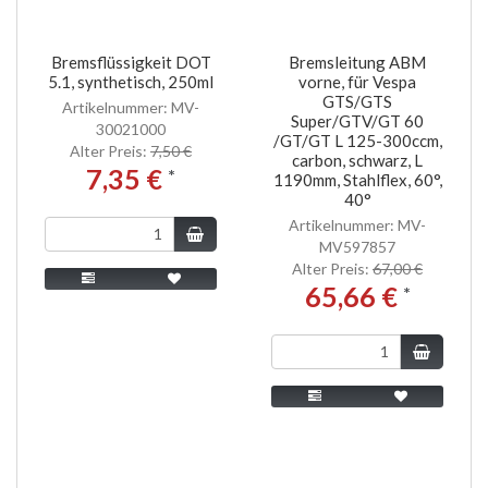
Bremsflüssigkeit DOT
Bremsleitung ABM
5.1, synthetisch, 250ml
vorne, für Vespa
GTS/GTS
Artikelnummer: MV-
Super/GTV/GT 60
30021000
/GT/GT L 125-300ccm,
Alter Preis:
7,50 €
carbon, schwarz, L
7,35 €
*
1190mm, Stahlflex, 60°,
40°
Artikelnummer: MV-
MV597857
Alter Preis:
67,00 €
65,66 €
*