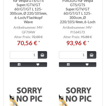
für Vespa GTS/GTS
PIAGGIO für Vespa
Super/GTV/GT
GTS/GTS
60/GT/GT L 125-
Super/GTV/GT
300ccm, Ø 220/105mm,
60/GT/GT L 125-
6-Loch/Flachkopf
300ccm, Ø
Wave
220/105/4mm, 6-Loch
Artikelnummer: MV-
Artikelnummer: MV-
GF704W
PI564573
Alter Preis:
72,00 €
Alter Preis:
95,88 €
70,56 €
93,96 €
*
*