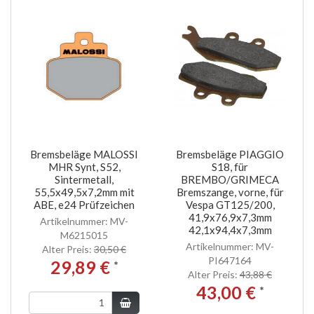
Bremsbeläge MALOSSI
Bremsbeläge PIAGGIO
MHR Synt, S52,
S18, für
Sintermetall,
BREMBO/GRIMECA
55,5x49,5x7,2mm mit
Bremszange, vorne, für
ABE, e24 Prüfzeichen
Vespa GT125/200,
41,9x76,9x7,3mm
Artikelnummer: MV-
42,1x94,4x7,3mm
M6215015
Artikelnummer: MV-
Alter Preis:
30,50 €
PI647164
29,89 €
*
Alter Preis:
43,88 €
43,00 €
*