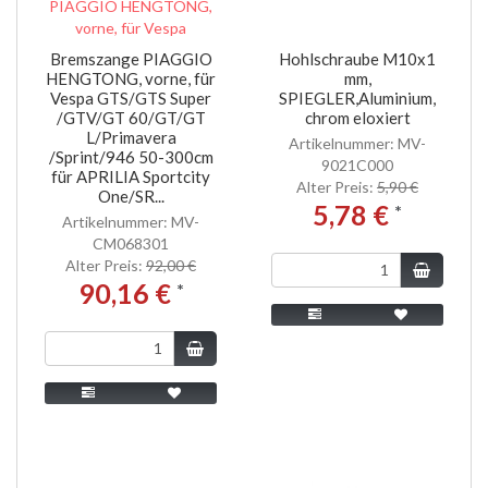
Bremszange PIAGGIO
Hohlschraube M10x1
HENGTONG, vorne, für
mm,
Vespa GTS/GTS Super
SPIEGLER,Aluminium,
/GTV/GT 60/GT/GT
chrom eloxiert
L/Primavera
Artikelnummer: MV-
/Sprint/946 50-300cm
9021C000
für APRILIA Sportcity
Alter Preis:
5,90 €
One/SR...
5,78 €
*
Artikelnummer: MV-
CM068301
Alter Preis:
92,00 €
90,16 €
*