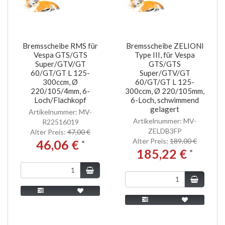
Bremsscheibe RMS für
Bremsscheibe ZELIONI
Vespa GTS/GTS
Type III, für Vespa
Super/GTV/GT
GTS/GTS
60/GT/GT L 125-
Super/GTV/GT
300ccm, Ø
60/GT/GT L 125-
220/105/4mm, 6-
300ccm, Ø 220/105mm,
Loch/Flachkopf
6-Loch, schwimmend
gelagert
Artikelnummer: MV-
Artikelnummer: MV-
R22516019
ZELDB3FP
Alter Preis:
47,00 €
Alter Preis:
189,00 €
46,06 €
*
185,22 €
*