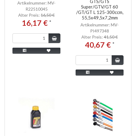
GTS/GTS
Artikelnummer: MV-
Super/GTV/GT 60
R22510045
/GT/GT L 125-300ccm,
Alter Preis:
16,50 €
55,5x49,5x7,2mm
16,17 €
*
Artikelnummer: MV-
PI497348
Alter Preis:
41,50 €
40,67 €
*