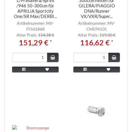
L/Primavera/Sprint
300ccm hinten für
/946 50-300cm für
GILERA/PIAGGIO
APRILIA Sportcity
DNA/Runner
One/SR Max/DERBI...
VX/VXR/Super...
Artikelnummer: MV-
Artikelnummer: MV-
PI56186R
CM074101
Alter Preis:
154,38 €
Alter Preis:
119,00 €
151,29 €
116,62 €
*
*