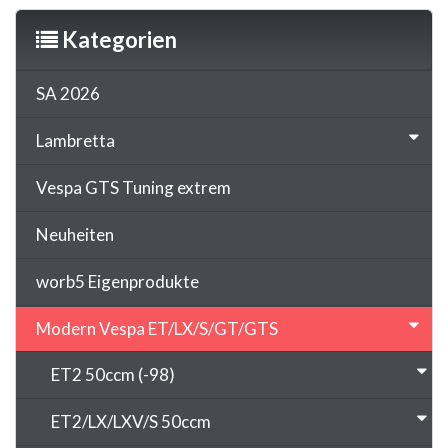
Kategorien
SA 2026
Lambretta
Vespa GTS Tuning extrem
Neuheiten
worb5 Eigenprodukte
Modern Vespa ET/LX/S/GT/GTS
ET2 50ccm (-98)
ET2/LX/LXV/S 50ccm