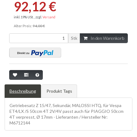
92,12 €
inkl. 19% USt. , zzgl.
Versand
Alter Preis:
94,00 €
Stk
In den Warenkorb
Beschreibung
Produkt Tags
Getriebesatz Z 15/47, Sekundär, MALOSSI HTQ, für Vespa
ET4/LX /S 50ccm 4T 2V/4V passt auch für PIAGGIO 50ccm
4T verpresst, Ø 17mm - Lieferanten / Hersteller Nr:
M6712144