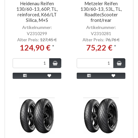
Heidenau Reifen
Metzeler Reifen
130/60-13, 60P, TL,
130/60-13, 53L, TL,
reinforced, K66/LT
RoadtecScooter
Silica, M+S
front/rear
Artikelnummer:
Artikelnummer:
V2310299
V2310281
Alter Preis:
127,45 €
Alter Preis:
76,76 €
124,90 €
75,22 €
*
*