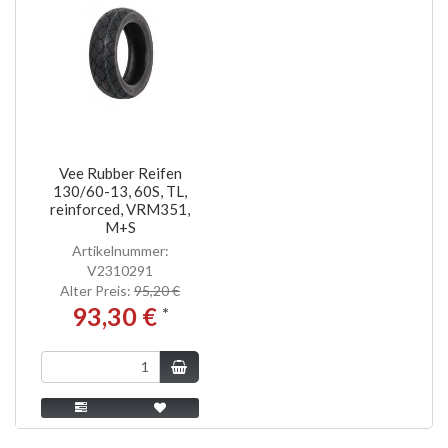
Vee Rubber Reifen
130/60-13, 60S, TL,
reinforced, VRM351,
M+S
Artikelnummer:
V2310291
Alter Preis:
95,20 €
93,30 €
*