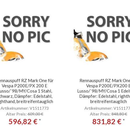
nnauspuff RZ Mark One für
Rennauspuff RZ Mark One
Vespa P200E/PX 200 E
Vespa P200E/PX200 
usso/`98/MY/Cosa 1 Stahl,
Lusso/`98/MY/Cosa 1 Edels
chwarz, Dämpfer: Edelstahl,
Dämpfer: Edelstahl, right
ghthand, breitreifentauglich
breitreifentauglich
Artikelnummer: V1511773
Artikelnummer: V15117
Alter Preis:
609,00 €
Alter Preis:
848,80 €
596,82 €
831,82 €
*
*