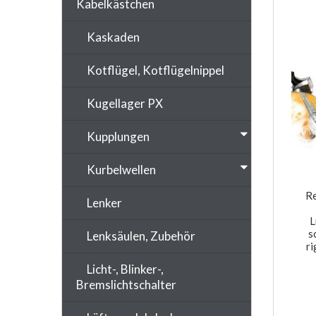
Kabelkästchen
Kaskaden
Kotflügel, Kotflügelnippel
Kugellager PX
Kupplungen
Kurbelwellen
Re
Lenker
L
s
Lenksäulen, Zubehör
ri
Licht-, Blinker-,
Bremslichtschalter