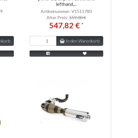
lefthand,...
79
Artikelnummer: V1511780
Alter Preis:
559,00 €
547,82 €
*
nkorb
In den Warenkorb