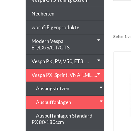
Neuheiten
worb5 Eigenprodukte
Seite 1
vo
Modern Vespa
ET/LX/S/GT/GTS
Vespa PK, PV, V50, ET3, ...
Vespa PX, Sprint, VNA, LML, ...
Ansaugstutzen
Auspuffanlagen
Auspuffanlagen Standard
PX 80-180ccm