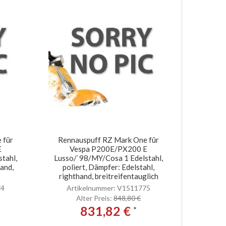
 für
Rennauspuff RZ Mark One für
E
Vespa P200E/PX200 E
tahl,
Lusso/`98/MY/Cosa 1 Edelstahl,
hand,
poliert, Dämpfer: Edelstahl,
righthand, breitreifentauglich
74
Artikelnummer: V1511775
Alter Preis:
848,80 €
831,82 €
*