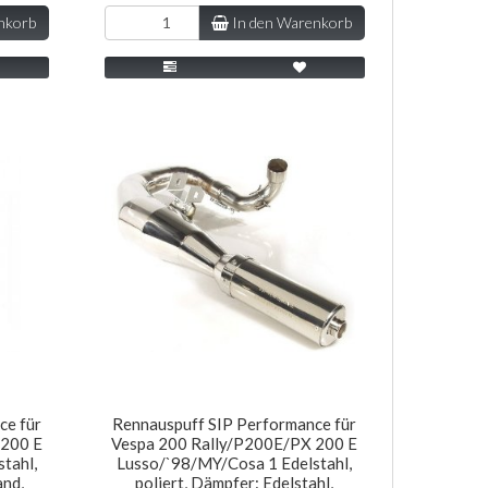
nkorb
In den Warenkorb
ce für
Rennauspuff SIP Performance für
 200 E
Vespa 200 Rally/P200E/PX 200 E
tahl,
Lusso/`98/MY/Cosa 1 Edelstahl,
and,
poliert, Dämpfer: Edelstahl,