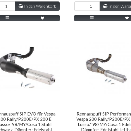
In den Warenkorb
In den Ware
nnauspuff SIP EVO für Vespa
Rennauspuff SIP Performan
200 Rally/P200E/PX 200 E
Vespa 200 Rally/P200E/PX
usso/`98/MY/Cosa 1 Stahl,
Lusso/`98/MY/Cosa 1 Edels
chwarz, Dämpfer: Edelstahl,
Dämpfer: Edelstahl, lefth