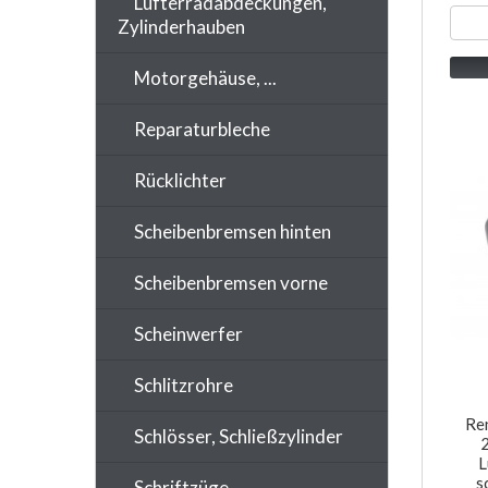
Lüfterradabdeckungen,
Zylinderhauben
Motorgehäuse, ...
Reparaturbleche
Rücklichter
Scheibenbremsen hinten
Scheibenbremsen vorne
Scheinwerfer
Schlitzrohre
Re
Schlösser, Schließzylinder
L
s
Schriftzüge