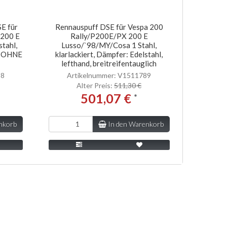
E für
Rennauspuff DSE für Vespa 200
 200 E
Rally/P200E/PX 200 E
tahl,
Lusso/`98/MY/Cosa 1 Stahl,
h, OHNE
klarlackiert, Dämpfer: Edelstahl,
lefthand, breitreifentauglich
88
Artikelnummer: V1511789
Alter Preis:
511,30 €
501,07 €
*
nkorb
In den Warenkorb