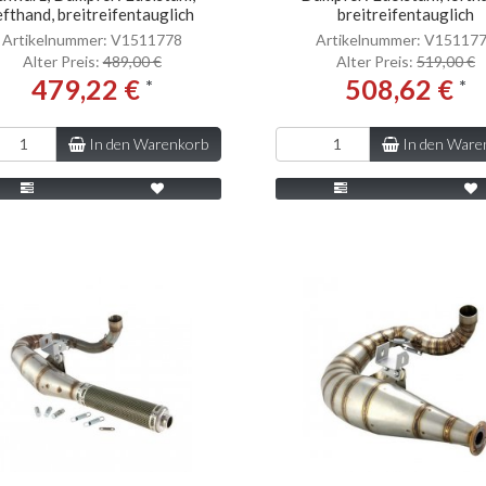
efthand, breitreifentauglich
breitreifentauglich
Artikelnummer: V1511778
Artikelnummer: V15117
Alter Preis:
489,00 €
Alter Preis:
519,00 €
479,22 €
508,62 €
*
*
In den Warenkorb
In den Ware