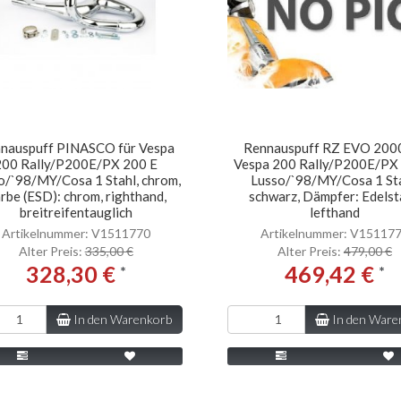
nauspuff PINASCO für Vespa
Rennauspuff RZ EVO 2000
200 Rally/P200E/PX 200 E
Vespa 200 Rally/P200E/PX
o/`98/MY/Cosa 1 Stahl, chrom,
Lusso/`98/MY/Cosa 1 Sta
rbe (ESD): chrom, righthand,
schwarz, Dämpfer: Edelst
breitreifentauglich
lefthand
Artikelnummer: V1511770
Artikelnummer: V15117
Alter Preis:
335,00 €
Alter Preis:
479,00 €
328,30 €
469,42 €
*
*
In den Warenkorb
In den Ware