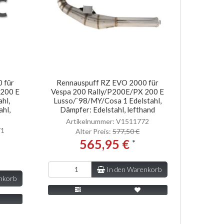
 für
Rennauspuff RZ EVO 2000 für
 200 E
Vespa 200 Rally/P200E/PX 200 E
hl,
Lusso/`98/MY/Cosa 1 Edelstahl,
ahl,
Dämpfer: Edelstahl, lefthand
Artikelnummer: V1511772
71
Alter Preis:
577,50 €
565,95 €
*
In den Warenkorb
nkorb