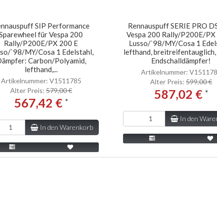
nnauspuff SIP Performance
Rennauspuff SERIE PRO DS
Sparewheel für Vespa 200
Vespa 200 Rally/P200E/PX
Rally/P200E/PX 200 E
Lusso/`98/MY/Cosa 1 Edels
so/`98/MY/Cosa 1 Edelstahl,
lefthand, breitreifentauglic
ämpfer: Carbon/Polyamid,
Endschalldämpfer!
lefthand,...
Artikelnummer: V15117
Artikelnummer: V1511785
Alter Preis:
599,00 €
Alter Preis:
579,00 €
587,02 €
*
567,42 €
*
In den Ware
In den Warenkorb