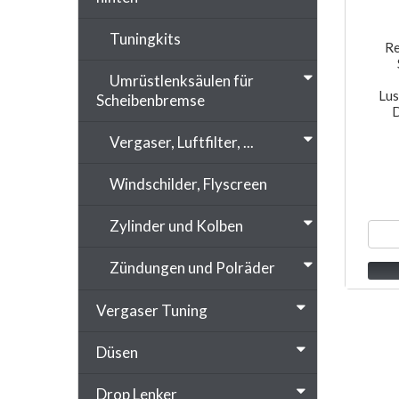
Tuningkits
Re
Umrüstlenksäulen für
Lus
Scheibenbremse
D
Vergaser, Luftfilter, ...
Windschilder, Flyscreen
Zylinder und Kolben
Zündungen und Polräder
Vergaser Tuning
Düsen
Drop Lenker