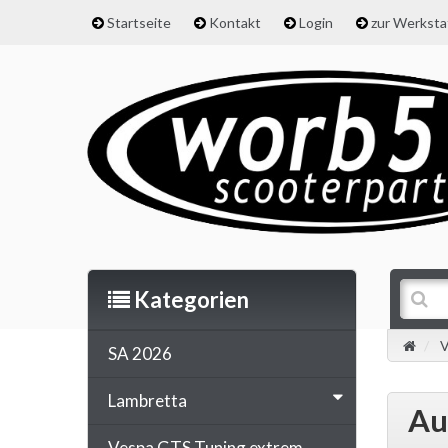
Startseite
Kontakt
Login
zur Werkst
Kategorien
V
SA 2026
Lambretta
Au
Vespa GTS Tuning extrem