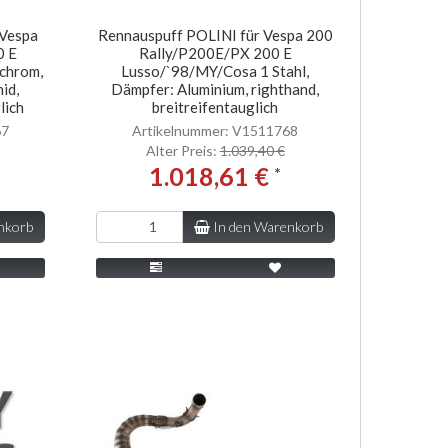
 Vespa
Rennauspuff POLINI für Vespa 200
0 E
Rally/P200E/PX 200 E
 chrom,
Lusso/`98/MY/Cosa 1 Stahl,
id,
Dämpfer: Aluminium, righthand,
lich
breitreifentauglich
67
Artikelnummer: V1511768
Alter Preis:
1.039,40 €
1.018,61 €
*
nkorb
In den Warenkorb