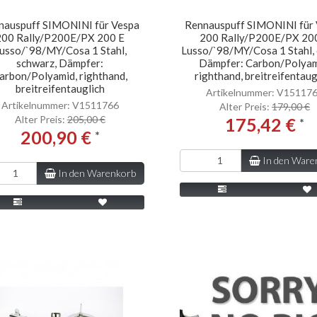
nauspuff SIMONINI für Vespa
Rennauspuff SIMONINI für
200 Rally/P200E/PX 200 E
200 Rally/P200E/PX 20
usso/`98/MY/Cosa 1 Stahl,
Lusso/`98/MY/Cosa 1 Stahl,
schwarz, Dämpfer:
Dämpfer: Carbon/Polyam
arbon/Polyamid, righthand,
righthand, breitreifentaug
breitreifentauglich
Artikelnummer: V15117
Artikelnummer: V1511766
Alter Preis:
179,00 €
Alter Preis:
205,00 €
175,42 €
*
200,90 €
*
In den Ware
In den Warenkorb