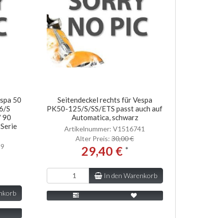
espa 50
Seitendeckel rechts für Vespa
6/S
PK50-125/S/SS/ETS passt auch auf
 90
Automatica, schwarz
Serie
Artikelnummer: V1516741
Alter Preis:
30,00 €
99
29,40 €
*
In den Warenkorb
nkorb