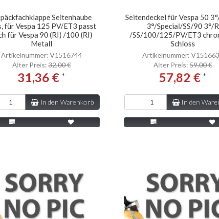
päckfachklappe Seitenhaube
Seitendeckel für Vespa 50 3°
s, für Vespa 125 PV/ET3 passt
3°/Special/SS/90 3°/R
ch für Vespa 90 (RI) /100 (RI)
/SS/100/125/PV/ET3 chrom
Metall
Schloss
Artikelnummer: V1516744
Artikelnummer: V15166
Alter Preis:
32,00 €
Alter Preis:
59,00 €
31,36 €
57,82 €
*
*
In den Warenkorb
In den Ware