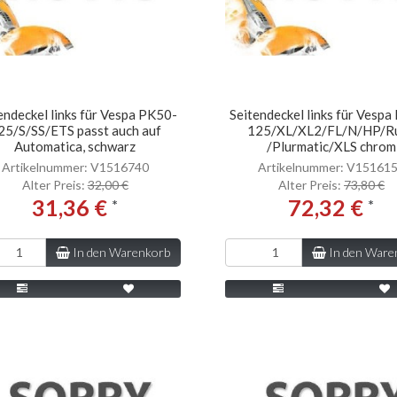
endeckel links für Vespa PK50-
Seitendeckel links für Vesp
25/S/SS/ETS passt auch auf
125/XL/XL2/FL/N/HP/R
Automatica, schwarz
/Plurmatic/XLS chrom
Artikelnummer: V1516740
Artikelnummer: V15161
Alter Preis:
32,00 €
Alter Preis:
73,80 €
31,36 €
72,32 €
*
*
In den Warenkorb
In den Ware