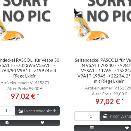
endeckel PASCOLI für Vespa 50
Seitendeckel PASCOLI für V
V5A1T ->70239/S V5SA1T -
N V5A1T 70240 -> 9287
1764/90 V9A1T ->19974 mit
V5SA1T 11765 ->15324/
Riegel, klein
V9A1T 19945 ->22234, 2° 
mit Riegel, klein
Artikelnummer: V1515373
Artikelnummer: V15152
Alter Preis:
99,00 €
Alter Preis:
99,00 €
97,02 €
*
97,02 €
*
In den Warenkorb
In den Ware