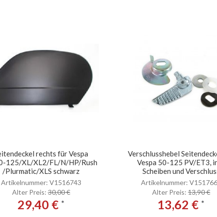
eitendeckel rechts für Vespa
Verschlusshebel Seitendecke
0-125/XL/XL2/FL/N/HP/Rush
Vespa 50-125 PV/ET3, in
/Plurmatic/XLS schwarz
Scheiben und Verschlus
Artikelnummer: V1516743
Artikelnummer: V15176
Alter Preis:
30,00 €
Alter Preis:
13,90 €
29,40 €
13,62 €
*
*