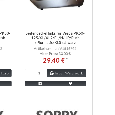
a PK50-
Seitendeckel links für Vespa PK50-
ush
125/XL/XL2/FL/N/HP/Rush
/Plurmatic/XLS schwarz
52
Artikelnummer: V1516742
Alter Preis:
30,00 €
29,40 €
*
nkorb
In den Warenkorb