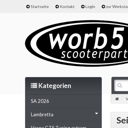
Startseite
Kontakt
Login
zur Werkst
Kategorien
V
SA 2026
Lambretta
Se
Vespa GTS Tuning extrem