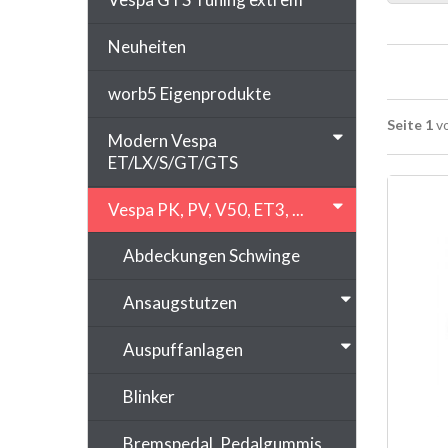
Neuheiten
worb5 Eigenprodukte
Seite 1
vo
Modern Vespa
ET/LX/S/GT/GTS
Vespa PK, PV, V50, ET3, ...
Abdeckungen Schwinge
Ansaugstutzen
Auspuffanlagen
Blinker
Bremspedal, Pedalgummis