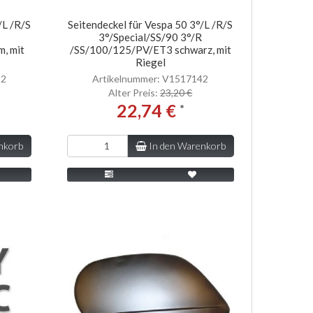
/L /R/S
Seitendeckel für Vespa 50 3°/L /R/S
3°/Special/SS/90 3°/R
, mit
/SS/100/125/PV/ET3 schwarz, mit
Riegel
32
Artikelnummer: V1517142
Alter Preis:
23,20 €
22,74 €
*
nkorb
In den Warenkorb