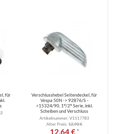
l, für
Verschlusshebel Seitendeckel, für
kl.
Vespa 50N -> 92876/S -
s
>15324/90, 1°/2° Serie, inkl.
Scheiben und Verschluss
63
Artikelnummer: V1517783
Alter Preis:
12,90 €
12,64 €
*