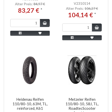
V2310114
Alter Preis:
84,97 €
Alter Preis:
106,27 €
83,27 €
*
104,14 €
*
Heidenau Reifen
Metzeler Reifen
110/80-10, 63M, TL,
110/80-10, 58J, TL,
reinforced, K61
RoadtecScooter