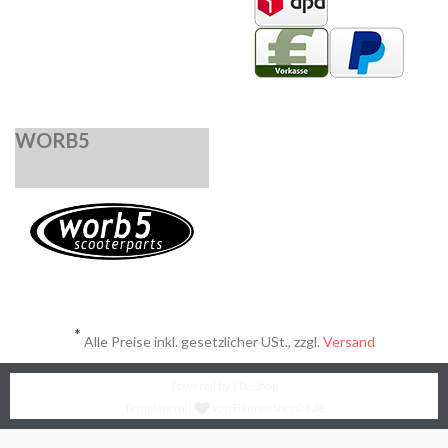
WORB5
*
Alle Preise inkl. gesetzlicher USt., zzgl.
Versand
Powered by
JTL-Shop
Template mit
von BannerShop24.de