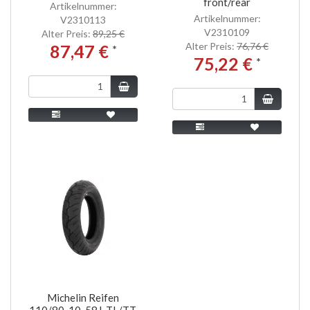
front/rear
Artikelnummer:
Artikelnummer:
V2310113
V2310109
Alter Preis:
89,25 €
Alter Preis:
76,76 €
87,47 €
*
75,22 €
*
Michelin Reifen
110/80-10, 58J, TL/TT,