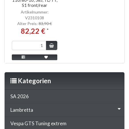
S1 front/rear
Artikelnummer:
V2310108
Alter Preis:
83,90 €
82,22 €
*
Kategorien
SA 2026
Lambretta
Vespa GTS Tuning extrem