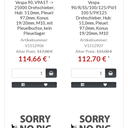
Vespa 90, V9A1T ->
Vespa
25000 Drehschieber,
90/R/SS/100/125/PV/ET3/P
Hub: 51,0mm, Pleuel:
100 S/PK125
97,0mm, Konus
Drehschieber, Hub:
19/20mm, M10, mit
51,0mm, Pleuel:
Pleuelbuchse, kein
97,0mm, Konus
Pleuellager
19/20mm, M10
Artikelnummer:
Artikelnummer:
V1512906
V1512907
Alter Preis:
117,00 €
Alter Preis:
115,00 €
114,66 €
112,70 €
*
*