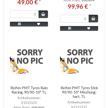
Alter Preis:
102,00 €
49,00 €
*
99,96 €
*
Reifen PMT Tyres Rain
Reifen PMT Tyres Slick
Racing, 90/90-10" TL
90/90-10" Mischung:
hart, TL
Artikelnummer:
Artikelnummer:
V1515125
V1515372
Alter Preis:
109,00 €