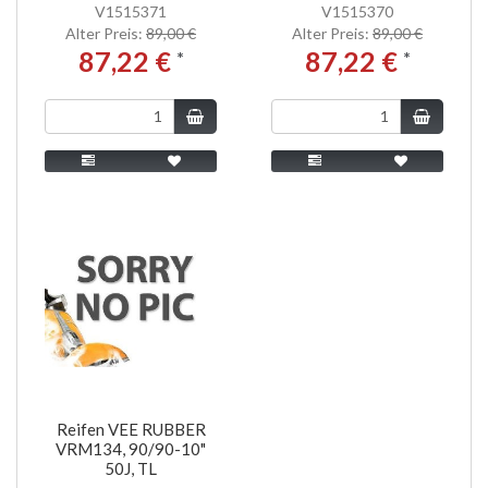
V1515371
V1515370
Alter Preis:
89,00 €
Alter Preis:
89,00 €
87,22 €
87,22 €
*
*
Reifen VEE RUBBER
VRM134, 90/90-10"
50J, TL