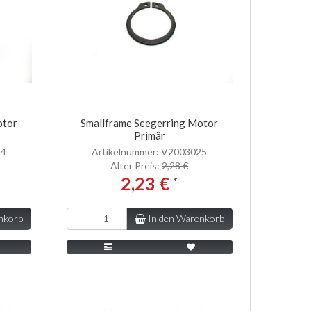
otor
Smallframe Seegerring Motor
Primär
24
Artikelnummer: V2003025
Alter Preis:
2,28 €
2,23 €
*
nkorb
In den Warenkorb