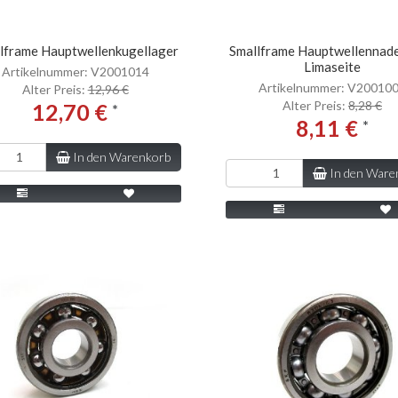
lframe Hauptwellenkugellager
Smallframe Hauptwellennade
Limaseite
Artikelnummer: V2001014
Artikelnummer: V20010
Alter Preis:
12,96 €
Alter Preis:
8,28 €
12,70 €
*
8,11 €
*
In den Warenkorb
In den Ware