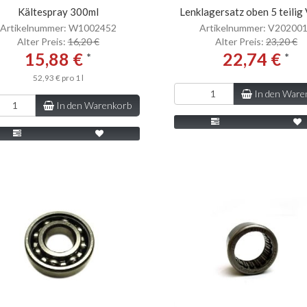
Kältespray 300ml
Lenklagersatz oben 5 teilig
Artikelnummer: W1002452
Artikelnummer: V20200
Alter Preis:
16,20 €
Alter Preis:
23,20 €
15,88 €
22,74 €
*
*
52,93 € pro 1 l
In den Ware
In den Warenkorb