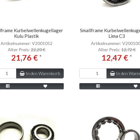
lframe Kurbelwellenkugellager
Smallframe Kurbelwellenkug
Kulu Plastik
Lima C3
Artikelnummer: V2001052
Artikelnummer: V20010
Alter Preis:
22,20 €
Alter Preis:
12,72 €
21,76 €
12,47 €
*
*
In den Warenkorb
In den Ware