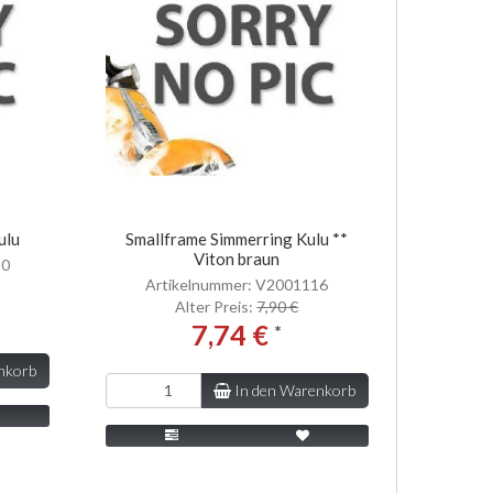
ulu
Smallframe Simmerring Kulu **
Viton braun
10
Artikelnummer: V2001116
Alter Preis:
7,90 €
7,74 €
*
nkorb
In den Warenkorb