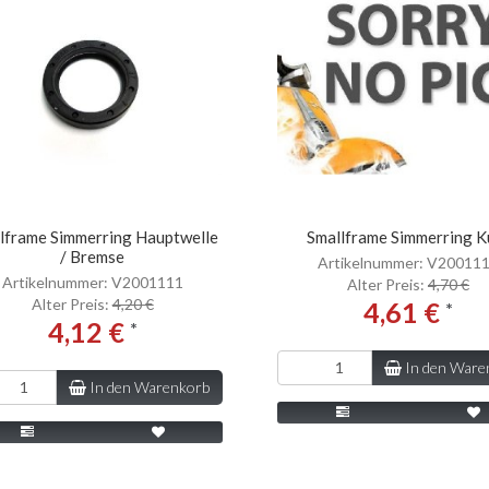
lframe Simmerring Hauptwelle
Smallframe Simmerring K
/ Bremse
Artikelnummer: V20011
Artikelnummer: V2001111
Alter Preis:
4,70 €
Alter Preis:
4,20 €
4,61 €
*
4,12 €
*
In den Ware
In den Warenkorb