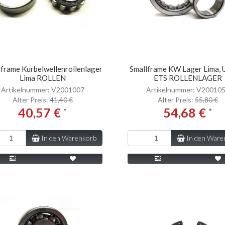
lframe Kurbelwellenrollenlager
Smallframe KW Lager Lima, 
Lima ROLLEN
ETS ROLLENLAGER
Artikelnummer: V2001007
Artikelnummer: V20010
Alter Preis:
41,40 €
Alter Preis:
55,80 €
40,57 €
54,68 €
*
*
In den Warenkorb
In den Ware