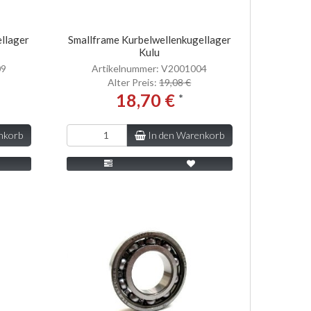
llager
Smallframe Kurbelwellenkugellager
Kulu
09
Artikelnummer: V2001004
Alter Preis:
19,08 €
18,70 €
*
nkorb
In den Warenkorb