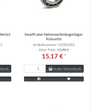
Umrüst
Smallframe Nebenwellenkugellager
Kuluseite
53
Artikelnummer: V2001010
Alter Preis:
15,48 €
15,17 €
*
nkorb
In den Warenkorb