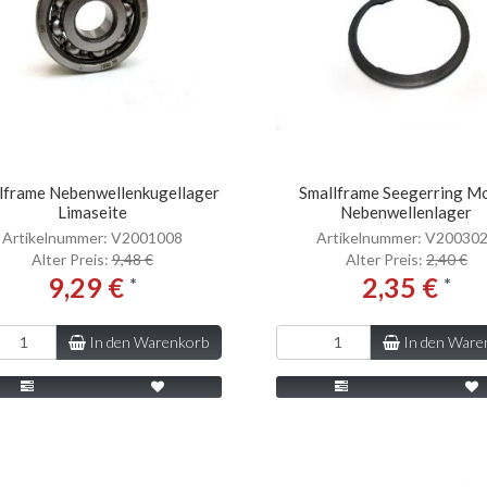
lframe Nebenwellenkugellager
Smallframe Seegerring M
Limaseite
Nebenwellenlager
Artikelnummer: V2001008
Artikelnummer: V20030
Alter Preis:
9,48 €
Alter Preis:
2,40 €
9,29 €
2,35 €
*
*
In den Warenkorb
In den Ware