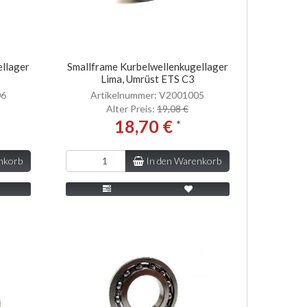
ellager
Smallframe Kurbelwellenkugellager
Lima, Umrüst ETS C3
06
Artikelnummer: V2001005
Alter Preis:
19,08 €
18,70 €
*
nkorb
In den Warenkorb