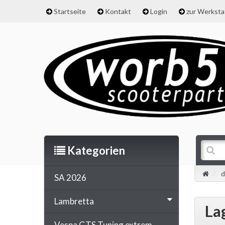
Startseite
Kontakt
Login
zur Werkst
Kategorien
d
SA 2026
Lambretta
La
Vespa GTS Tuning extrem