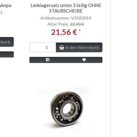
 Vespa
Lenklagersatz unten 3 teilig OHNE
STAUBSCHEIBE
15
Artikelnummer: V2020014
Alter Preis:
22,00 €
21,56 €
*
nkorb
In den Warenkorb