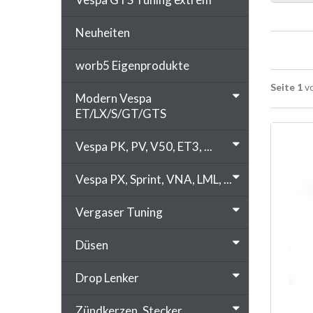
Neuheiten
worb5 Eigenprodukte
Seite 1
vo
Modern Vespa
ET/LX/S/GT/GTS
Vespa PK, PV, V50, ET3, ...
Vespa PX, Sprint, VNA, LML, ...
Vergaser Tuning
Düsen
Drop Lenker
Zündkerzen, Stecker, ...