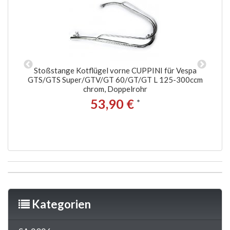
ng,
Stoßstange Kotflügel vorne CUPPINI für Vespa
C.
GTS/GTS Super/GTV/GT 60/GT/GT L 125-300ccm
4T
chrom, Doppelrohr
Su
53,90 €
*
Kategorien