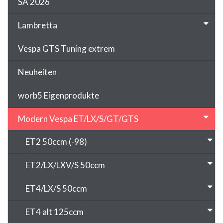
SA 2026
Lambretta
Vespa GTS Tuning extrem
Neuheiten
worb5 Eigenprodukte
Modern Vespa ET/LX/S/GT/GTS
ET2 50ccm (-98)
ET2/LX/LXV/S 50ccm
ET4/LX/S 50ccm
ET4 alt 125ccm