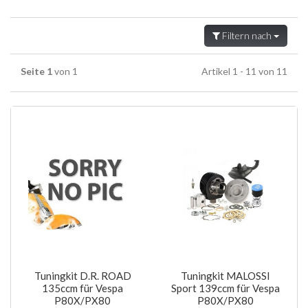
Filtern nach
Seite 1
von 1
Artikel 1 - 11 von 11
Tuningkit D.R. ROAD
Tuningkit MALOSSI
135ccm für Vespa
Sport 139ccm für Vespa
P80X/PX80
P80X/PX80