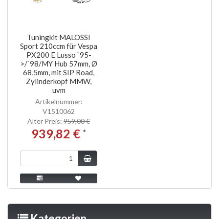
Tuningkit MALOSSI
Sport 210ccm für Vespa
PX200 E Lusso `95-
>/`98/MY Hub 57mm, Ø
68,5mm, mit SIP Road,
Zylinderkopf MMW,
uvm
Artikelnummer:
V1510062
Alter Preis:
959,00 €
939,82 €
*
Kategorien