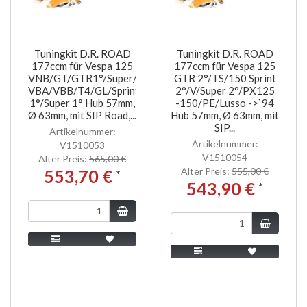
Tuningkit D.R. ROAD
Tuningkit D.R. ROAD
177ccm für Vespa 125
177ccm für Vespa 125
VNB/GT/GTR1°/Super/150
GTR 2°/TS/150 Sprint
VBA/VBB/T4/GL/Sprint
2°/V/Super 2°/PX125
1°/Super 1° Hub 57mm,
-150/PE/Lusso ->`94
Ø 63mm, mit SIP Road,...
Hub 57mm, Ø 63mm, mit
SIP...
Artikelnummer:
Artikelnummer:
V1510053
V1510054
Alter Preis:
565,00 €
Alter Preis:
555,00 €
553,70 €
*
543,90 €
*