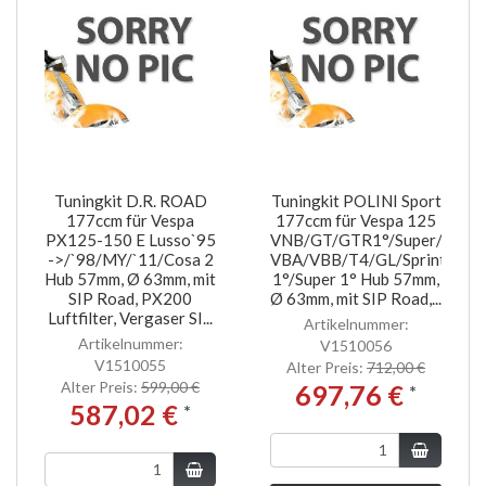
Tuningkit D.R. ROAD
Tuningkit POLINI Sport
177ccm für Vespa
177ccm für Vespa 125
PX125-150 E Lusso`95
VNB/GT/GTR1°/Super/150
->/`98/MY/`11/Cosa 2
VBA/VBB/T4/GL/Sprint
Hub 57mm, Ø 63mm, mit
1°/Super 1° Hub 57mm,
SIP Road, PX200
Ø 63mm, mit SIP Road,...
Luftfilter, Vergaser SI...
Artikelnummer:
Artikelnummer:
V1510056
V1510055
Alter Preis:
712,00 €
Alter Preis:
599,00 €
697,76 €
*
587,02 €
*