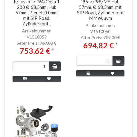
E/Lusso -> `94/Cosa 1
`95->/`98/MY Hub
200 Ø 68,5mm, Hub
57mm, Ø 68,5mm, mit
57mm, Pleuel: 0,0mm,
SIP Road, Zylinderkopf
mit SIP Road,
MMW, uvm
Zylinderkopf...
Artikelnummer:
Artikelnummer:
V1510060
V1510059
Alter Preis:
709,00 €
Alter Preis:
769,00 €
694,82 €
*
753,62 €
*