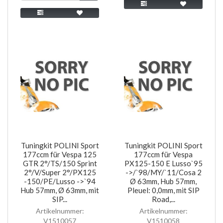
Tuningkit POLINI Sport
Tuningkit POLINI Sport
177ccm für Vespa 125
177ccm für Vespa
GTR 2°/TS/150 Sprint
PX125-150 E Lusso`95
2°/V/Super 2°/PX125
->/`98/MY/`11/Cosa 2
-150/PE/Lusso ->`94
Ø 63mm, Hub 57mm,
Hub 57mm, Ø 63mm, mit
Pleuel: 0,0mm, mit SIP
SIP...
Road,...
Artikelnummer:
Artikelnummer:
V1510057
V1510058