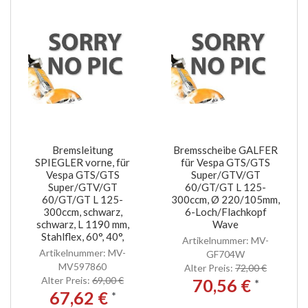
Bremsleitung
Bremsscheibe GALFER
SPIEGLER vorne, für
für Vespa GTS/GTS
Vespa GTS/GTS
Super/GTV/GT
Super/GTV/GT
60/GT/GT L 125-
60/GT/GT L 125-
300ccm, Ø 220/105mm,
300ccm, schwarz,
6-Loch/Flachkopf
schwarz, L 1190 mm,
Wave
Stahlflex, 60°, 40°,
Artikelnummer: MV-
Artikelnummer: MV-
GF704W
MV597860
Alter Preis:
72,00 €
Alter Preis:
69,00 €
70,56 €
*
67,62 €
*