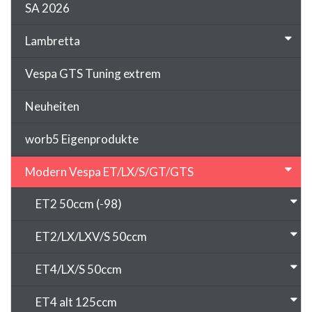
SA 2026
Lambretta
Vespa GTS Tuning extrem
Neuheiten
worb5 Eigenprodukte
Modern Vespa ET/LX/S/GT/GTS
ET2 50ccm (-98)
ET2/LX/LXV/S 50ccm
ET4/LX/S 50ccm
ET4 alt 125ccm