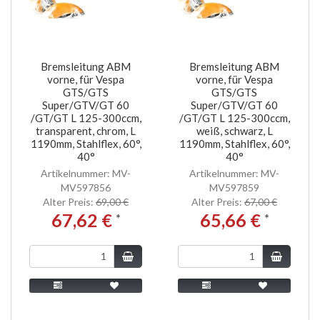
Bremsleitung ABM
Bremsleitung ABM
vorne, für Vespa
vorne, für Vespa
GTS/GTS
GTS/GTS
Super/GTV/GT 60
Super/GTV/GT 60
/GT/GT L 125-300ccm,
/GT/GT L 125-300ccm,
transparent, chrom, L
weiß, schwarz, L
1190mm, Stahlflex, 60°,
1190mm, Stahlflex, 60°,
40°
40°
Artikelnummer: MV-
Artikelnummer: MV-
MV597856
MV597859
Alter Preis:
69,00 €
Alter Preis:
67,00 €
67,62 €
65,66 €
*
*