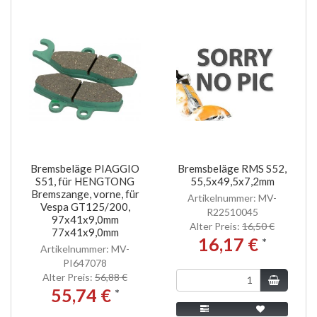
Bremsbeläge PIAGGIO
Bremsbeläge RMS S52,
S51, für HENGTONG
55,5x49,5x7,2mm
Bremszange, vorne, für
Artikelnummer: MV-
Vespa GT125/200,
R22510045
97x41x9,0mm
Alter Preis:
16,50 €
77x41x9,0mm
16,17 €
*
Artikelnummer: MV-
PI647078
Alter Preis:
56,88 €
55,74 €
*