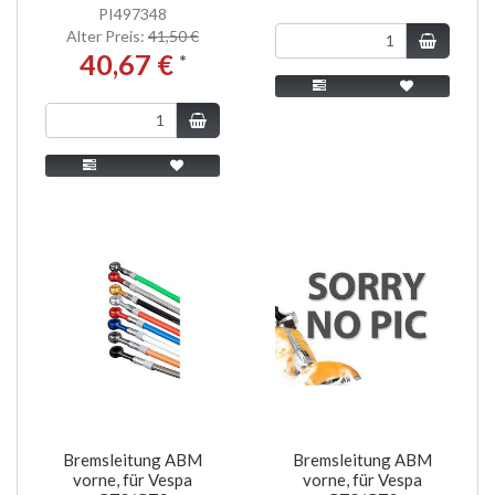
PI497348
Alter Preis:
41,50 €
40,67 €
*
Bremsleitung ABM
Bremsleitung ABM
vorne, für Vespa
vorne, für Vespa