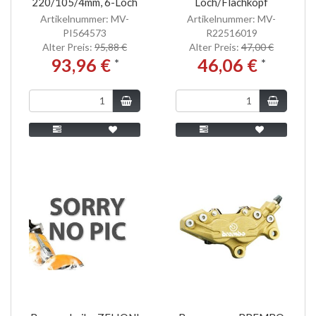
220/105/4mm, 6-Loch
Loch/Flachkopf
Artikelnummer: MV-
Artikelnummer: MV-
PI564573
R22516019
Alter Preis:
95,88 €
Alter Preis:
47,00 €
93,96 €
46,06 €
*
*