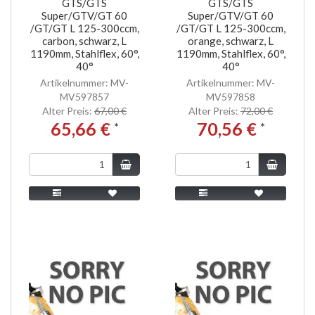
GTS/GTS
GTS/GTS
Super/GTV/GT 60
Super/GTV/GT 60
/GT/GT L 125-300ccm,
/GT/GT L 125-300ccm,
carbon, schwarz, L
orange, schwarz, L
1190mm, Stahlflex, 60°,
1190mm, Stahlflex, 60°,
40°
40°
Artikelnummer: MV-
Artikelnummer: MV-
MV597857
MV597858
Alter Preis:
67,00 €
Alter Preis:
72,00 €
65,66 €
70,56 €
*
*