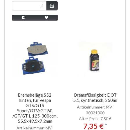
Bremsbeläge S52,
Bremsflüssigkeit DOT
hinten, für Vespa
5.1, synthetisch, 250ml
GTS/GTS
Artikelnummer: MV-
Super/GTV/GT 60
30021000
/GT/GT L 125-300ccm,
Alter Preis:
7,50 €
55,5x49,5x7,2mm
7,35 €
*
Artikelnummer: MV-