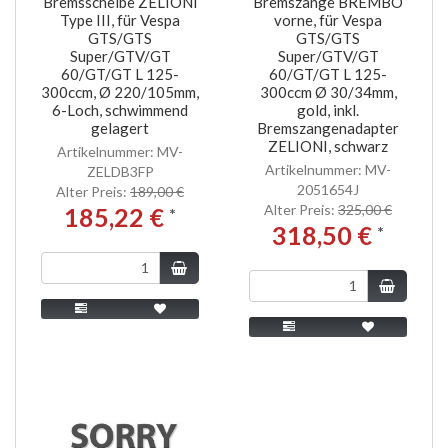
Bremsscheibe ZELIONI
Bremszange BREMBO
Type III, für Vespa
vorne, für Vespa
GTS/GTS
GTS/GTS
Super/GTV/GT
Super/GTV/GT
60/GT/GT L 125-
60/GT/GT L 125-
300ccm, Ø 220/105mm,
300ccm Ø 30/34mm,
6-Loch, schwimmend
gold, inkl.
gelagert
Bremszangenadapter
ZELIONI, schwarz
Artikelnummer: MV-
Artikelnummer: MV-
ZELDB3FP
2051654J
Alter Preis:
189,00 €
Alter Preis:
325,00 €
185,22 €
*
318,50 €
*