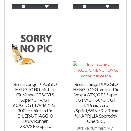
Bremszange PIAGGIO
Bremszange PIAGGIO
HENGTONG, hinten,
HENGTONG, vorne, für
für Vespa GTS/GTS
Vespa GTS/GTS Super
Super/GTV/GT
/GTV/GT 60/GT/GT
60/GT/GT L/946 125-
L/Primavera
300ccm hinten für
/Sprint/946 50-300cm
GILERA/PIAGGIO
für APRILIA Sportcity
DNA/Runner
One/SR...
VX/VXR/Super...
Artikelnummer: MV-