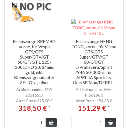
Bremszange BREMBO
Bremszange HENG
vorne, für Vespa
TONG, vorne, für Vespa
GTS/GTS
GTS/GTS
Super/GTV/GT
Super/GTV/GT
60/GT/GT L 125-
60/GT/GT
300ccm Ø 30/34mm,
L/Primavera/Sprint
gold, inkl.
/946 50-300cm für
Bremszangenadapter
APRILIA Sportcity
ZELIONI, silber
One/SR Max/DERBI...
Artikelnummer: MV-
Artikelnummer: MV-
2051655J
PI56186R
Alter Preis:
325,00 €
Alter Preis:
154,38 €
318,50 €
151,29 €
*
*