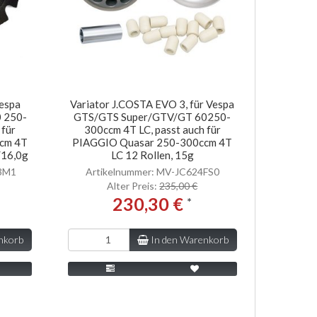
Vespa
Variator J.COSTA EVO 3, für Vespa
 250-
GTS/GTS Super/GTV/GT 60250-
 für
300ccm 4T LC, passt auch für
cm 4T
PIAGGIO Quasar 250-300ccm 4T
/16,0g
LC 12 Rollen, 15g
03M1
Artikelnummer: MV-JC624FS0
Alter Preis:
235,00 €
230,30 €
*
nkorb
In den Warenkorb