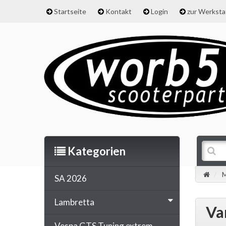
Startseite
Kontakt
Login
zur Werkst
Kategorien
M
SA 2026
Lambretta
Va
Vespa GTS Tuning extrem