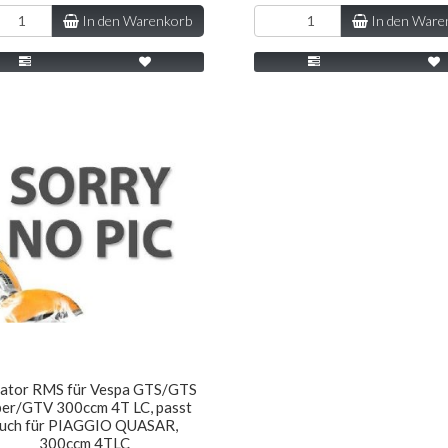
In den Warenkorb
In den Ware
iator RMS für Vespa GTS/GTS
er/GTV 300ccm 4T LC, passt
uch für PIAGGIO QUASAR,
300ccm 4TLC