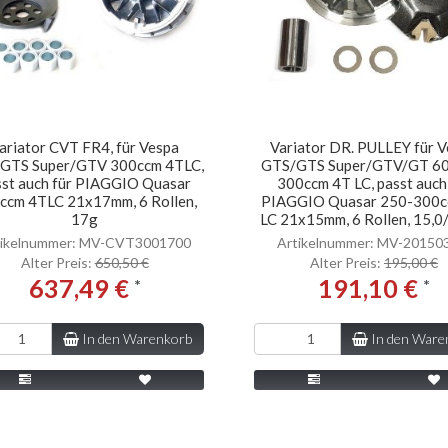
ariator CVT FR4, für Vespa
Variator DR. PULLEY für 
GTS Super/GTV 300ccm 4TLC,
GTS/GTS Super/GTV/GT 60
sst auch für PIAGGIO Quasar
300ccm 4T LC, passt auch
ccm 4TLC 21x17mm, 6 Rollen,
PIAGGIO Quasar 250-300c
17g
LC 21x15mm, 6 Rollen, 15,0
tikelnummer: MV-CVT3001700
Artikelnummer: MV-2015
Alter Preis:
650,50 €
Alter Preis:
195,00 €
637,49 €
191,10 €
*
*
In den Warenkorb
In den Ware