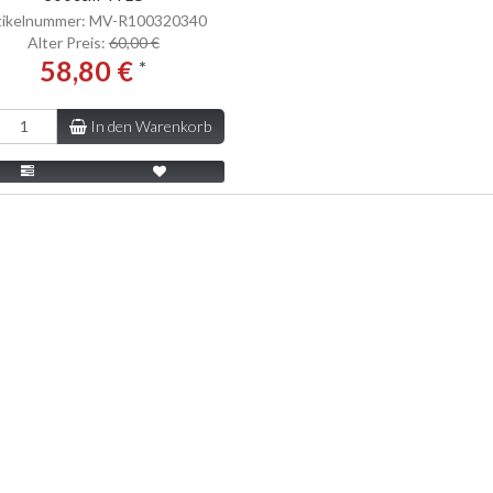
tikelnummer: MV-R100320340
Alter Preis:
60,00 €
58,80 €
*
In den Warenkorb