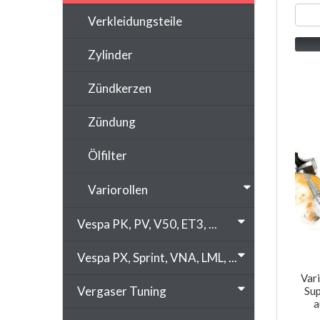
Verkleidungsteile
Zylinder
Zündkerzen
Zündung
Ölfilter
Variorollen
Vespa PK, PV, V50, ET3, ...
Vespa PX, Sprint, VNA, LML, ...
Var
Vergaser Tuning
Sup
a