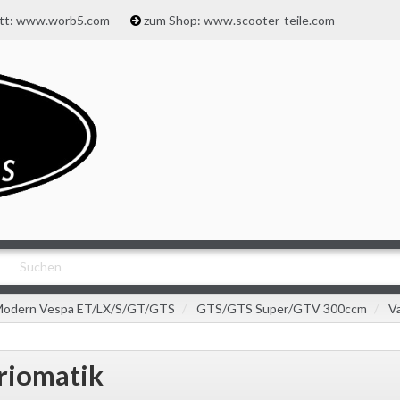
att: www.worb5.com
zum Shop: www.scooter-teile.com
odern Vespa ET/LX/S/GT/GTS
GTS/GTS Super/GTV 300ccm
V
riomatik