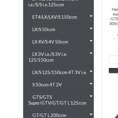
i.e./S/S i.e.125ccm
Hal
ma
ET4/LX/LXV/S 150ccm
GTS
300c
LX/S 50ccm
LX 4V/S 4V 50ccm
LX 3V i.e./S 3V i.e.
125/150ccm
LX/S 125/150ccm 4T 3V i.e.
S 50ccm 4T 2V
GTS/GTS
Super/GTV/GT/GT L 125ccm
GT/GT L 200ccm