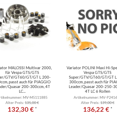
iator MALOSSI Multivar 2000,
Variator POLINI Maxi Hi-Spe
für Vespa GTS/GTS
Vespa GTS/GTS
er/GTV/GT60/GT/GT L 200-
Super/GTV/GT60/GT/GT L
ccm, passt auch für PIAGGIO
300ccm, passt auch für PI
ader/Quasar 200-300ccm, 4T
Leader/Quasar 200-250-3
LC...
4T LC 6 Rollen
rtikelnummer: MV-M5111885
Artikelnummer: MV-P241
Alter Preis:
135,00 €
Alter Preis:
139,00 €
132,30 €
136,22 €
*
*