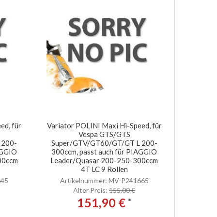
ed, für
Variator POLINI Maxi Hi-Speed, für
Vespa GTS/GTS
 200-
Super/GTV/GT60/GT/GT L 200-
AGGIO
300ccm, passt auch für PIAGGIO
00ccm
Leader/Quasar 200-250-300ccm
4T LC 9 Rollen
645
Artikelnummer: MV-P241665
Alter Preis:
155,00 €
151,90 €
*