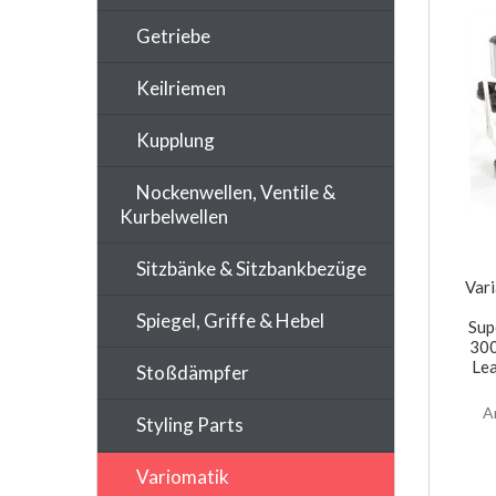
Getriebe
Keilriemen
Kupplung
Nockenwellen, Ventile &
Kurbelwellen
Sitzbänke & Sitzbankbezüge
Var
Spiegel, Griffe & Hebel
Sup
300
Le
Stoßdämpfer
A
Styling Parts
Variomatik