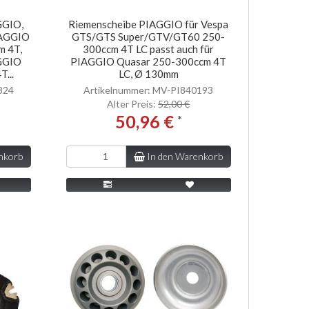
GGIO,
Riemenscheibe PIAGGIO für Vespa
IAGGIO
GTS/GTS Super/GTV/GT60 250-
m 4T,
300ccm 4T LC passt auch für
AGGIO
PIAGGIO Quasar 250-300ccm 4T
...
LC, Ø 130mm
324
Artikelnummer: MV-PI840193
Alter Preis:
52,00 €
50,96 €
*
nkorb
In den Warenkorb