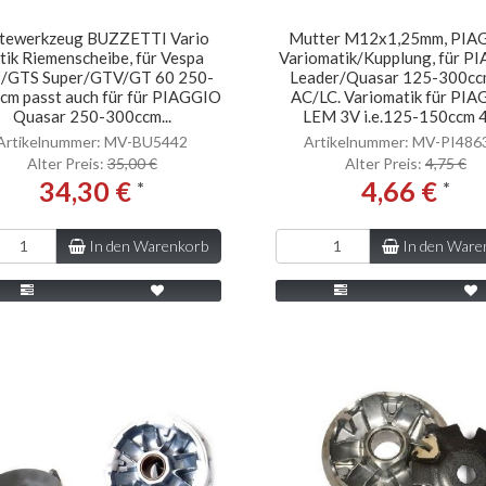
tewerkzeug BUZZETTI Vario
Mutter M12x1,25mm, PIA
tik Riemenscheibe, für Vespa
Variomatik/Kupplung, für P
/GTS Super/GTV/GT 60 250-
Leader/Quasar 125-300cc
cm passt auch für für PIAGGIO
AC/LC. Variomatik für PI
Quasar 250-300ccm...
LEM 3V i.e.125-150ccm 4T
Artikelnummer: MV-BU5442
Artikelnummer: MV-PI486
Alter Preis:
35,00 €
Alter Preis:
4,75 €
34,30 €
4,66 €
*
*
In den Warenkorb
In den Ware