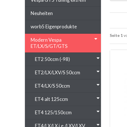
Neuheiten
worb5 Eigenprodukte
Seite 1
vo
Modern Vespa
ET/LX/S/GT/GTS
ET2 50ccm (-98)
ET2/LX/LXV/S 50ccm
ET4/LX/S 50ccm
ET4 alt 125ccm
ET4 125/150ccm
ET4/LX/LX i.e./LXV/LXV