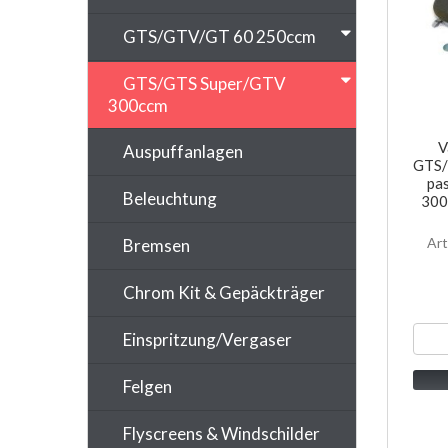
GTS/GTV/GT 60 250ccm
GTS/GTS Super/GTV
300ccm
V
Auspuffanlagen
GTS/
pa
Beleuchtung
300
Ar
Bremsen
Chrom Kit & Gepäckträger
Einspritzung/Vergaser
Felgen
Flyscreens & Windschilder